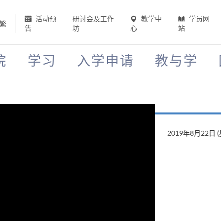
活动预
研讨会及工作
教学中
学员网
繁
告
坊
心
站
院
学习
入学申请
教与学
2019年8月22日 