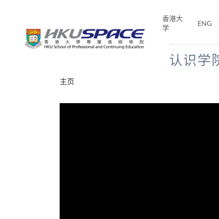
Skip
to
香港大
ENG
main
学
content
认识学
Main
主页
content
start
分享