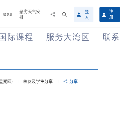
恶劣天气安
登
注
分
打
SOUL
排
册
入
享
开
至
搜
寻
国际课程
服务大湾区
联系
介
面
(星期四)
校友及学生分享
分享