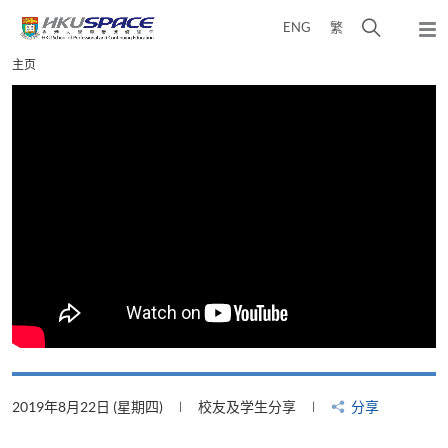
Skip
打
ENG
繁
to
弹
main
开
出
Main
主页
content
搜
主
content
菜
寻
start
单
介
面
2019年8月22日 (星期四)
校友及学生分享
分享
2