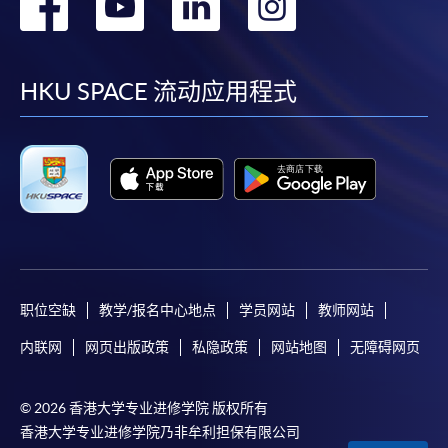
转
转
转
转
到
到
到
到
facebook
youtube
linkedin
instag
HKU SPACE 流动应用程式
职位空缺
教学/报名中心地点
学员网站
教师网站
内联网
网页出版政策
私隐政策
网站地图
无障碍网页
© 2026 香港大学专业进修学院 版权所有
香港大学专业进修学院乃非牟利担保有限公司