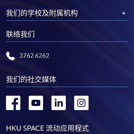
我们的学校及附属机构
联络我们
3762 6262
我们的社交媒体
转
转
转
转
到
到
到
到
facebook
youtube
linkedin
instag
HKU SPACE 流动应用程式