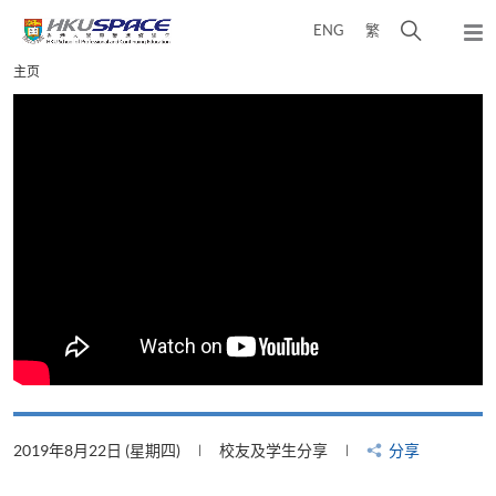
Skip
打
ENG
繁
to
弹
main
开
出
Main
主页
content
搜
主
content
菜
寻
start
单
介
面
2019年8月22日 (星期四)
校友及学生分享
分享
2