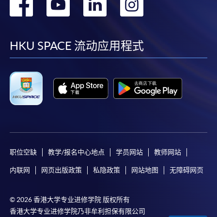
转
转
转
转
到
到
到
到
facebook
youtube
linkedin
instag
HKU SPACE 流动应用程式
职位空缺
教学/报名中心地点
学员网站
教师网站
内联网
网页出版政策
私隐政策
网站地图
无障碍网页
© 2026 香港大学专业进修学院 版权所有
香港大学专业进修学院乃非牟利担保有限公司