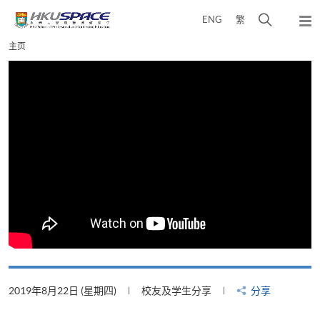
Skip
打
ENG
繁
to
弹
main
开
出
Main
主页
content
搜
主
content
菜
寻
start
单
介
面
2019年8月22日 (星期四)
校友及学生分享
分享
2