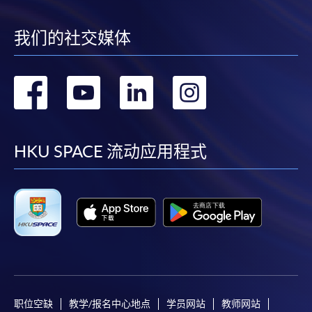
我们的社交媒体
转
转
转
转
到
到
到
到
facebook
youtube
linkedin
instag
HKU SPACE 流动应用程式
职位空缺
教学/报名中心地点
学员网站
教师网站