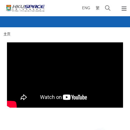
Skip
打
ENG
繁
to
弹
main
开
出
Main
content
搜
主
content
菜
寻
start
单
主页
介
面