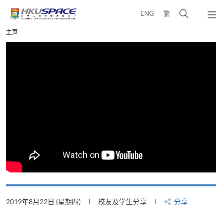
Skip
打
ENG
繁
to
弹
main
开
出
Main
主页
content
搜
主
content
菜
寻
start
单
介
面
2019年8月22日 (星期四)
校友及学生分享
分享
2