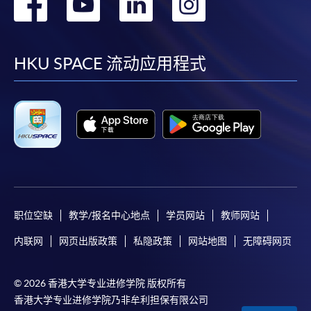
转
转
转
转
到
到
到
到
facebook
youtube
linkedin
instag
HKU SPACE 流动应用程式
职位空缺
教学/报名中心地点
学员网站
教师网站
内联网
网页出版政策
私隐政策
网站地图
无障碍网页
© 2026 香港大学专业进修学院 版权所有
香港大学专业进修学院乃非牟利担保有限公司