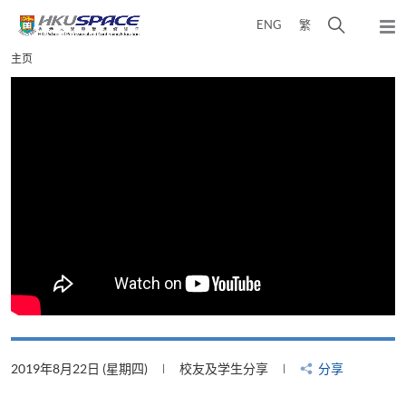
Skip
打
ENG
繁
to
弹
main
开
出
Main
主页
content
搜
主
content
菜
寻
start
单
介
面
2019年8月22日 (星期四)
校友及学生分享
分享
2