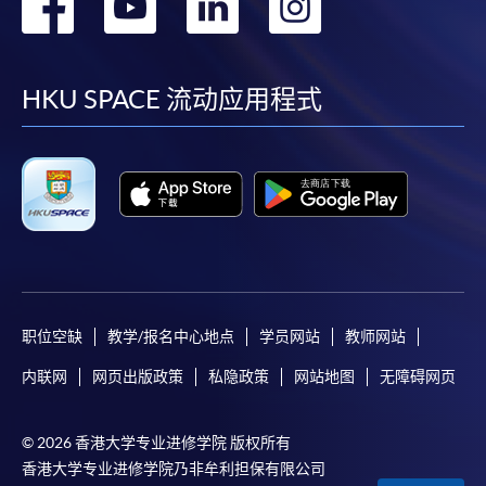
转
转
转
转
到
到
到
到
facebook
youtube
linkedin
instag
HKU SPACE 流动应用程式
职位空缺
教学/报名中心地点
学员网站
教师网站
内联网
网页出版政策
私隐政策
网站地图
无障碍网页
© 2026 香港大学专业进修学院 版权所有
香港大学专业进修学院乃非牟利担保有限公司