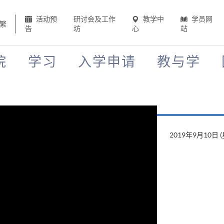
活动预
研讨会及工作
教学中
学员网
繁
告
坊
心
站
院
学习
入学申请
教与学