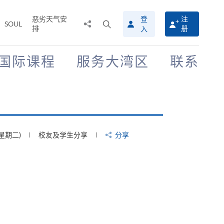
恶劣天气安
登
注
分
打
SOUL
排
册
入
享
开
至
搜
寻
国际课程
服务大湾区
联系
介
面
2019年8月22日 (星期四)
校友及学生分享
分享