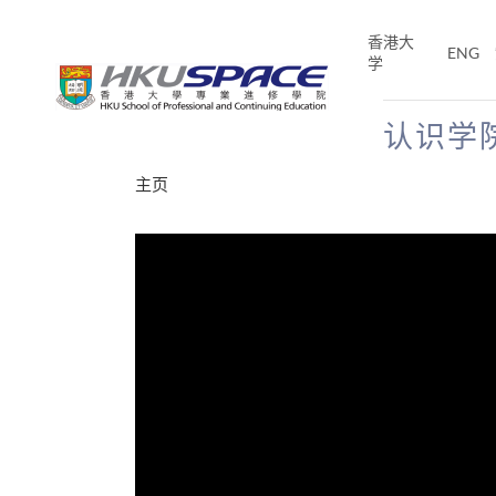
Skip
to
香港大
ENG
main
学
content
认识学
Main
主页
content
start
校友及学生分享
分享