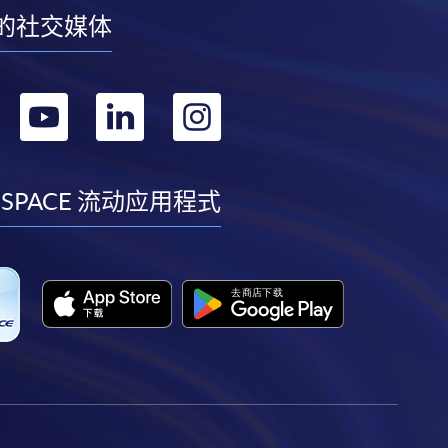
的社交媒体
转
转
转
转
到
到
到
到
facebook
youtube
linkedin
instagram
 SPACE 流动应用程式