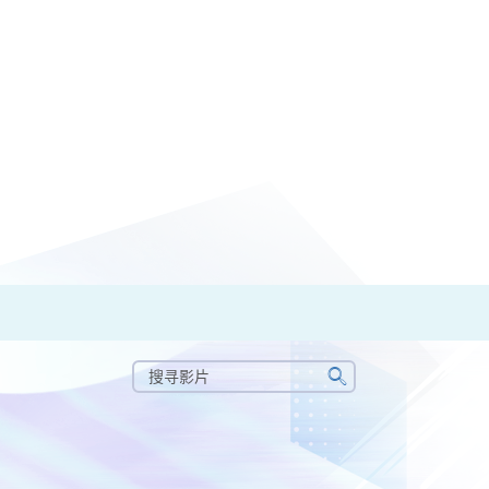
搜
寻
搜
影
寻
片