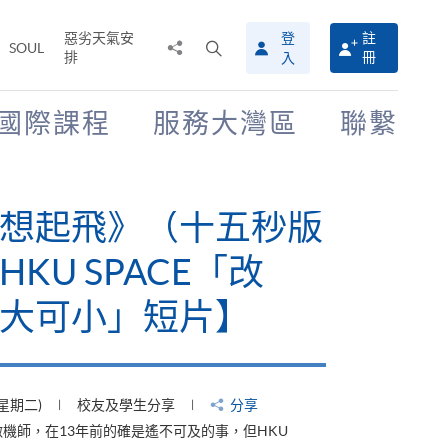
惡劣天氣安
登
註
分
打
SOUL
排
冊
入
享
開
至
搜
尋
國際課程
服務大灣區
聯繫
介
面
想起飛》（十五秒版
KU SPACE「改
大可小」短片】
(星期二)
校友及學生分享
分享
機師，在13年前的確是遙不可及的事，但HKU