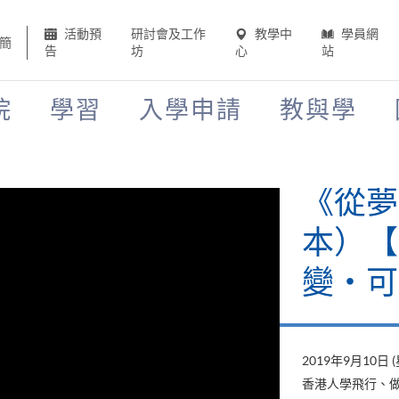
活動預
研討會及工作
教學中
學員網
簡
告
坊
心
站
院
學習
入學申請
教與學
《從夢
本）【H
變‧可
2019年9月10日 
香港人學飛行、做