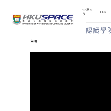
Skip
to
香港大
ENG
main
學
content
認識學
Main
主頁
content
start