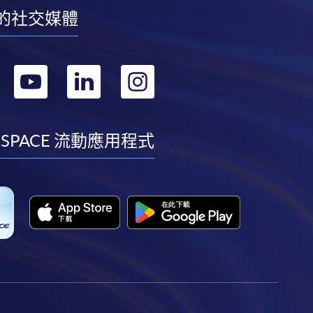
的社交媒體
轉
轉
轉
轉
到
到
到
到
facebook
youtube
linkedin
instagram
 SPACE 流動應用程式