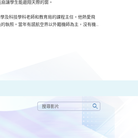
了這扇讓學生能遨翔天際的窗。
u 曾任數學及科技學科老師和教育局的課程主任。他熱愛飛
的執照。當年有感航空界以外籍機師為主，沒有機...
搜
尋
搜
影
尋
片