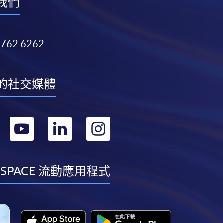
我們
3762 6262
的社交媒體
轉
轉
轉
轉
到
到
到
到
facebook
youtube
linkedin
instagram
 SPACE 流動應用程式