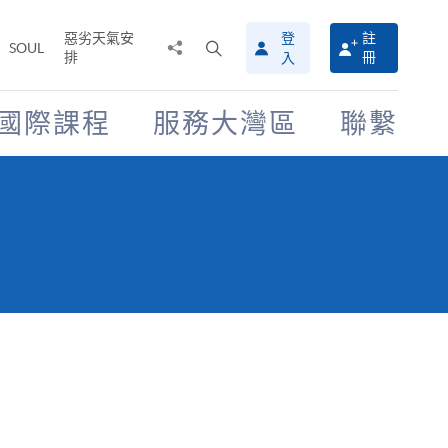
惡劣天氣安
登
註
分
打
SOUL
排
冊
入
享
開
至
搜
尋
國際課程
服務大灣區
聯繫
介
面