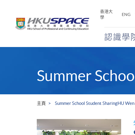
Skip
to
香港大
ENG
main
學
content
認識學
Main
content
start
Summer School
主頁
Summer School Student SharingHU Wen Y