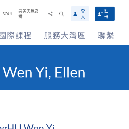
惡劣天氣安
登
註
分
打
SOUL
排
冊
入
享
開
至
搜
尋
國際課程
服務大灣區
聯繫
介
面
Wen Yi, Ellen
ngHU Wen Yi,