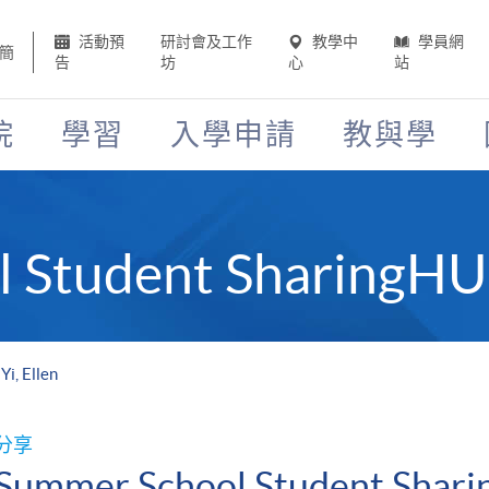
活動預
研討會及工作
教學中
學員網
簡
告
坊
心
站
院
學習
入學申請
教與學
 Student SharingHU 
i, Ellen
分享
Summer School Student Shari