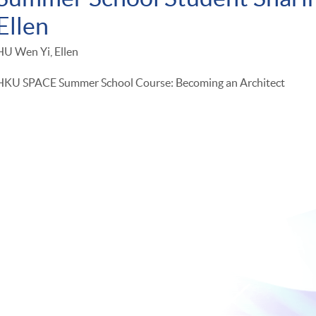
Ellen
HU Wen Yi, Ellen
HKU SPACE Summer School Course: Becoming an Architect
-