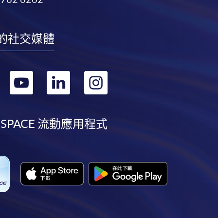
的社交媒體
轉
轉
轉
轉
到
到
到
到
facebook
youtube
linkedin
instagram
 SPACE 流動應用程式