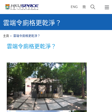
Skip
打
ENG
簡
to
彈
main
開
出
Main
content
搜
主
content
雲端令廁格更乾淨？
選
尋
start
單
介
主頁
雲端令廁格更乾淨？
面
雲端令廁格更乾淨？