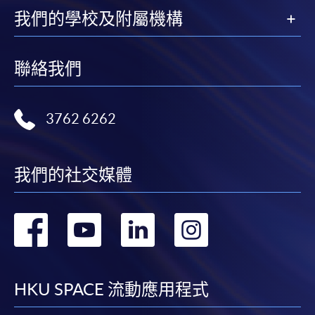
我們的學校及附屬機構
聯絡我們
3762 6262
我們的社交媒體
轉
轉
轉
轉
到
到
到
到
facebook
youtube
linkedin
instag
HKU SPACE 流動應用程式