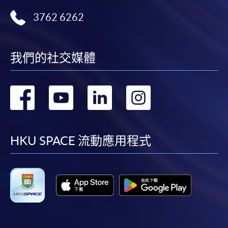
3762 6262
我們的社交媒體
轉
轉
轉
轉
到
到
到
到
facebook
youtube
linkedin
instag
HKU SPACE 流動應用程式