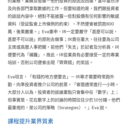
的業務、業績及發展－他們投資的原因及回報，當中當然涉
及向各部門拿取數據的工作。但要知道的是，我們跟投資者
的談話內容中，絕對不能披露一些對股價有任何影響的敏感
資料（受証監會上市條例的約束），不然便會被罰款800
萬，後果嚴重。」Eva重申，IR一定要嚴守「甚麼可以說，
甚麼不可以說」的原則去做事；IR責任重大，往往要為公司
主席或高層人事把關，若他們「失言」於記者及分析員，IR
便要代為「補鑊」。故此，IR從業員有必要接受一定的專業
培訓，否則公司便會出現「齊齊錯」的笑話。
Eva坦言，「有錢的地方便要去」－ IR專才需要時常跑外
勤，向準投資者推介公司的前景。「會面通常進行一小時。
大部分人以為，投資者的談論重點只會集中在『數字』上；
但事實是，花在數字上的討論的時間往往少於10分鐘。他們
最重視的，是公司的策略（Strategies）。」Eva 說。
課程提升業界質素