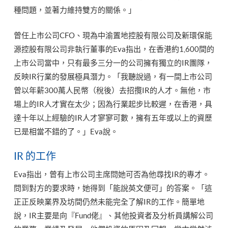
種問題，並著力維持雙方的關係。」
曾任上市公司CFO、現為中渝置地控股有限公司及新環保能
源控股有限公司非執行董事的Eva指出，在香港約1,600間的
上市公司當中，只有最多三分一的公司擁有獨立的IR團隊，
反映IR行業的發展極具潛力。「我聽說過，有一間上市公司
曾以年薪300萬人民幣（稅後）去招攬IR的人才。無他，市
場上的IR人才實在太少；因為行業起步比較遲，在香港，具
達十年以上經驗的IR人才寥寥可數，擁有五年或以上的資歷
已是相當不錯的了。」Eva說。
IR 的工作
Eva指出，曾有上市公司主席問她可否為他尋找IR的專才。
問到對方的要求時，她得到「能說英文便可」的答案。「這
正正反映業界及坊間仍然未能完全了解IR的工作。簡單地
說，IR主要是向『Fund佬』、其他投資者及分析員講解公司