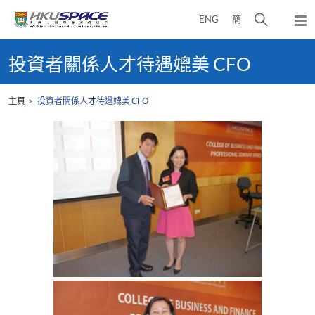
Skip
打
ENG
簡
to
彈
main
開
出
Main
content
搜
主
content
投資者關係人才待遇媲美 CFO
選
尋
start
單
介
主頁
投資者關係人才待遇媲美 CFO
面