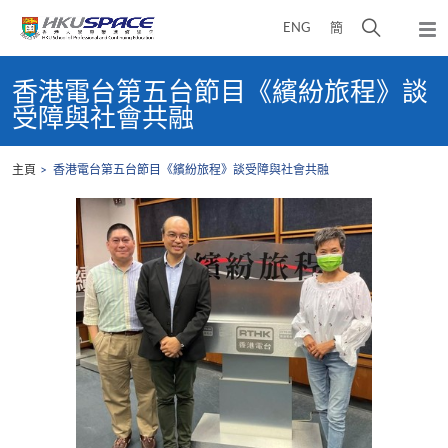
Skip
打
ENG
簡
to
彈
main
開
出
Main
content
搜
主
content
香港電台第五台節目《繽紛旅程》談
選
尋
start
受障與社會共融
單
介
面
主頁
香港電台第五台節目《繽紛旅程》談受障與社會共融