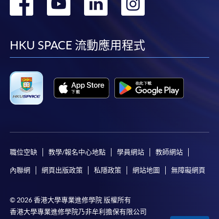
轉
轉
轉
轉
到
到
到
到
facebook
youtube
linkedin
instag
HKU SPACE 流動應用程式
職位空缺
教學/報名中心地點
學員網站
教師網站
內聯網
網頁出版政策
私隱政策
網站地圖
無障礙網頁
© 2026 香港大學專業進修學院 版權所有
香港大學專業進修學院乃非牟利擔保有限公司