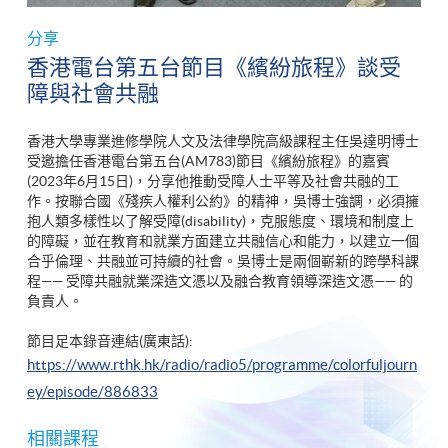
分享
香港電台第五台節目《繽紛旅程》談受
障與社會共融
香港大學專業進修學院人文及法律學院高級課程主任吳達明博士
受邀擔任香港電台第五台(AM783)節目《繽紛旅程》的嘉賓
(2023年6月15日)，分享他推動受障人士平等及社會共融的工
作。按聯合國《殘疾人權利公約》的精神，吳博士強調，必須擁
抱人類多樣性以了解受障(disability)，克服態度、環境和制度上
的障礙，並在教育和就業方面建立共融信心和能力，以建立一個
合乎倫理、共融並可持續的社會。吳博士是兩個嶄新的跨學科課
程—— 受障共融就業深造文憑以及融合教育領導深造文憑—— 的
負責人。
節目足本錄音連結(廣東話):
https://www.rthk.hk/radio/radio5/programme/colorfuljourn
ey/episode/886833
相關課程