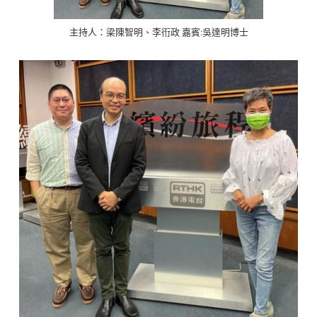
主持人：梁陳智明、李衎政 嘉賓:吳達明博士