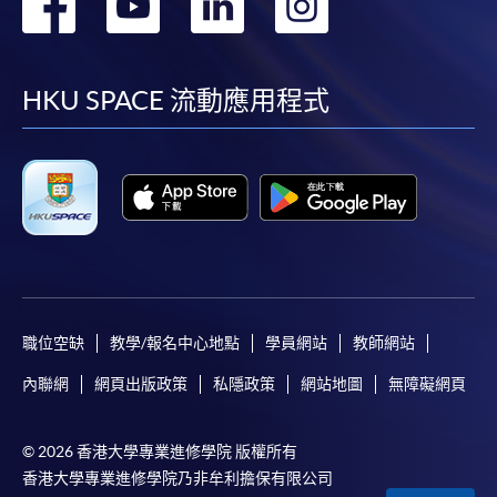
轉
轉
轉
轉
到
到
到
到
facebook
youtube
linkedin
instag
HKU SPACE 流動應用程式
職位空缺
教學/報名中心地點
學員網站
教師網站
內聯網
網頁出版政策
私隱政策
網站地圖
無障礙網頁
© 2026 香港大學專業進修學院 版權所有
香港大學專業進修學院乃非牟利擔保有限公司