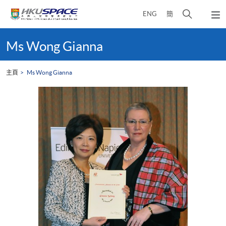
Skip
打
ENG
簡
to
彈
main
開
出
Main
content
搜
主
content
Ms Wong Gianna
選
尋
start
單
介
主頁
Ms Wong Gianna
面