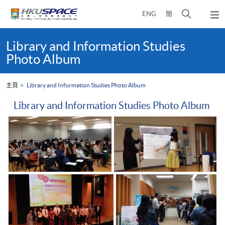
Skip
打
ENG
簡
to
彈
main
開
出
Main
content
搜
主
content
Library and Information Studies
選
尋
start
Photo Album
單
介
面
主頁
Library and Information Studies Photo Album
Library and Information Studies Photo Album