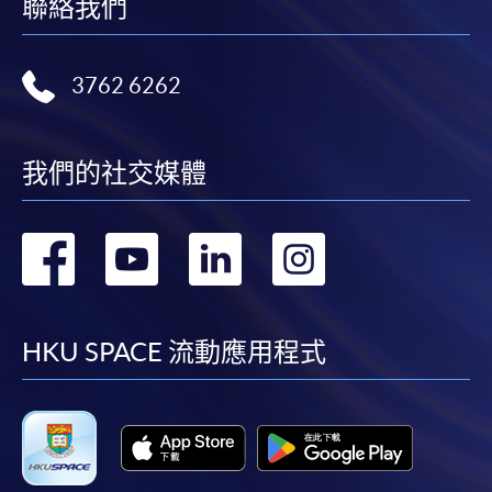
聯絡我們
3762 6262
我們的社交媒體
轉
轉
轉
轉
到
到
到
到
facebook
youtube
linkedin
instag
HKU SPACE 流動應用程式