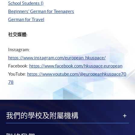
School Students I)
Beginners' German for Teenagers
German for Travel
社交媒體:
Instagram:
https://www.instagram.com/european_hkuspace/
Facebook:
https://www.facebook.com/hkuspace.european
YouTube:
https://www.youtube.com/@europeanhkuspace70
78
我們的學校及附屬機構