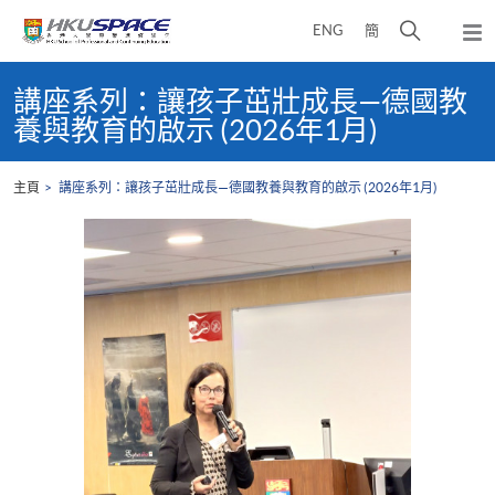
Skip
打
ENG
簡
to
彈
main
開
出
Main
content
搜
主
content
講座系列：讓孩子茁壯成長—德國教
選
尋
start
養與教育的啟示 (2026年1月)
單
介
面
主頁
講座系列：讓孩子茁壯成長—德國教養與教育的啟示 (2026年1月)