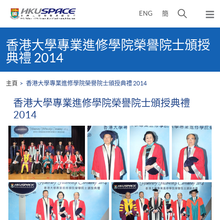
Skip
打
ENG
簡
to
彈
main
開
出
Main
content
搜
主
content
香港大學專業進修學院榮譽院士頒授
選
尋
start
典禮 2014
單
介
面
主頁
香港大學專業進修學院榮譽院士頒授典禮 2014
香港大學專業進修學院榮譽院士頒授典禮
2014