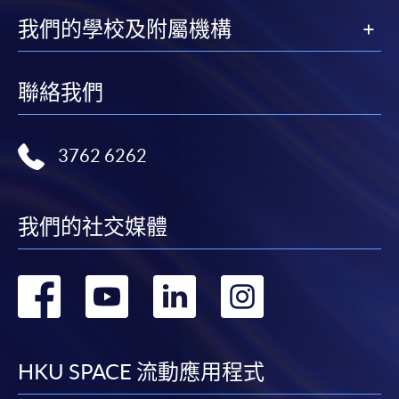
我們的學校及附屬機構
聯絡我們
3762 6262
我們的社交媒體
轉
轉
轉
轉
到
到
到
到
facebook
youtube
linkedin
instag
HKU SPACE 流動應用程式