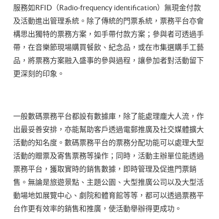
服務如RFID（Radio-frequency identification）無現金付款
及活動進出管理系統。除了傳統的門票系統，票務平台亦會
構思出獨特的票務方案，如手帶付款方案；參與者可透過手
帶，在音樂節現場購買餐飲、紀念品，或在市集選購手工藝
品，將票務方案融入盛事的參與過程，讓參加者對活動留下
更深刻的印象。
一般數碼票務平台都設有數據庫，除了能處理龐大人流，作
出最妥善安排，亦能幫助客戶透過電郵推廣及社交媒體擴大
活動的知名度。數碼票務平台的票務分配功能可以處理大型
活動的贈票及寄售票務等操作；同時，活動主辦單位能透過
票務平台，獲取實時的銷售數據，即時管理及促進門票銷
售。無論是旅遊景點、主題公園、大型推廣公司以及大型活
動場地如展覽中心、劇院和體育館等等，都可以透過票務平
台作更有效率的銷售和推廣，使活動舉辦得更成功。