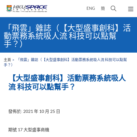
Skip
打
ENG
簡
to
彈
main
開
出
Main
content
搜
主
content
「飛雲」雜誌（【大型盛事創科】活
選
尋
start
動票務系統吸人流 科技可以點幫
單
介
手？）
面
主頁
「飛雲」雜誌（【大型盛事創科】活動票務系統吸人流 科技可以點幫
手？）
【大型盛事創科】活動票務系統吸人
流 科技可以點幫手？
發佈於: 2021 年 10 月 25 日
期號 17 大型盛事商機