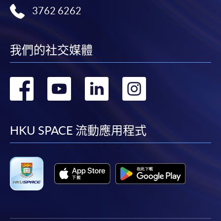
3762 6262
我們的社交媒體
轉
轉
轉
轉
到
到
到
到
facebook
youtube
linkedin
instag
HKU SPACE 流動應用程式