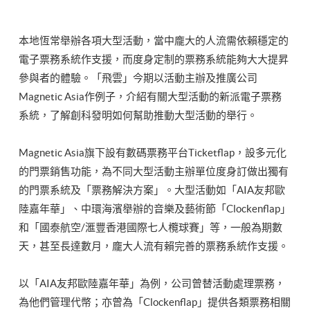
本地恆常舉辦各項大型活動，當中龐大的人流需依賴穩定的
電子票務系統作支援，而度身定制的票務系統能夠大大提昇
參與者的體驗。「飛雲」今期以活動主辦及推廣公司
Magnetic Asia作例子，介紹有關大型活動的新派電子票務
系統，了解創科發明如何幫助推動大型活動的舉行。
Magnetic Asia旗下設有數碼票務平台Ticketflap，設多元化
的門票銷售功能，為不同大型活動主辦單位度身訂做出獨有
的門票系統及「票務解決方案」。大型活動如「AIA友邦歐
陸嘉年華」、中環海濱舉辦的音樂及藝術節「Clockenflap」
和「國泰航空/滙豐香港國際七人欖球賽」等，一般為期數
天，甚至長達數月，龐大人流有賴完善的票務系統作支援。
以「AIA友邦歐陸嘉年華」為例，公司曾替活動處理票務，
為他們管理代幣；亦曾為「Clockenflap」提供各類票務相關