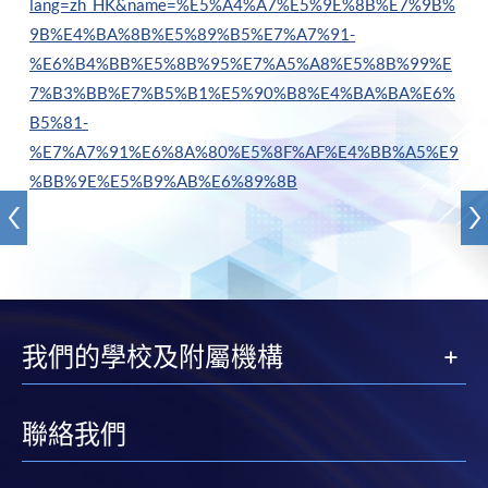
lang=zh_HK&name=%E5%A4%A7%E5%9E%8B%E7%9B%
9B%E4%BA%8B%E5%89%B5%E7%A7%91-
%E6%B4%BB%E5%8B%95%E7%A5%A8%E5%8B%99%E
7%B3%BB%E7%B5%B1%E5%90%B8%E4%BA%BA%E6%
B5%81-
%E7%A7%91%E6%8A%80%E5%8F%AF%E4%BB%A5%E9
%BB%9E%E5%B9%AB%E6%89%8B
我們的學校及附屬機構
聯絡我們