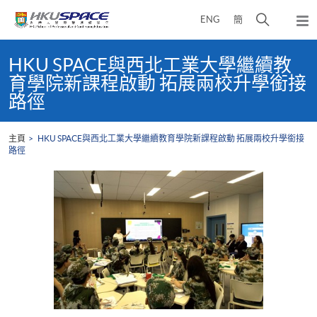
Skip
打
ENG
簡
to
彈
main
開
出
Main
content
搜
主
content
HKU SPACE與西北工業大學繼續教
選
尋
start
育學院新課程啟動 拓展兩校升學銜接
單
介
路徑
面
主頁
HKU SPACE與西北工業大學繼續教育學院新課程啟動 拓展兩校升學銜接
路徑