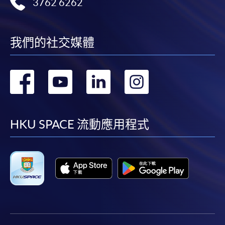
3762 6262
我們的社交媒體
轉
轉
轉
轉
到
到
到
到
facebook
youtube
linkedin
instag
HKU SPACE 流動應用程式