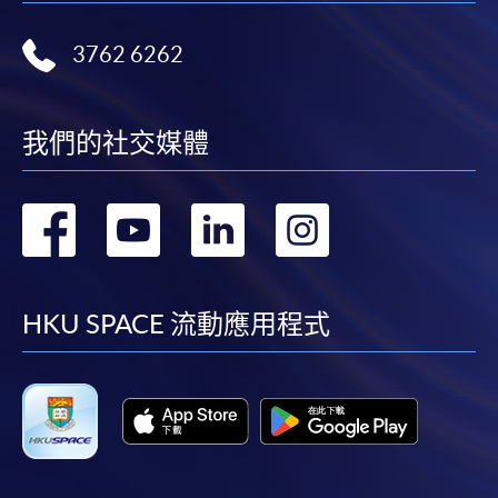
3762 6262
我們的社交媒體
轉
轉
轉
轉
到
到
到
到
facebook
youtube
linkedin
instag
HKU SPACE 流動應用程式