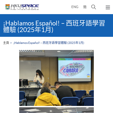
Skip
打
ENG
簡
to
彈
main
開
出
Main
content
搜
主
content
¡Hablamos Español! – 西班牙語學習
選
尋
start
體驗 (2025年1月)
單
介
面
主頁
¡Hablamos Español! – 西班牙語學習體驗 (2025年1月)