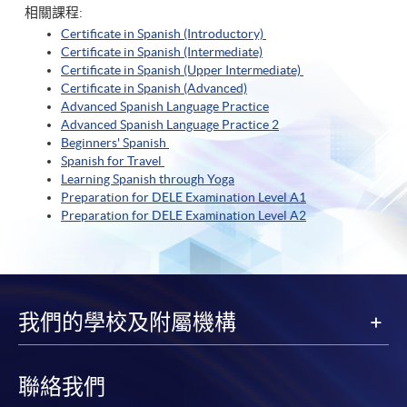
相關課程:
Certificate in Spanish (Introductory)
Certificate in Spanish (Intermediate)
Certificate in Spanish (Upper Intermediate)
Certificate in Spanish (A
dvanced)
Advanced Spanish Language Practice
Advanced Spanish Language Practice
2
Beginners' Spanish
Spanish for Travel
Learning Spanish through Yoga
Preparation for DELE Examination Level A1
Preparation for DELE Examination Level A2
我們的學校及附屬機構
聯絡我們