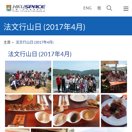
Skip
打
ENG
簡
to
彈
main
開
出
Main
content
搜
主
content
法文行山日 (2017年4月)
選
尋
start
單
介
主頁
法文行山日 (2017年4月)
面
法文行山日 (2017年4月)