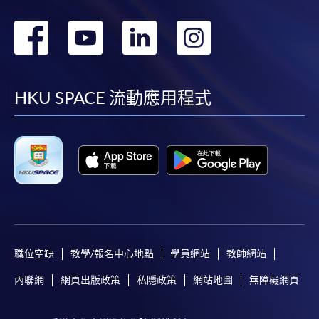
轉
轉
轉
轉
到
到
到
到
facebook
youtube
linkedin
instag
HKU SPACE 流動應用程式
職位空缺
教學/報名中心地點
學員網站
教師網站
內聯網
網頁出版政策
私隱政策
網站地圖
無障礙網頁