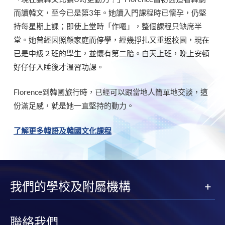
而讀韓文，至今已是第3年。她讀入門課程時已懷孕，仍堅
持每星期上課；即使上堂時「作嘔」，整個課程只缺席半
堂。她曾經因照顧家庭而停學，經幾掙扎又重返校園，現在
已是中級２班的學生，並懷有第二胎。白天上班，晚上安頓
好仔仔入睡後才溫習功課。
Florence到韓國旅行時，已經可以跟當地人簡單地交談，這
份滿足感，就是她一直堅持的動力。
了解更多韓語及韓國文化課程
我們的學校及附屬機構
聯絡我們