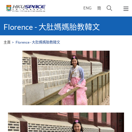
Skip
打
ENG
簡
to
彈
main
開
出
Main
content
搜
主
content
Florence - 大肚媽媽胎教韓文
選
尋
start
單
介
主頁
Florence - 大肚媽媽胎教韓文
面