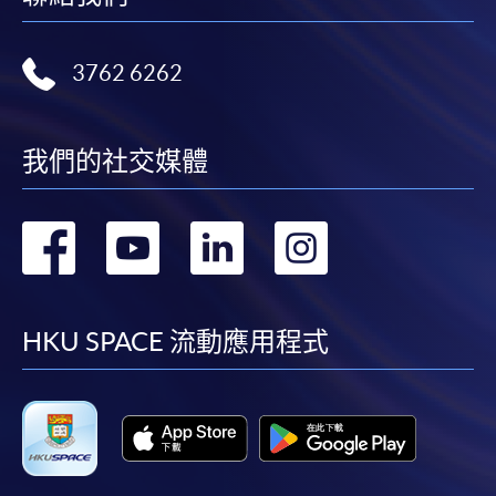
3762 6262
我們的社交媒體
轉
轉
轉
轉
到
到
到
到
facebook
youtube
linkedin
instag
HKU SPACE 流動應用程式