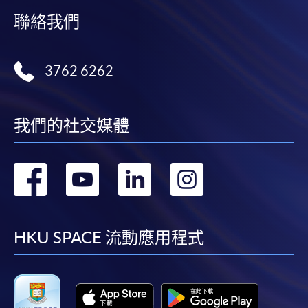
聯絡我們
3762 6262
我們的社交媒體
轉
轉
轉
轉
到
到
到
到
facebook
youtube
linkedin
instag
HKU SPACE 流動應用程式