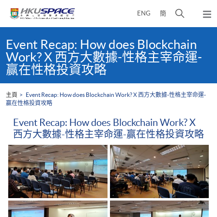
Skip
打
ENG
簡
to
彈
main
開
出
Main
content
搜
主
content
Event Recap: How does Blockchain
選
尋
start
Work? X 西方大數據-性格主宰命運-
單
介
赢在性格投資攻略
面
主頁
Event Recap: How does Blockchain Work? X 西方大數據-性格主宰命運-
赢在性格投資攻略
Event Recap: How does Blockchain Work? X
西方大數據-性格主宰命運-赢在性格投資攻略