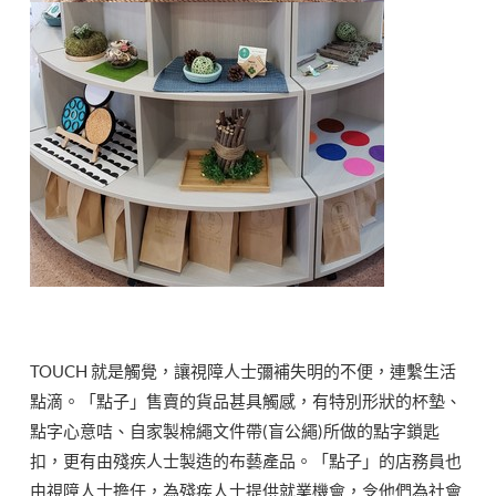
TOUCH 就是觸覺，讓視障人士彌補失明的不便，連繫生活
點滴。「點子」售賣的貨品甚具觸感，有特別形狀的杯墊、
點字心意咭、自家製棉繩文件帶(盲公繩)所做的點字鎖匙
扣，更有由殘疾人士製造的布藝產品。「點子」的店務員也
由視障人士擔任，為殘疾人士提供就業機會，令他們為社會