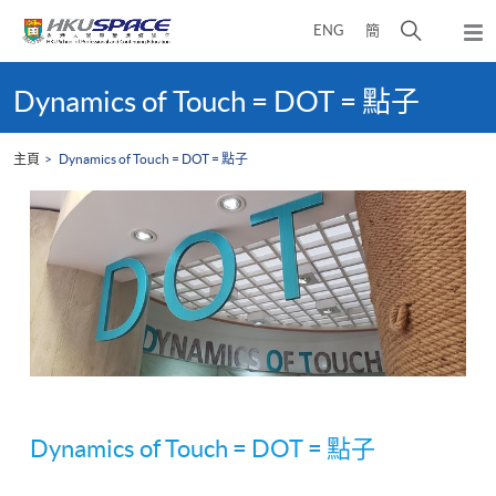
Skip
打
ENG
簡
to
彈
main
開
出
Main
content
搜
主
content
Dynamics of Touch = DOT = 點子
選
尋
start
單
介
主頁
Dynamics of Touch = DOT = 點子
面
Dynamics of Touch = DOT = 點子