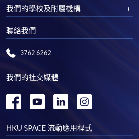
我們的學校及附屬機構
聯絡我們
3762 6262
我們的社交媒體
轉
轉
轉
轉
到
到
到
到
facebook
youtube
linkedin
instag
HKU SPACE 流動應用程式