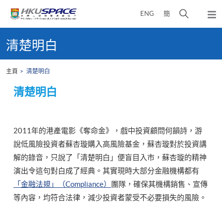
Skip
打
ENG
簡
to
彈
main
開
出
Main
content
搜
主
content
清楚明白
選
尋
start
單
介
主頁
清楚明白
面
清楚明白
2011年的港產電影《奪命金》，戲中投資顧問何韻詩，游
說低風險投資者蘇杏璇購入高風險基金，蘇杏璇對於投資講
解的錄音，只說了「清楚明白」便盲目入市，蘇杏璇的精神
演出令這句對白成了經典。其實現時大部分金融機構都有
「金融法規」（Compliance）
團隊，確保其機構銷售、宣傳
等內容，均符合法律，減少投資者蒙受不必要損失的風險。