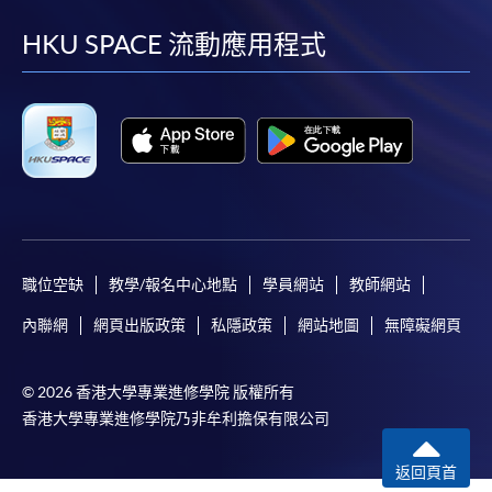
到
到
到
到
facebook
youtube
linkedin
instag
HKU SPACE 流動應用程式
職位空缺
教學/報名中心地點
學員網站
教師網站
內聯網
網頁出版政策
私隱政策
網站地圖
無障礙網頁
© 2026 香港大學專業進修學院 版權所有
香港大學專業進修學院乃非牟利擔保有限公司
返回頁首