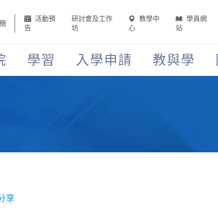
活動預
研討會及工作
教學中
學員網
簡
告
坊
心
站
院
學習
入學申請
教與學
分享