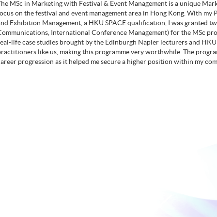
The MSc in Marketing with Festival & Event Management is a unique Mar
focus on the festival and event management area in Hong Kong. With my 
and Exhibition Management, a HKU SPACE qualification, I was granted t
Communications, International Conference Management) for the MSc pro
real-life case studies brought by the Edinburgh Napier lecturers and HKU
practitioners like us, making this programme very worthwhile. The progr
career progression as it helped me secure a higher position within my co