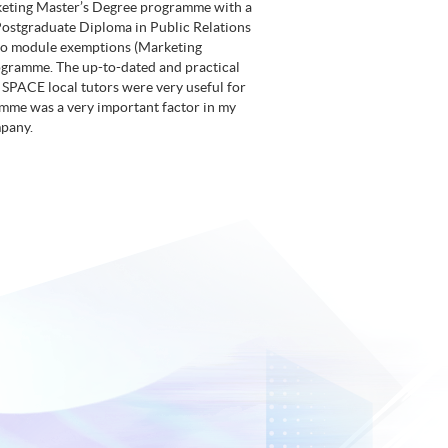
keting Master’s Degree programme with a
Postgraduate Diploma in Public Relations
wo module exemptions (Marketing
gramme. The up-to-dated and practical
 SPACE local tutors were very useful for
amme was a very important factor in my
mpany.