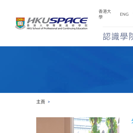
Skip
to
香港大
ENG
main
學
content
認識學
Main
content
start
主頁