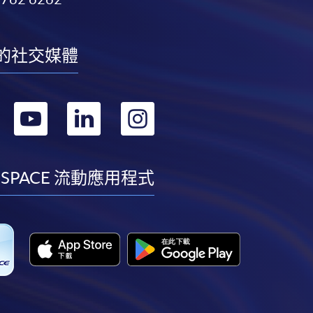
的社交媒體
轉
轉
轉
轉
到
到
到
到
facebook
youtube
linkedin
instagram
 SPACE 流動應用程式