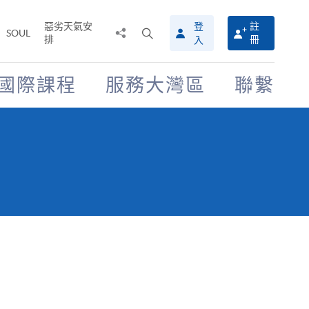
惡劣天氣安
登
註
分
打
SOUL
排
冊
入
享
開
至
搜
尋
國際課程
服務大灣區
聯繫
介
面