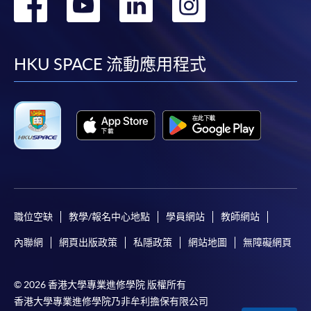
轉
轉
轉
轉
到
到
到
到
facebook
youtube
linkedin
instag
HKU SPACE 流動應用程式
職位空缺
教學/報名中心地點
學員網站
教師網站
內聯網
網頁出版政策
私隱政策
網站地圖
無障礙網頁
© 2026 香港大學專業進修學院 版權所有
香港大學專業進修學院乃非牟利擔保有限公司