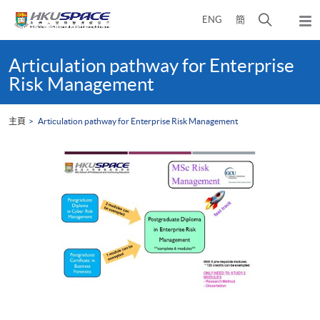
Skip
打
ENG
簡
to
彈
main
開
出
Main
content
搜
主
content
Articulation pathway for Enterprise
選
尋
start
Risk Management
單
介
面
主頁
Articulation pathway for Enterprise Risk Management