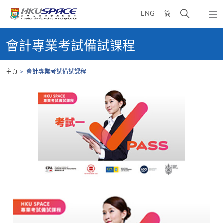
Skip
打
ENG
簡
to
彈
main
開
出
Main
content
搜
主
content
會計專業考試備試課程
選
尋
start
單
介
主頁
會計專業考試備試課程
面