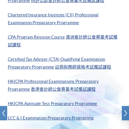
Programme
特許公認會計師公會專業考試備試課程
Chartered Insurance Institute (CII) Professional
Examination Preparatory Programme
CPA Program Revision Course
澳洲會計師公會專業考試備
試課程
Certified Tax Adviser (CTA) Qualifying Examination
Preparatory Programme
註冊稅務師資格考試備試課程
HKICPA Professional Examinations Preparatory
Programme
香港會計師公會專業考試備試課程
HKICPA Aptitude Test Preparatory Programme
LCC & I Examination Preparatory Programme