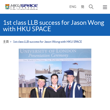
Skip
打
ENG
簡
to
彈
main
開
出
Main
content
搜
主
content
1st class LLB success for Jason Wong
選
尋
start
with HKU SPACE
單
介
面
主頁
1st class LLB success for Jason Wong with HKU SPACE