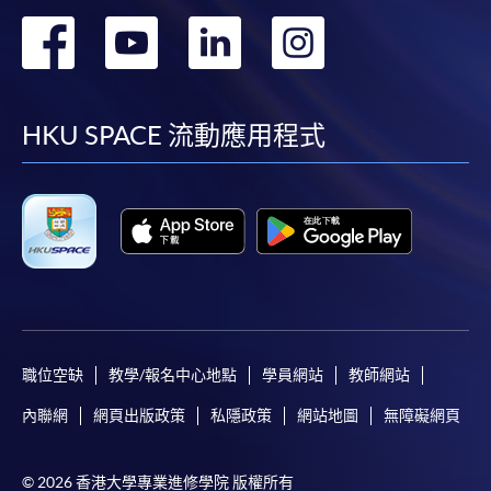
轉
轉
轉
轉
到
到
到
到
facebook
youtube
linkedin
instag
HKU SPACE 流動應用程式
職位空缺
教學/報名中心地點
學員網站
教師網站
內聯網
網頁出版政策
私隱政策
網站地圖
無障礙網頁
© 2026 香港大學專業進修學院 版權所有