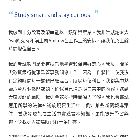
Study smart and stay curious.
我感到十分欣喜及榮幸能以一級榮譽畢業。我非常感謝太太
Ava的支持和前上司Andrew在工作上的安排，讓我能於工餘
時間增值自己。
我的考試竅門是要有技巧地學習和保持好奇心。我於一間頂
尖歐資銀行從事監管事務關係工作，因為工作繁忙，使我沒
有足夠時間每一課題仔細溫習，所以每個科目，我都集中熟
讀六至八個熱門課題，確保自己清楚明白當中的內容。遇到
大感興趣的範疇，我更會花多些時間深入了解。我也會嘗試
應用所學的法律知識於現實生活中，例如某些新聞報導案
件。當我發現能在生活中實踐書本知識，更能提升學習興
趣，令我步入試場時已有十足把握。