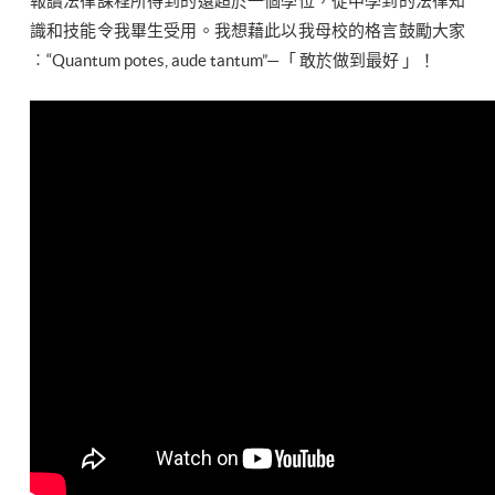
報讀法律課程所得到的遠超於一個學位，從中學到的法律知
識和技能令我畢生受用。我想藉此以我母校的格言鼓勵大家
︰“Quantum potes, aude tantum”—「 敢於做到最好 」！