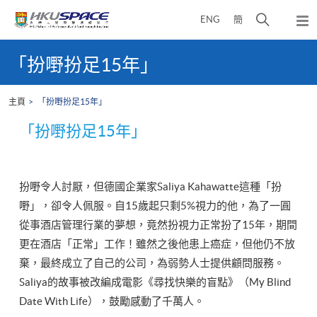
Skip
打
ENG
簡
to
彈
main
開
出
Main
content
搜
主
content
「扮嘢扮足15年」
選
尋
start
單
介
主頁
「扮嘢扮足15年」
面
「扮嘢扮足15年」
扮嘢令人討厭，但德國企業家Saliya Kahawatte這種「扮
嘢」，卻令人佩服。自15歲起只剩5%視力的他，為了一圓
從事酒店管理行業的夢想，竟然扮視力正常扮了15年，期間
更在酒店「正常」工作！雖然之後他患上癌症，但他仍不放
棄，最終成立了自己的公司，為弱勢人士提供顧問服務。
Saliya的故事被改編成電影《尋找快樂的盲點》（My Blind
Date With Life），鼓勵感動了千萬人。