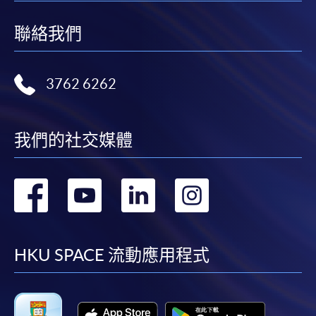
聯絡我們
3762 6262
我們的社交媒體
轉
轉
轉
轉
到
到
到
到
facebook
youtube
linkedin
instag
HKU SPACE 流動應用程式