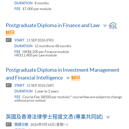
DURATION
8 months
FEE
$7,000 per module
Toggle
Postgraduate Diploma in Finance and Law
panel
START
11 SEP 2026 (FRI)
PT
DURATION
12 months to 48 months
FEE
HK$8,200 per Finance module
HK$11,400 per Law module
Postgraduate Diploma in Investment Management
Toggle
and Financial Intelligence
panel
START
12 SEP 2026 (SAT)
PT
DURATION
1 year to 2 years
FEE
Course Fee: $8500 per module (* course fees are subject to change
without prior notice)
Toggle
英國及香港法律學士程度文憑 (專業共同試)
panel
開課日期
2026年9月14日 (星期一)
PT