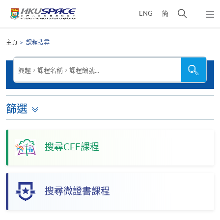
Skip
打
ENG
簡
to
彈
main
開
出
Main
content
搜
主
content
主頁
課程搜尋
選
尋
start
單
介
搜
搜
興趣，課程名稱，課程編號...
尋
尋
面
本
網
站
篩選
搜尋CEF課程
搜尋微證書課程