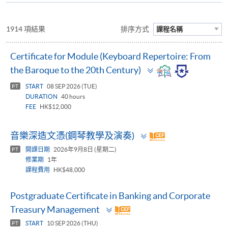
1914 項結果
排序方式
課程名稱
Certificate for Module (Keyboard Repertoire: From
Toggle
the Baroque to the 20th Century)
panel
START
08 SEP 2026 (TUE)
PT
DURATION
40 hours
FEE
HK$12,000
Toggle
音樂深造文憑(鋼琴教學及演奏)
panel
開課日期
2026年9月8日 (星期二)
PT
修業期
1年
課程費用
HK$48,000
Postgraduate Certificate in Banking and Corporate
Toggle
Treasury Management
panel
START
10 SEP 2026 (THU)
PT