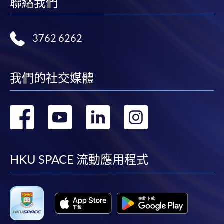
聯絡我們
3762 6262
我們的社交媒體
轉
轉
轉
轉
到
到
到
到
facebook
youtube
linkedin
instag
HKU SPACE 流動應用程式