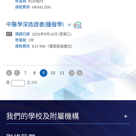
修業期
約20個月
課程費用
HK$42,000
Toggle
中醫學深造證書(腫瘤學)
panel
開課日期
2026年9月16日 (星期三)
PT
修業期
1年
課程費用
$19,900（獲取錄後繳交)
上
下
本
7
8
9
10
11
一
一
第
頁
最
頁
之 192
頁
頁
一
後
頁
一
頁
我們的學校及附屬機構