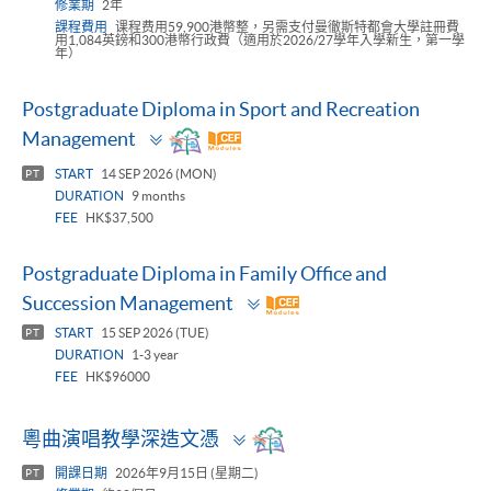
修業期
2年
課程費用
课程费用59,900港幣整，另需支付曼徹斯特都會大學註冊費
用1,084英鎊和300港幣行政費（適用於2026/27學年入學新生，第一學
年）
Postgraduate Diploma in Sport and Recreation
Toggle
Management
panel
START
14 SEP 2026 (MON)
PT
DURATION
9 months
FEE
HK$37,500
Postgraduate Diploma in Family Office and
Toggle
Succession Management
panel
START
15 SEP 2026 (TUE)
PT
DURATION
1-3 year
FEE
HK$96000
Toggle
粵曲演唱教學深造文憑
panel
開課日期
2026年9月15日 (星期二)
PT