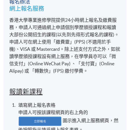
報名辦法
地點
網上報名服務
香港大學專業進修學院教學中心 (九龍灣 / 銅鑼灣 )
香港大學專業進修學院提供24小時網上報名及繳費服
務，申請人可通過網上申請個別學歷頒授課程和報讀
大部份公開招生的課程(以先到先得形式報名的課程)。
申請人可在網上使用「繳費靈」(PPS) (不適用於手
機)、VISA 或 Mastercard。除上述支付方式之外，如就
讀學歷頒授課程設有網上服務，在學學員亦可以「微
信支付」(Online WeChat Pay) 、「支付寶」(Online
Alipay) 或 「轉數快」(FPS) 繳付學費。
報讀新課程
填寫網上報名表格
申請人可按該課程網頁的右上角的
圖示進入網上服務網頁，然
後按照指示填妥網上報名表格。