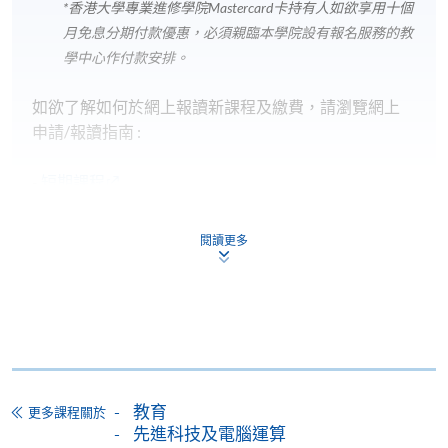
*香港大學專業進修學院Mastercard卡
持有人如欲享用十個
月免息分期付款優惠，必須親臨本學院設有報名服務的教
學中心作付款安排。
如欲了解如何於網上報讀新課程及繳費，請瀏覽網上
申請/報讀指南 :
-
短期課程
-
個別學歷頒授課程
閱讀更多
報讀同一學歷頒授課程內其他單元
個別課程為須報讀同一學歷頒授課程及其他單元或繳
交下期學費的學員，提供網上服務，如學員就讀的課
程設有此服務，課程負責人會通知學員有關程序。
教育
更多課程關於
先進科技及電腦運算
網上支付可通過「繳費靈」(PPS) (不適用於手機)、