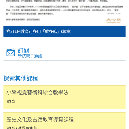
課程/科目報名注意事項:
選用網上報名服務必須在已接駁互聯網及支援
JavaScript程式瀏覽器的電腦上進行。建議選用
Google Chrome瀏覽器。
推STEM教育可多用「數多酷」(報章)
申請人不應閒置申請超過10分鐘。否則，申請人
必須重新開始整個申請程序。
訂閱
網上報名只支援「提早報讀優惠」。如需享用其他
學院電子通訊
報讀優惠，請親臨學院的報名中心報名。
在網上報名過程中，由於提交課程申請和付款在系
探索其他課程
統處理上為兩個不同的程序，成功付款並不保證成
功被獲取錄。任何不成功的申請，課程組職員將儘
小學視覺藝術科綜合教學法
快與 閣下聯絡。
教育
申請人應注意，不論親身或網上報讀，相同的課
程/科目只可提交一次申請。
在網上報名過程中，付款成功後，網頁將顯示付款
歷史文化及古蹟教育導賞課程
確認。另外，確認電子郵件亦會發送到 閣下的電
教育 (導賞員訓練)