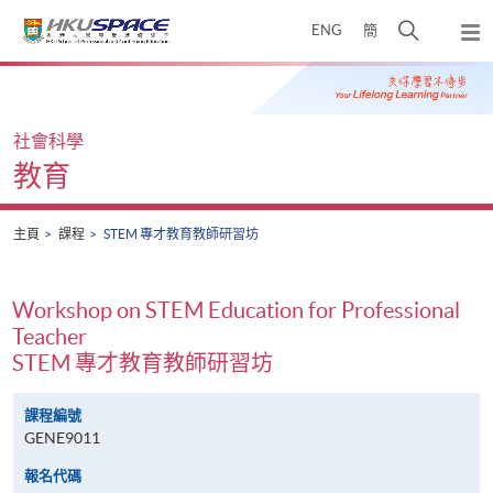
Skip
打
ENG
簡
to
彈
main
開
出
Main
content
搜
主
content
選
尋
start
單
介
社會科學
面
教育
主頁
課程
STEM 專才教育教師研習坊
Workshop on STEM Education for Professional
Teacher
STEM 專才教育教師研習坊
課程編號
GENE9011
報名代碼