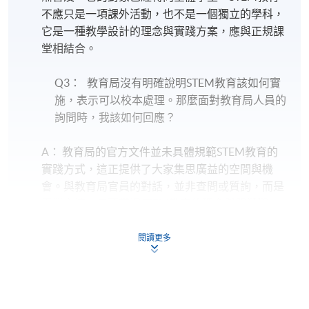
不應只是一項課外活動，也不是一個獨立的學科，
它是一種教學設計的理念與實踐方案，應與正規課
堂相結合。
Q3： 教育局沒有明確說明STEM教育該如何實
施，表示可以校本處理。那麼面對教育局人員的
詢問時，我該如何回應？
A： 教育局的官方文件並未具體規範STEM教育的
實踐方式，這正提供了大家集思廣益的空間與機
會。與教育局官員的對話，並非查問或質詢，而是
專業交流。只要掌握STEM教育的理念與關鍵觀
點，就能從容應對。本課程正是在這方面為大家提
供豐富的靈感和專業對話的方法。
閱讀更多
Q4： STEM教育常常涉及編程及電子製作的內
容，我對這方面較為陌生，但也想多了解一些，
可以怎麼做？