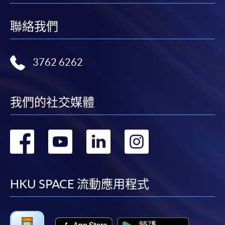
本學院（包括其僱員及附屬機構）對你在網上付款而由下列原
聯絡我們
因所導致的任何損失，一概不負責；上述原因包括：（1）由
付款銀行或獨立商戶因為付款的網關在處理付款的信用卡、付
款卡、智能卡或其他付款的設施時出現任何信息或資訊傳送的
3762 6262
失誤、延誤、中斷、中止、或限制（2）從付款的網關傳送而
來的任何信息或資訊中出現的疏忽、錯誤、誤差或遺漏；
（3）付款的網關在完成網上付款時出現的故障、失靈、或失
我們的社交媒體
誤；（4）任何由付款的網關引起或與付款的網關相關的原
因，包括未獲授權進入、資料傳送的改動、任何非法行為等。
轉
轉
轉
轉
以上中文本純作參考之用，如內容與英文版本有任何歧義，一
切以英文版本為準。
到
到
到
到
facebook
youtube
linkedin
instag
HKU SPACE 流動應用程式
付款方法
1. 現金、「易辦事」（EPS）、微信支付