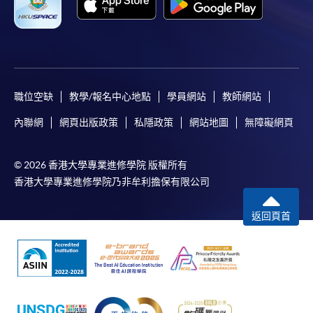
(WeChat Pay) 或支付寶(Alipay)
申請人可親臨學院任何一所報名中心，以現金、「易
辦事」、微信支付（WeChat Pay）或支付寶
（Alipay） 繳付學費。
2. 支票或銀行本票
職位空缺
教學/報名中心地點
學員網站
教師網站
如以劃線支票或銀行本票繳付，抬頭請註明「香港大
內聯網
網頁出版政策
私隱政策
網站地圖
無障礙網頁
學專業進修學院」。支票背面請寫上課程名稱及申請
人姓名。 閣下可：
© 2026 香港大學專業進修學院 版權所有
香港大學專業進修學院乃非牟利擔保有限公司
親臨學院各報名中心遞交劃線支票、報名表格及有關
證明文件；
返回頁首
或可將上述文件一併寄交各報名中心，信封上請註明
「報讀課程」，惟學院對郵遞失誤而遺失的支票及個
人資料概不負責。
3. VISA / Mastercard