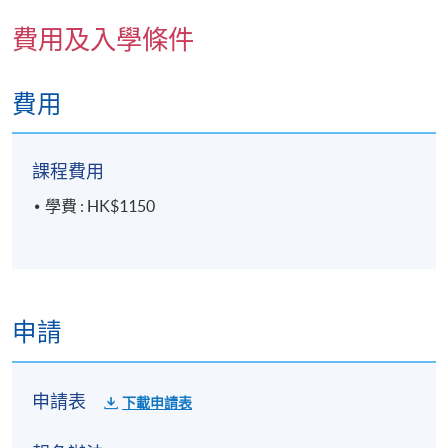
費用及入學條件
A： 沒錯！本課程除了探討STEM的實踐理論與教
學設計外，還會以簡單的工作坊形式，讓學員動手
編程，製作簡單的Arduino小作品，並體驗基本電
費用
子零件的應用，幫助你對這些內容建立實際的認
識。
課程費用
學費 : HK$1150
報名代碼
2360-1382NW
日期 / 時間
申請
逢周四，2:30pm - 5:30pm
修業期
申請表
下載申請表
由2025年12月4日起, 逢周四( 3周 共9小時)