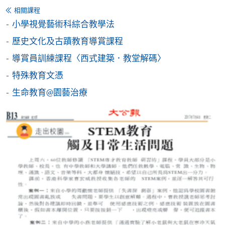
VISA 或 Mastercard、「微信支付」(Online WeChat
相關課程
Pay) 、「支付寶」(Online Alipay) 或 「轉數快」(FPS)
小學視覺藝術科綜合教學法
繳付學費。
歷史文化及古蹟教育導賞課程
導賞員訓練課程〈西式建築．教堂解碼〉
特殊教育文憑
親身報名/郵遞
生命教育@園藝治療
報讀新課程
凡以「先到先得」為取錄方式的課程，請填妥
SF26報名表，親往
報名中心
或以郵遞方式連同學
費以及所需證明文件呈交。
[
下載報名表SF26
]
申請學歷頒授及專業課程可能需要其他資料，報名