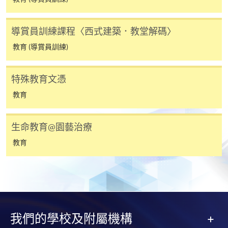
子郵件帳戶。請保留確定回條作日後查詢用途。
除特殊情況(例如課程因報名人數不足而被取消)及
導賞員訓練課程〈西式建築．教堂解碼〉
法例規定外，一切已繳費用，概不退還。
教育 (導賞員訓練)
如須甄選入學，則正式收據並不可作為 閣下已獲
取錄的證明。學院將在截止報名日期後儘快通知申
請者是否獲取錄。落選的申請人將獲退還已繳交的
特殊教育文憑
學費。
教育
生命教育@園藝治療
免責聲明
教育
本學院為學院開設的其中一些課程提供在線服務的平台。雖然
本學院會力求在有關網頁上刊載的資訊正確和合時，但本學院
卻不能為這些資訊作出任何明確或隱含的保證。本學院尤其不
會保證下列各項：資訊並無侵犯版權，資訊可安全使用、資訊
我們的學校及附屬機構
準確、資訊適合任何目的、資訊不含電腦病毒等。