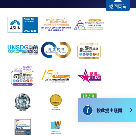
切以英文版本為準。
返回頁首
付款方法
1. 現金、「易辦事」（EPS）、微信支付
(WeChat Pay) 或支付寶(Alipay)
申請人可親臨學院任何一所報名中心，以現金、「易
辦事」、微信支付（WeChat Pay）或支付寶
（Alipay） 繳付學費。
2. 支票或銀行本票
如以劃線支票或銀行本票繳付，抬頭請註明「香港大
學專業進修學院」。支票背面請寫上課程名稱及申請
人姓名。 閣下可：
按此提出疑問
親臨學院各報名中心遞交劃線支票、報名表格及有關