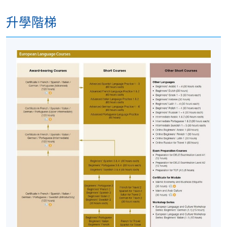
港大保良何鴻燊社區書院
升學階梯