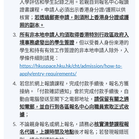
入學評估和學生記錄之用。若親自到報名中心報讀
證書課程，申請人必須出示香港身分證/護照以供
核實；
若透過郵寄申請，則須附上香港身分證或護
照的副本。
所有非本地申請人均須取得香港特別行政區政府入
境事務處發出的學生簽證
，但以受養人身份來港的
學生和持有有效工作簽證的非本地申請人除外，入
學條件細則請見：
https://hkuspace.hku.hk/cht/admission/how-to-
apply/entry-requirements/
若您於網上報讀課程，完成付款手續後，報名方獲
接納。「付款確認通知」會於完成付款手續後，自
動由電腦發送至閣下之電郵地址，
請保留有關之通
知電郵，並自行到各區報名中心向職員索取正式收
據
；
不論親身報名或網上報名，請務必
核實清楚課程報
名代碼，上課時間及地點
後才報名；若發現報錯班