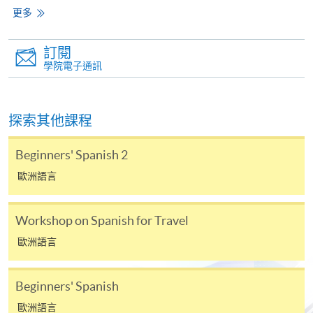
心或以郵遞方式，遞交「通知」及繳交所需費用。
更多
有關繳費詳情，請參閱
付款方法
。如對報名程序有任
訂閱
何疑問，請詳閱個別課程資料，或聯絡有關課程負責
學院電子通訊
人或報名中心。
課程/科目報名注意事項:
探索其他課程
選用網上報名服務必須在已接駁互聯網及支援
Beginners' Spanish 2
JavaScript程式瀏覽器的電腦上進行。建議選用
Google Chrome瀏覽器。
歐洲語言
申請人不應閒置申請超過10分鐘。否則，申請人
必須重新開始整個申請程序。
Workshop on Spanish for Travel
網上報名只支援「提早報讀優惠」。如需享用其他
歐洲語言
報讀優惠，請親臨學院的報名中心報名。
在網上報名過程中，由於提交課程申請和付款在系
Beginners' Spanish
統處理上為兩個不同的程序，成功付款並不保證成
歐洲語言
功被獲取錄。任何不成功的申請，課程組職員將儘