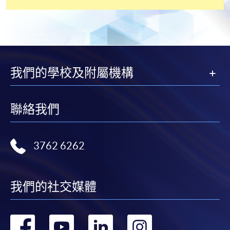
快與 閣下聯絡。
申請人應注意，不論親身或網上報讀，相同的課
程/科目只可提交一次申請。
在網上報名過程中，付款成功後，網頁將顯示付款
確認。另外，確認電子郵件亦會發送到 閣下的電
我們的學校及附屬機構
子郵件帳戶。請保留確定回條作日後查詢用途。
除特殊情況(例如課程因報名人數不足而被取消)及
聯絡我們
法例規定外，一切已繳費用，概不退還。
如須甄選入學，則正式收據並不可作為 閣下已獲
取錄的證明。學院將在截止報名日期後儘快通知申
3762 6262
請者是否獲取錄。落選的申請人將獲退還已繳交的
學費。
我們的社交媒體
轉
轉
轉
轉
免責聲明