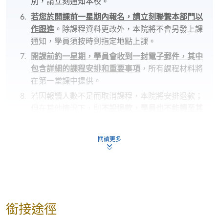
別，請立刻通知本校。
若您於開課前一星期內報名，請立刻聯繫本部門以
作跟進
。除課程資料更改外，本院將不會另發上課
通知，學員須按時到指定地點上課。
開課前約一星期，學員會收到一封電子郵件，其中
包含詳細的課程安排和重要事項
，所有課程材料將
在第一堂課中提供。
若因報讀人數不足而取消課程，本院將安排退款；
但在其他情況下，則
不設退款，學員也不能轉至其
他班別或課程
。
若個別學員缺席，本院將不提供補課或其他安排。
閱讀更多
修業期
10 講
每講3小時
銜接途徑
地點