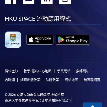
到
到
到
到
本學院為學院開設的其中一些課程提供在線服務的平台。雖然
本學院會力求在有關網頁上刊載的資訊正確和合時，但本學院
facebook
youtube
linkedin
instag
HKU SPACE 流動應用程式
卻不能為這些資訊作出任何明確或隱含的保證。本學院尤其不
會保證下列各項：資訊並無侵犯版權，資訊可安全使用、資訊
準確、資訊適合任何目的、資訊不含電腦病毒等。
本學院（包括其僱員及附屬機構）對你在網上付款而由下列原
因所導致的任何損失，一概不負責；上述原因包括：（1）由
付款銀行或獨立商戶因為付款的網關在處理付款的信用卡、付
款卡、智能卡或其他付款的設施時出現任何信息或資訊傳送的
失誤、延誤、中斷、中止、或限制（2）從付款的網關傳送而
職位空缺
教學/報名中心地點
學員網站
教師網站
來的任何信息或資訊中出現的疏忽、錯誤、誤差或遺漏；
（3）付款的網關在完成網上付款時出現的故障、失靈、或失
內聯網
網頁出版政策
私隱政策
網站地圖
無障礙網頁
誤；（4）任何由付款的網關引起或與付款的網關相關的原
因，包括未獲授權進入、資料傳送的改動、任何非法行為等。
© 2026 香港大學專業進修學院 版權所有
香港大學專業進修學院乃非牟利擔保有限公司
以上中文本純作參考之用，如內容與英文版本有任何歧義，一