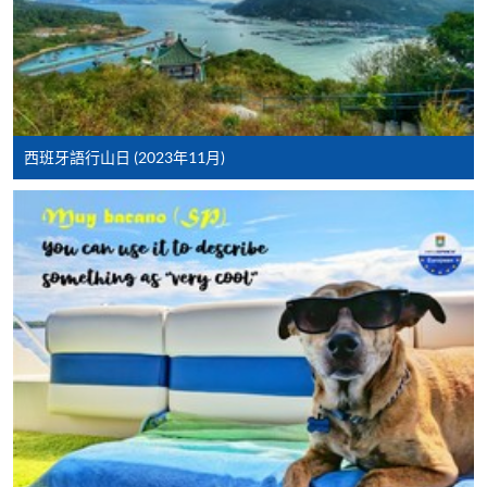
報讀同一學歷頒授課程內其他單元
個別課程為須報讀同一學歷頒授課程及其他單元或繳
交下期學費的學員，提供網上服務，如學員就讀的課
程設有此服務，課程負責人會通知學員有關程序。
網上支付可通過「繳費靈」(PPS) (不適用於手機)、
西班牙語行山日 (2023年11月)
VISA 或 Mastercard、「微信支付」(Online WeChat
Pay) 、「支付寶」(Online Alipay) 或 「轉數快」(FPS)
繳付學費。
親身報名/郵遞
報讀新課程
凡以「先到先得」為取錄方式的課程，請填妥
SF26報名表，親往
報名中心
或以郵遞方式連同學