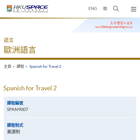
Skip
打
ENG
簡
to
彈
main
開
出
Main
content
搜
主
content
選
尋
start
單
介
語言
面
歐洲語言
主頁
課程
Spanish for Travel 2
Spanish for Travel 2
課程編號
SPAN9007
課程制式
兼讀制