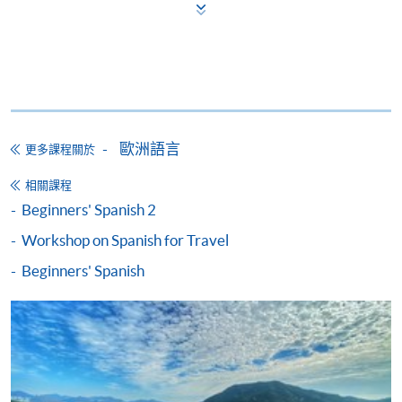
碼，請瀏覽繳費靈網址
http://www.ppshk.com
。
*信用咭網上繳費服務
- 申請人可以 VISA 或
Mastercard（包括「香港大學專業進修學院
Mastercard卡」）繳付學費。
*香港大學專業進修學院Mastercard卡
持有人如欲享用十個
歐洲語言
更多課程關於
月免息分期付款優惠，必須親臨本學院設有報名服務的教
學中心作付款安排。
相關課程
Beginners' Spanish 2
如欲了解如何於網上報讀新課程及繳費，請瀏覽網上
Workshop on Spanish for Travel
申請/報讀指南 :
Beginners' Spanish
-
短期課程
-
個別學歷頒授課程