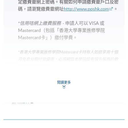
定繳費靈網上密碼。有關如何申請繳費靈戶口及密
會另發上課通知，學員須按時到指定地點上課。
碼，請瀏覽繳費靈網址
http://www.ppshk.com
。
以上時間和地點為暫定，最終安排將視乎實際情
況
。各教學中心地點請參閱：
*信用咭網上繳費服務
- 申請人可以 VISA 或
https://www.hkuspace.hku.hk/cht/learning-centre/
Mastercard（包括「香港大學專業進修學院
如透過網上報讀課程並完成付款，系統將發出「付
Mastercard卡」）繳付學費。
款確認通知」電郵。
正式收據只可於任何一個報名
中心／報名櫃檯辦理
。請妥善保存該電郵，或出示
*香港大學專業進修學院Mastercard卡
持有人如欲享用十個
與報名時相同的身分證明文件，向職員辦理。
建議
月免息分期付款優惠，必須親臨本學院設有報名服務的教
留意各報名中心的辦公時間，並預留充裕時間辦
學中心作付款安排。
理。
本課程不設課業及評核，同時不在持續進修基金資
如欲了解如何於網上報讀新課程及繳費，請瀏覽網上
閱讀更多
助範圍內。
申請/報讀指南 :
符合出席率要求的學員（一般為
70%
，個別課程可
-
短期課程
能要求更高）可於課程結束後
3
個月內獲發修讀證
明書
（請於報名時提供完整及正確的資料，包括中
-
個別學歷頒授課程
英文全名及郵寄地址）。詳情請參閱
https://hkuspace.hku.hk/cht/teaching-and-