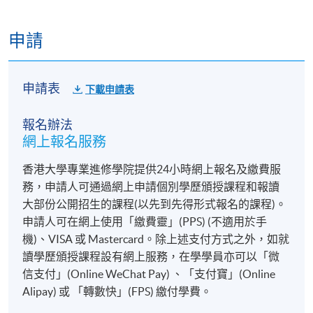
a. 心理諮商師和心理治療師: 希望學習新的非語言治療
方法，擴展專業技能的從業者。
申請
b. 社工和輔導員: 渴望提升處理複雜情緒問題能力的社
會工作者。
c. 教育工作者和藝術治療師: 對兒童心理發展感興趣，
申請表
下載申請表
希望通過創意方式幫助學生的專業人士。
d. 心理學系學生和研究生: 對深度心理學和心理治療方
報名辦法
法感興趣的學習者。
網上報名服務
e. 個人成長愛好者: 對自我探索和內在世界療癒感興趣
的人。
香港大學專業進修學院提供24小時網上報名及繳費服
務，申請人可通過網上申請個別學歷頒授課程和報讀
注意事項
大部份公開招生的課程(以先到先得形式報名的課程)。
申請人可在網上使用「繳費靈」(PPS) (不適用於手
如閣下有興趣報讀並是
香港永久居民或持有容許學
機)、VISA 或 Mastercard。除上述支付方式之外，如就
習的有效簽證
(
如不確定，請於
報名前
向校方查
讀學歷頒授課程設有網上服務，在學學員亦可以「微
詢)，請按右上角的「立即報名」。入學申請將
按
信支付」(Online WeChat Pay) 、「支付寶」(Online
照先到先得的原則辦理
，詳情請參閱：
Alipay) 或 「轉數快」(FPS) 繳付學費。
https://hkuspace.hku.hk/cht/admission/how-to-