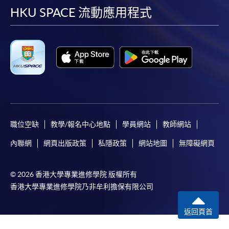
+
and Fluency 1
Listening 1
facebook
youtube
linkedin
instag
HKU SPACE 流動應用程式
Vocabulary
Pronunciation
9
+
Enhancement
and Fluency 1
1
Vocabulary
Speaking and
10
+
Enhancement
Listening 1
1
職位空缺
教學/報名中心地點
學員網站
教師網站
內聯網
網頁出版政策
私隱政策
網站地圖
無障礙網頁
持續進修基金
本課程已加入持續進修基金可獲發還款項課程名單內
© 2026 香港大學專業進修學院 版權所有
已被列入持續進修基金可發還款項的課程 (只限部分單元)
香港大學專業進修學院乃非牟利擔保有限公司
本課程若干單元已加入持續進修基金可獲發還款項課程名單
內
返回頁首
持續進修基金辦事處未有此課程之資歴架構登記紀錄*
*此課程在資歴架構成立前已可經基金發還款項