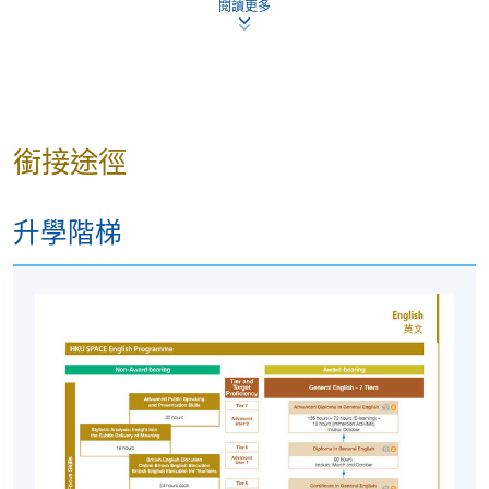
閱讀更多
* (1) 因突發情況需要，經相關部門批准，可以採取虛擬
授課的方式代替正常的面授教學。
師資隊伍
課程講師均來自我們合格且經驗豐富的英語教師小
銜接途徑
組。他們中的一些人是以英語為母語的人士；其他教
師則是具有以英語為母語同等能力的本地教師。
升學階梯
申請人須知
入學申請將按照先到先得的原則辦理。
除非對課堂細節進行變動，否則我們通常不會向成功
註冊的學員另外發出上課提示。如果您的入學申請已
被接受，您應該按照所示的時間和地點參加課程的第
一節課。
本校恕不批准退款或轉至其他班級的要求。