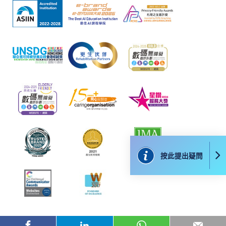
申請
申請表
下載申請表
報名辦法
郵寄/親自遞交
申請人必須填寫入學申請表 SF26。將填妥的表格連同
按此提出疑問
課程費用和證明文件親身或郵寄到任何HKU SPACE招
生中心辨理入學申請。
付款方法
1. 現金、「易辦事」（EPS）、微信支付
(WeChat Pay) 或支付寶(Alipay)