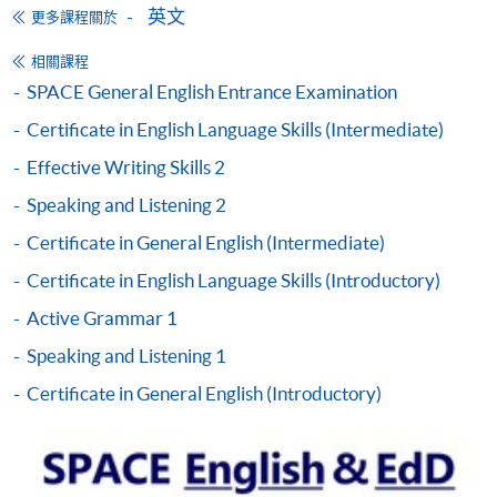
EFFECTIVE WRITING SKILLS 1 AND
英文
更多課程關於
PRONUNCIATION & FLUENCY 1 (MODULES
FROM CERTIFICATE IN ENGLISH
相關課程
LANGUAGE SKILLS (INTRODUCTORY))
SPACE General English Entrance Examination
課程編號
38Z148061
Certificate in English Language Skills (Intermediate)
學費
$7,400 (regular) or $7,100 (for early enrolment)
Effective Writing Skills 2
查詢號碼
2975-5741
Speaking and Listening 2
PRONUNCIATION & FLUENCY 1 AND
Certificate in General English (Intermediate)
SPEAKING & LISTENING 1 (MODULES FROM
CERTIFICATE IN ENGLISH LANGUAGE
Certificate in English Language Skills (Introductory)
SKILLS (INTRODUCTORY))
Active Grammar 1
課程編號
38Z148096
Speaking and Listening 1
學費
$7,400 (regular) or $7,100 (for early enrolment)
Certificate in General English (Introductory)
查詢號碼
2975-5741
PRONUNCIATION & FLUENCY 1 AND
VOCABULARY ENHANCEMENT 1
(MODULES FROM CERTIFICATE IN ENGLISH