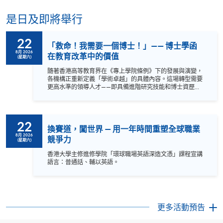
是日及即將舉行
22
「救命！我需要一個博士！」—— 博士學函
8月 2026
在教育改革中的價值
(星期六)
隨著香港高等教育界在《專上學院條例》下的發展與演變，
各機構正重新定義「學術卓越」的具體內容。這場轉型需要
更高水準的領導人才——即具備進階研究技能和博士資歷的
專業人士。 HKU SPACE 提供的教育專業博士（EdD）課
程，專為志在邁出這一戰略性跨越的有抱負教育工作者而設
計。我們的非全日制混合式課程提供了一條靈活的學習路
徑，讓您在維持現有職責的同時獲得博士學位。 歡迎參加我
22
們的講座，深入了解 EdD 課程的內容、掌握其市場價值，並
換賽道，闖世界 — 用一年時間重塑全球職業
聆聽 HKU SPACE 教育專業博士課程同學的親身分享。 a {
8月 2026
競爭力
(星期六)
text-decoration: none; color: #464feb; } tr th, tr td { border:
1px solid #e6e6e6; } tr th { background-color: #f5f5f5; } 語
香港大學主修進修學院「環球職場英語深造文憑」課程宣講
言：粵語，輔以英語。
語言：普通話、輔以英語。
更多活動預告