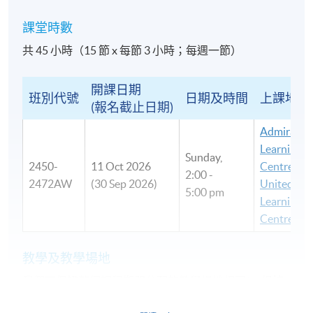
課堂時數
共 45 小時（15 節 x 每節 3 小時；每週一節）
開課日期
班別代號
日期及時間
上課地點
(報名截止日期)
Admiralty
Learning
Sunday,
2450-
11 Oct 2026
Centre /
2:00 -
2472AW
(30 Sep 2026)
United
5:00 pm
Learning
Centre
教學及教學場地
我們不保證整個課程期間分配的教學場地相同*。根據
房間供應情況，教學場地可能與廣告中的有所不同。