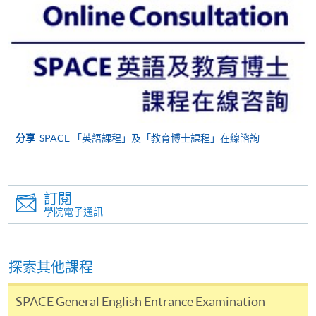
LANGUAGE SKILLS (INTRODUCTORY))
課程編號
38Z14810A
學費
$7,400 (regular) or $7,100 (for early enrolment)
查詢號碼
2975-5741
持續進修基金
分享
SPACE 「英語課程」及「教育博士課程」在線諮詢
Certificate in English Language Skills (Introductory) 證
書 課程已在持續進修基金辦事處 (OCEF) 註冊為 CEF
認可申請發還款項課程。
訂閱
學院電子通訊
如欲了解持續進修基金詳情，請到訪持續進修基金辦
事處網站：http://www.wfsfaa.gov.hk/cef/。
探索其他課程
持續進修基金申請發還款適用於符合以下條件的學
員
：
SPACE General English Entrance Examination