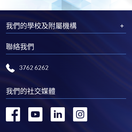
Active
Speaking and
3
+
Grammar 1
Listening 1
我們的學校及附屬機構
Vocabulary
Active
4
+
Enhancement
Grammar 1
1
聯絡我們
Effective
Pronunciation
5
+
Writing Skills 1
and Fluency 1
3762 6262
Effective
Speaking and
6
+
Writing Skills 1
Listening 1
我們的社交媒體
Vocabulary
Effective
7
+
Enhancement
轉
轉
轉
轉
Writing Skills 1
1
到
到
到
到
Pronunciation
Speaking and
8