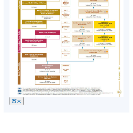
非本地申請人/非永久性香港居民
以下非本地/非永久性香港居民有資格在香港大學專業
進修學院修讀兼讀制英語語言課程，而無需辦理簽證
安排（他們在修讀兼讀制課程前無需事先獲得批
准）：
1. 持有香港學生簽證並在HKU SPACE就讀的學生；
2. 持有單程證在香港居住的人士；
3. 以受養者身分到港的人士；
4. 持有有效工作/就業簽證的人；
5. 根據資本投資者入境計畫留在香港的人士；和
6. 持有非本地畢業生移民安排 (IANG) 的人士
放大
個人申請人有責任確保其簽證有效並做出適當的簽證
安排。報名時，非本地申請者必須出示許可證和/或簽
證的原件。