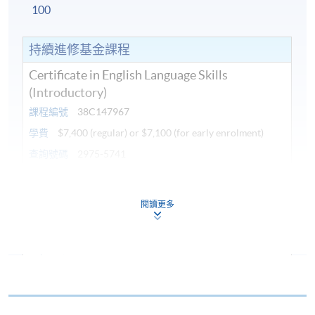
100
持續進修基金課程
Certificate in English Language Skills
(Introductory)
課程編號
38C147967
學費
$7,400 (regular) or $7,100 (for early enrolment)
查詢號碼
2975-5741
ACTIVE GRAMMAR 1 AND
PRONUNCIATION & FLUENCY 1 (MODULES
閱讀更多
FROM CERTIFICATE IN ENGLISH
LANGUAGE SKILLS (INTRODUCTORY))
課程編號
38Z148037
學費
$7,400 (regular) or $7,100 (for early enrolment)
查詢號碼
2975-5741