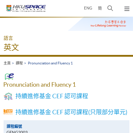
Skip
打
ENG
簡
to
彈
main
開
出
Main
content
搜
主
content
選
尋
start
單
介
語言
面
英文
主頁
課程
Pronunciation and Fluency 1
Pronunciation and Fluency 1
持續進修基金 CEF 認可課程
持續進修基金 CEF 認可課程(只限部分單元)
課程編號
GENG2003