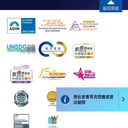
IN LOGISTICS AND TRANSPORT
返回頁首
MANAGEMENT)
課程編號
33Z148734
學費
$6,500
查詢號碼
2508-8864
已被列入持續進修基金可發還款項的課程 (只限部分單元)
本課程若干單元已加入持續進修基金可獲發還款項課程名單
內
物流及運輸管理專業文憑
本課程在資歴架構下獲得認可 (資歴架構第4級)
按此查看常見問題或提
出疑問
申請