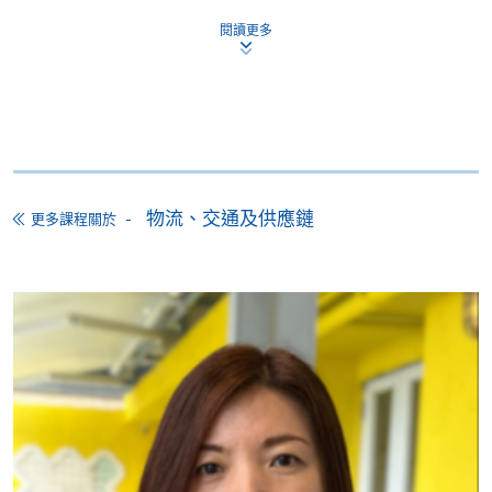
TRANSPORT AND LOGISTICS (MODULE
閱讀更多
FROM PROFESSIONAL DIPLOMA IN
LOGISTICS AND TRANSPORT
評估
MANAGEMENT)
課程編號
33Z148653
每個單元將由以下三個部分組成評估：兩次班上小測
(30%)、作業 (30%)和期末考試(40%)。
學費
$6,500
查詢號碼
2508-8864
作業形式因單元而異，例如個人論文、小組專案等。
物流、交通及供應鏈
更多課程關於
MARKETING AND SERVICE MANAGEMENT
(MODULE FROM PROFESSIONAL DIPLOMA
IN LOGISTICS AND TRANSPORT
報名代碼
2445-TP001A
MANAGEMENT)
現時接受報名
課程編號
33Z148475
學費
$6,500
日期 / 時間
查詢號碼
2508-8864
MANAGEMENT AND DECISION MAKING
逢周一至周五，7:00pm - 10:00pm (optional)
(MODULE FROM PROFESSIONAL DIPLOMA