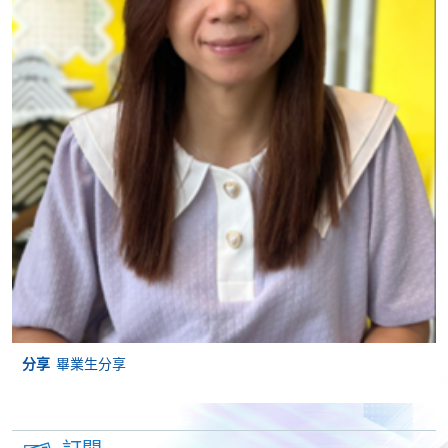
IN LOGISTICS AND TRANSPORT
修業期
MANAGEMENT)
每單元45小時
課程編號
33Z148483
15 節
學費
$6,500
每節3小時
查詢號碼
2508-8864
TRANSPORT POLICY AND PLANNING
(MODULE FROM PROFESSIONAL DIPLOMA
IN LOGISTICS AND TRANSPORT
MANAGEMENT)
課程編號
33Z148696
學費
$6,500
查詢號碼
2508-8864
TRANSPORT SYSTEMS AND MANAGEMENT
分享
畢業生分享
(MODULE FROM PROFESSIONAL DIPLOMA
IN LOGISTICS AND TRANSPORT
MANAGEMENT)