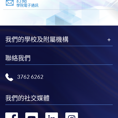
訂閱
課程編號
33Z14870A
學院電子通訊
學費
$6,500
查詢號碼
2508-8864
SUSTAINABLE TRANSPORTATION
(MODULE FROM PROFESSIONAL DIPLOMA
我們的學校及附屬機構
IN LOGISTICS AND TRANSPORT
MANAGEMENT)
課程編號
33Z148718
聯絡我們
學費
$6,500
查詢號碼
2508-8864
3762 6262
WAREHOUSING AND MATERIALS
HANDLING (MODULE FROM
PROFESSIONAL DIPLOMA IN LOGISTICS
AND TRANSPORT MANAGEMENT)
我們的社交媒體
課程編號
33Z148688
學費
$6,500