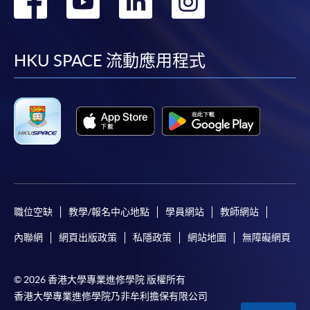
轉
轉
轉
轉
查詢號碼
2508-8864
到
到
到
到
GLOBAL SUPPLY CHAIN MANAGEMENT
(MODULE FROM PROFESSIONAL DIPLOMA
facebook
youtube
linkedin
instag
HKU SPACE 流動應用程式
IN LOGISTICS AND TRANSPORT
MANAGEMENT)
課程編號
33Z148661
學費
$6,500
查詢號碼
2508-8864
LOGISTICS MANAGEMENT (MODULE FROM
PROFESSIONAL DIPLOMA IN LOGISTICS
AND TRANSPORT MANAGEMENT)
職位空缺
教學/報名中心地點
學員網站
教師網站
課程編號
33Z14867A
內聯網
網頁出版政策
私隱政策
網站地圖
無障礙網頁
學費
$6,500
查詢號碼
2508-8864
© 2026 香港大學專業進修學院 版權所有
LAW OF BUSINESS AND CARRIAGE
香港大學專業進修學院乃非牟利擔保有限公司
(MODULE FROM PROFESSIONAL DIPLOMA