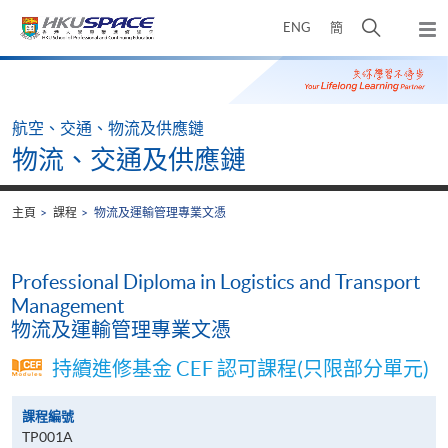
Skip
打
ENG
簡
to
彈
main
開
出
Main
content
搜
主
content
選
尋
start
單
介
航空、交通、物流及供應鏈
面
物流、交通及供應鏈
主頁
課程
物流及運輸管理專業文憑
Professional Diploma in Logistics and Transport
Management
物流及運輸管理專業文憑
持續進修基金 CEF 認可課程(只限部分單元)
課程編號
TP001A