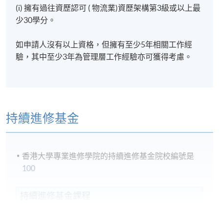
(i) 擁有過往資歷認可 ( 物流業)資歷架構第3級或以上最
少30學分。
Management and Decision Making
如申請人沒有以上資格，但擁有至少5年相關工作經
驗，其中至少3年為管理層工作經驗亦可獲得考慮。
持續進修基金
香港大學專業進修學院的持續進修基金院校編號是
100
持續進修基金課程
BUSINESS ENVIRONMENT FOR