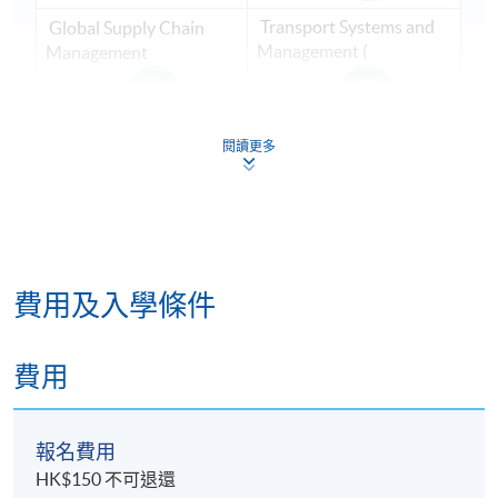
Transport Systems and
Global Supply Chain
Management (
Management
閱讀更多
Sustainable
Logistics Management
Transportation
費用及入學條件
費用
報名費用
HK$150 不可退還
Transport Policy and
Warehousing and