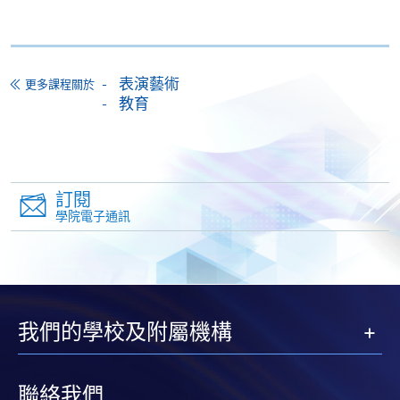
申請者需參加基本音樂理論測試，內容包括粵曲的調
式、丁板、板腔內式、工尺譜等基礎知識。
表演藝術
更多課程關於
測試將涵蓋粵曲特有的音樂元素，如板腔體、曲牌體
教育
等。
訂閱
學院電子通訊
持續進修基金
香港大學專業進修學院的持續進修基金院校編號是
100
我們的學校及附屬機構
持續進修基金課程
聯絡我們