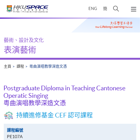
Skip
打
ENG
簡
to
彈
main
開
出
Main
content
搜
主
content
選
尋
start
單
介
藝術、設計及文化
面
表演藝術
主頁
課程
粵曲演唱教學深造文憑
Postgraduate Diploma in Teaching Cantonese
Operatic Singing
粵曲演唱教學深造文憑
持續進修基金 CEF 認可課程
課程編號
PE107A