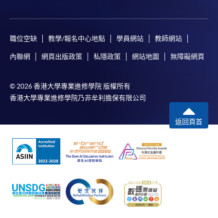
網上報名
立即報名
職位空缺
教學/報名中心地點
學員網站
教師網站
申請表
下載申請表
內聯網
網頁出版政策
私隱政策
網站地圖
無障礙網頁
報名辦法
© 2026 香港大學專業進修學院 版權所有
網上報名服務
香港大學專業進修學院乃非牟利擔保有限公司
香港大學專業進修學院提供24小時網上報名及繳費服
務，申請人可通過網上申請個別學歷頒授課程和報讀
返回頁首
大部份公開招生的課程(以先到先得形式報名的課程)。
申請人可在網上使用「繳費靈」(PPS) (不適用於手
機)、VISA 或 Mastercard。除上述支付方式之外，如就
讀學歷頒授課程設有網上服務，在學學員亦可以「微
信支付」(Online WeChat Pay) 、「支付寶」(Online
Alipay) 或 「轉數快」(FPS) 繳付學費。