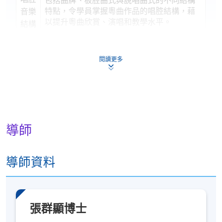
特點，令學員掌握粵曲作品的唱腔結構，藉
音樂
以提升粵曲欣賞、演唱和教學水平。
結構
探
討
閱讀更多
粵曲
教學
本單元旨在通過講授粵曲教學法，包括教學
法的
技巧、興趣引發及因材施教等各方面，令學
員掌握粵曲教學的主要理論和實踐方法，藉
理論
以提升粵曲導師的素質和教學水平。
和實
導師
踐
粵曲
演唱
導師資料
本單元旨在讓學員在掌握粵曲教學的主要理
技巧
論和實踐方法的基礎下，如何具體應用在教
授粵曲演唱技巧，處理不同的學生群。
與教
學
張群顯博士