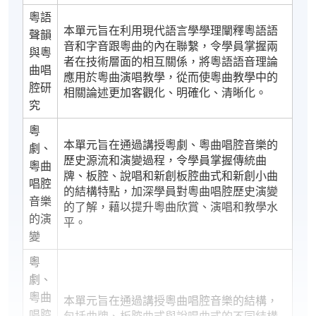
粵語
本單元旨在利用現代語言學學理闡釋粵語語
聲韻
音和字音跟粵曲的內在聯繫，令學員掌握兩
與粵
者在技術層面的相互關係，將粵語語音理論
曲唱
應用於粵曲演唱教學，從而使粵曲教學中的
腔研
相關論述更加客觀化、明確化、清晰化。
究
粵
本單元旨在通過講授粵劇、粵曲唱腔音樂的
劇、
歷史源流和演變過程，令學員掌握傳統曲
粵曲
牌、板腔、說唱和新創板腔曲式和新創小曲
唱腔
的結構特點，加深學員對粵曲唱腔歷史演變
音樂
的了解，藉以提升粵曲欣賞、演唱和教學水
的演
平。
變
粵
劇、
粵曲
本單元旨在通過講授粵曲唱腔音樂的結構，
唱腔
包括曲牌、板腔曲式與說唱曲式的不同結構