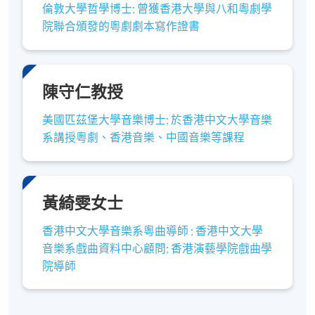
倫敦大學哲學博士; 曾獲香港大學與八和粵劇學
學銜
及評核
：
院聯合頒發的粵劇劇本寫作證書
學員必須於下列評核方法中成績合格，方可按香港大
學體制，經香港大學專業進修學院獲准頒授 「粵曲演
唱教學深造文憑」 ：
陳守仁教授
1. 每單元出席率70%或以上
美國匹茲堡大學音樂博士; 於香港中文大學音樂
系講授粵劇、香港音樂、中國音樂等課程
2. 課堂參與及討論
3. 堂上報告
黃綺雯女士
4. 研習報告/作業
香港中文大學音樂系粵曲導師 ; 香港中文大學
音樂系戲曲資料中心顧問; 香港演藝學院戲曲學
5. 測驗
院導師
報名代碼
2445-PE107A