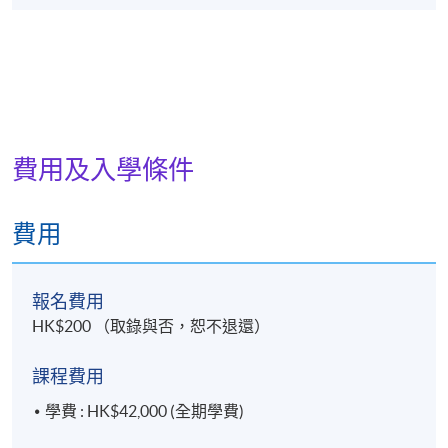
現時接受報名
日期 / 時間
逢周二，7:00pm - 10:00pm
費用及入學條件
修業期
75 講
費用
地點
港島東分校
報名費用
HK$200 （取錄與否，恕不退還）
課程費用
學費 : HK$42,000 (全期學費)