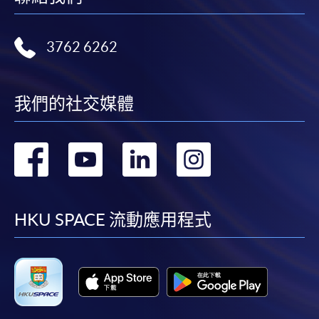
Postgraduate Diploma in Teaching Cantonese
Operatic Singing
粵曲演唱教學深造文憑
3762 6262
課程編號
32G163677
學費
$42,000
我們的社交媒體
查詢號碼
3762-0054
持續進修基金
轉
轉
轉
轉
本課程已加入持續進修基金可獲發還款項課程名單內
粵曲演唱教學深造文憑
到
到
到
到
本課程在資歴架構下獲得認可 (資歴架構第6級)
facebook
youtube
linkedin
instag
HKU SPACE 流動應用程式
申請