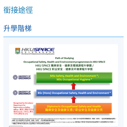
銜接途徑
升學階梯