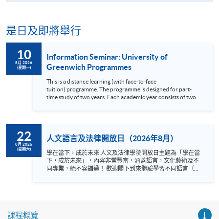
是日及即將舉行
10
Information Seminar: University of
8月 2026
Greenwich Programmes
(星期一)
This is a distance learning (with face-to-face
tuition) programme. The programme is designed for part-
time study of two years. Each academic year consists of two
semesters. Each semester will be followed by assessment
period for taking any examination relating to the course(s)
taken in the previous study period. The medium of
instruction is English. All assessments are also in English. The
22
minimum duration of the programme is 24 months and the
人文語言及法律開放日（2026年8月）
maximum duration is 36 months.
8月 2026
(星期六)
學在當下，成於未來 人文及法律學院開放日主題為「學在當
下，成於未來」，內容非常豐富，涵蓋語言，文化藝術及不
同專業，絕不容錯過！ 歡迎閣下到來體驗學習不同語言（包
括英、法、德、西班牙、阿拉伯、日、韓和泰語）的樂趣，
參與相關講座。不同行業的專業人士亦會出席分享他們的專
業知識和經驗，對有志成為律師、建築師、物業管理從業員
的你，絕對是機會難逢。若你想瞭解心理學及相關的日常應
用，我們的講座更是首選之列。 開放日一共設有35個工作
課程概覽
坊、體驗課堂和豐富資訊講座。萬勿錯過是次活動，記得把