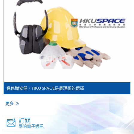
Pay) 、「支付寶」(Online Alipay) 或 「轉數快」(FPS)
繳付學費。
親身報名/郵遞
報讀新課程
凡以「先到先得」為取錄方式的課程，請填妥
SF26報名表，親往
報名中心
或以郵遞方式連同學
費以及所需證明文件呈交。
進修職安健，HKU SPACE是最理想的選擇
[
下載報名表SF26
]
更多
申請學歷頒授及專業課程可能需要其他資料，報名
訂閱
表可向報名中心或有關課程負責人索取。填妥申請
學院電子通訊
表格後，請連同報名費/學費以及所需證明文件親