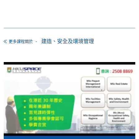
某些課程須甄選入學，並要求申請人上載課程網頁
中指定所須文件(如學歷證明)。系統只支援doc,
docx, jpg 和pdf格式之附件。
繳交所需費用
建造、安全及環境管理
更多課程關於
申請人可使用以下方式繳交報名費或課程費用:
繳費靈網上服務
- 申請人須先開立繳費靈戶口及設
定繳費靈網上密碼。有關如何申請繳費靈戶口及密
碼，請瀏覽繳費靈網址
http://www.ppshk.com
。
*信用咭網上繳費服務
- 申請人可以 VISA 或
Mastercard（包括「香港大學專業進修學院
Mastercard卡」）繳付學費。
*香港大學專業進修學院Mastercard卡
持有人如欲享用十個