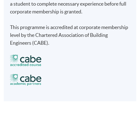
根據《非本地高等及專業教育（規管）條例》，本課
a student to complete necessary experience before full
程屬獲豁免課程。個別僱主可酌情決定是否承認本課
corporate membership is granted.
程可令學員獲取的任何資格。
This programme is accredited at corporate membership
level by the Chartered Association of Building
Engineers (CABE).