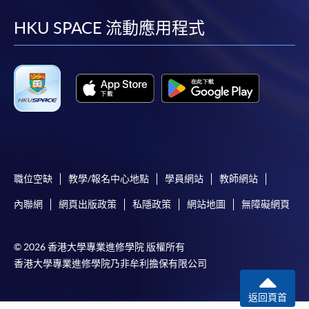
到
到
到
到
選用網上報名服務必須在已接駁互聯網及支援
facebook
youtube
linkedin
instag
HKU SPACE 流動應用程式
JavaScript程式瀏覽器的電腦上進行。建議選用
Google Chrome瀏覽器。
申請人不應閒置申請超過10分鐘。否則，申請人
必須重新開始整個申請程序。
網上報名只支援「提早報讀優惠」。如需享用其他
報讀優惠，請親臨學院的報名中心報名。
在網上報名過程中，由於提交課程申請和付款在系
統處理上為兩個不同的程序，成功付款並不保證成
職位空缺
教學/報名中心地點
學員網站
教師網站
功被獲取錄。任何不成功的申請，課程組職員將儘
快與 閣下聯絡。
內聯網
網頁出版政策
私隱政策
網站地圖
無障礙網頁
申請人應注意，不論親身或網上報讀，相同的課
程/科目只可提交一次申請。
© 2026 香港大學專業進修學院 版權所有
在網上報名過程中，付款成功後，網頁將顯示付款
香港大學專業進修學院乃非牟利擔保有限公司
確認。另外，確認電子郵件亦會發送到 閣下的電
子郵件帳戶。請保留確定回條作日後查詢用途。
返回頁首