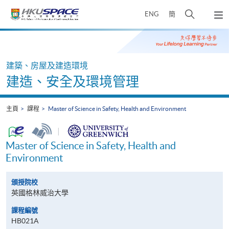
Skip
打
ENG
簡
to
彈
main
開
出
Main
content
搜
主
content
選
尋
start
單
介
建築、房屋及建造環境
面
建造、安全及環境管理
主頁
課程
Master of Science in Safety, Health and Environment
|
Master of Science in Safety, Health and
Environment
頒授院校
英國格林威治大學
課程編號
HB021A