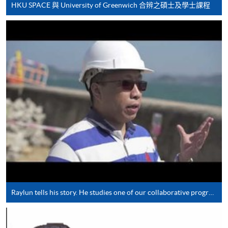
月免息分期付款優惠，必須親臨本學院設有報名服務的教
HKU SPACE 與 University of Greenwich 合辨之碩士及學士課程
學中心作付款安排。
如欲了解如何於網上報讀新課程及繳費，請瀏覽網上
申請/報讀指南 :
-
短期課程
-
個別學歷頒授課程
報讀同一學歷頒授課程內其他單元
個別課程為須報讀同一學歷頒授課程及其他單元或繳
交下期學費的學員，提供網上服務，如學員就讀的課
程設有此服務，課程負責人會通知學員有關程序。
Raylun tells his story. He studies one of our collaborative programmes with the University of Greenwich.
網上支付可通過「繳費靈」(PPS) (不適用於手機)、
VISA 或 Mastercard、「微信支付」(Online WeChat