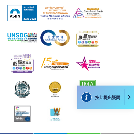
除特殊情況(例如課程因報名人數不足而被取消)及
法例規定外，一切已繳費用，概不退還。
如須甄選入學，則正式收據並不可作為 閣下已獲
取錄的證明。學院將在截止報名日期後儘快通知申
請者是否獲取錄。落選的申請人將獲退還已繳交的
學費。
免責聲明
本學院為學院開設的其中一些課程提供在線服務的平台。雖然
本學院會力求在有關網頁上刊載的資訊正確和合時，但本學院
按此提出疑問
卻不能為這些資訊作出任何明確或隱含的保證。本學院尤其不
會保證下列各項：資訊並無侵犯版權，資訊可安全使用、資訊
準確、資訊適合任何目的、資訊不含電腦病毒等。
本學院（包括其僱員及附屬機構）對你在網上付款而由下列原