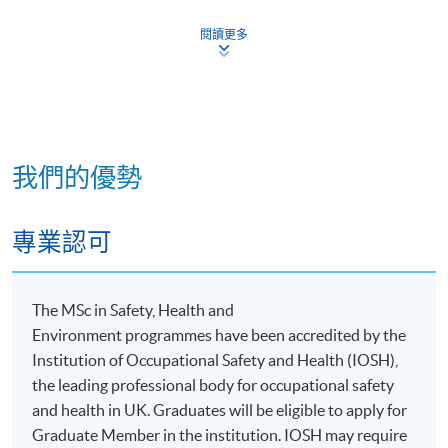
閱讀更多
每個單元包括兩系列的授課，通常在學期內的兩到三
個指定學習週末進行。第一個學習週末的授課由格林
威治大學的講師進行，其他學習週末的授課由本地導
師進行。
1. 評核方式為作業和論文。
我們的優勢
2. 最長註冊期限是6年。
專業認可
報名代碼
2445-HB021A
The MSc in Safety, Health and
現時接受報名
Environment programmes have been accredited by the
Institution of Occupational Safety and Health (IOSH),
the leading professional body for occupational safety
and health in UK. Graduates will be eligible to apply for
非本地高等及專業教育(規管)條例
Graduate Member in the institution. IOSH may require