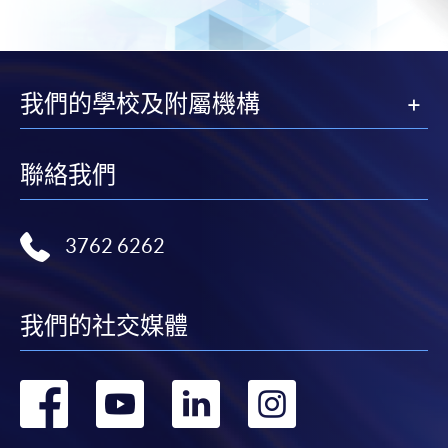
往報名中心或以郵遞方式遞交。
報讀同一學歷頒授課程內其他單元
我們的學校及附屬機構
​學院為學歷頒授課程特設「註冊及學費通知」，適
聯絡我們
用於一般學歷頒授課程。
課程負責人會為學員送上「註冊及學費通知」
3762 6262
(「通知」)，請填妥有關「通知」，並親往報名中
心或以郵遞方式，遞交「通知」及繳交所需費用。
我們的社交媒體
有關繳費詳情，請參閱
付款方法
。如對報名程序有任
何疑問，請詳閱個別課程資料，或聯絡有關課程負責
人或報名中心。
轉
轉
轉
轉
課程/科目報名注意事項: