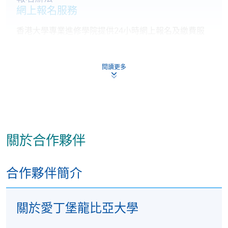
網上報名服務
本單元不包含特定主題內容，因此不會正式傳授任何
教材。您所選擇的個性化且獨特的專案主題，可讓您
香港大學專業進修學院提供24小時網上報名及繳費服
運用「經理人技能」單元中所介紹的方法與技巧，獨
務，申請人可通過網上申請個別學歷頒授課程和報讀
立研究並獲取與專案相關的詳細知識。本課程著重於
大部份公開招生的課程(以先到先得形式報名的課程)。
個人發展，並展示與研究生課程相稱的關鍵研究技
閱讀更多
申請人可在網上使用「繳費靈」(PPS) (不適用於手
能。雖然您會接受監督，但監督人的角色主要是促進
機)、VISA 或 Mastercard。除上述支付方式之外，如就
和指導，而您則要主動吸收和分析相關文獻，從而設
讀學歷頒授課程設有網上服務，在學學員亦可以「微
計和執行適當的研究。製作專案、批判性地思考所進
信支付」(Online WeChat Pay) 、「支付寶」(Online
行的研究並提出有力且以證據為基礎的論點，是本單
Alipay) 或 「轉數快」(FPS) 繳付學費。
元的最終目標。雖然專案是特定學科的專案，但專案
關於合作夥伴
中使用的技能可以轉移，並與您目前或未來組織中可
能遇到的各種情況相關。您可以在 VLE 上找到許多範
報讀新課程
例以提供支援，MBA 專案手冊中也提供了撰寫專案的
合作夥伴簡介
指引。
填寫網上報名表格
申請人可按該課程網頁的右上角的
關於愛丁堡龍比亞大學
圖示進入網上服務網頁，然
分支單元
後按照指示填妥網上報名表格。