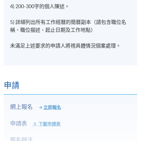
的關係；團隊領導；真實和可持續領導。
4) 200-300字的個人陳述。
5) 用於商業決策的資料分析
5) 詳細列出所有工作經曆的簡曆副本（請包含職位名
稱、職位描述、起止日期及工作地點）
資料素養和批判性評估資訊的能力是負責任的企業管
未滿足上述要求的申請人將視具體情況個案處理。
理的關鍵技能。資料分析是一個過程，包括提出研究
問題，以及獲取和分析有助於回答該問題所需的資
料。在本單元中，您將學習如何實際提出商業研究問
題，並取得和分析資料以回答該問題。您將學習商業
資料和資訊的主要來源，以及如何透過調查設計，為
申請
特定專案目的建立資料。您將學習研究人員必須採取
的實務步驟，以便從資料中建立有用的商業資訊，以
及如何以易於理解的方式將這些資訊視覺化。您將掌
網上報名
立即報名
握獲取、探索和分析定量及定性資料所需的工具、方
法和技能。
申請表
下載申請表
6) MBA專案
報名辦法