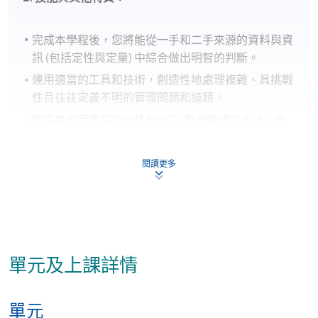
完成本學程後，您將能從一手和二手來源的資料與資
訊 (包括定性與定量) 中綜合做出明智的判斷。
運用適當的工具和技術，創造性地處理複雜、具挑戰
性且往往定義不明的管理問題和議題。
選擇並應用適當的定性與/或定量管理研究方法，收
集特定議題或問題相關的原始資料，以協助管理決
策。
閱讀更多
根據已建立的管理知識與實務，結合學術研究與工作
相關經驗，持續批判性地分析您的決策。
有效地與同儕、學術專家及實務經理溝通。
透過虛擬學習環境(VLE)與同儕有效合作，管理處理
對各產業領域具有策略重要性的問題，並提出解決方
單元及上課詳情
案。
自主選擇、設計並執行個人、以問題為基礎且有時間
單元
限制的管理研究作業。