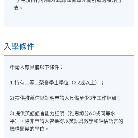
本單元涵蓋經濟決策所需的最基本分析工具，例如：
支。
經濟體系、利潤與效用最大化、需求彈性、市場均
衡、市場結構、宏觀經濟目標、政府政策（貨幣、財
政與貿易政策）工具及其對企業的影響等概念。企業
一開始也需要股東和貸款人提供資金，之後需要利潤
和正現金流來進行投資。企業在與其他企業競爭資金
入學條件
時，就如同在競爭勞動力和市場佔有率一樣。在本課
程中，您將學習評估各種資金來源對企業的利弊。您
也將學習管理者如何報告企業的財務事務和財務狀
申請人應具備以下條件：
況，以及如何分析財務報告以評估企業績效。
1. 持有二等二榮譽學士學位（2.2或以上）；
4) 領導戰略決策
2) 提供推薦信以証明申請人具備至少3年工作經驗；
該單元將涵蓋以下內容；組織戰略和戰略領導；決定
3) 提供英語語言能力証明（雅思總分6.0或同等水
戰略方向：使命願景和價值觀；實踐中的戰略決策；
平），除非申請人曾獲得以英語爲教學和評估語言的
創新背景下的戰略決策；戰略領導的當前趨勢；創造
機構頒髮的學位。
系統性創新；轉型領導方法和情商；領導者與追隨者