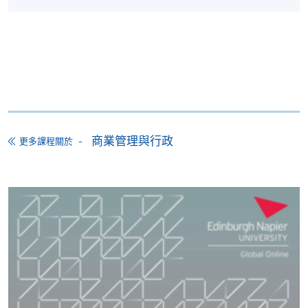
*香港大學專業進修學院Mastercard卡
持有人如欲享用十個
義、轉化為行動，以及製定和實施有利於員工、患者
月免息分期付款優惠，必須親臨本學院設有報名服務的教
和公眾的政策，這些政策具有回應性、靈活性和以患
學中心作付款安排。
者為中心。我們將探討醫療保健的經濟學，並檢視勞
動力政策，因為它們會影響醫療保健政策和策略的整
如欲了解如何於網上報讀新課程及繳費，請瀏覽網上
體實施。公共衛生方面將重點放在如何鼓勵公眾保持
申請/報讀指南 :
健康並選擇有助於改善國民健康的生活方式。所有這
些都將以公眾參與護理過程各個層面的需要為基礎，
-
短期課程
並將強調強有力的公眾參與在策略層面的影響。
商業管理與行政
更多課程關於
-
個別學歷頒授課程
評核
報讀同一學歷頒授課程內其他單元
個別課程為須報讀同一學歷頒授課程及其他單元或繳
本課程的所有課業均以英語進行。每個單元的評核模
交下期學費的學員，提供網上服務，如學員就讀的課
式因單元而異，但一般會以 100% 的連續評核為基礎，
程設有此服務，課程負責人會通知學員有關程序。
不設考試。在整個課程中，學生將通過以下方式進行
評估：
網上支付可通過「繳費靈」(PPS) (不適用於手機)、