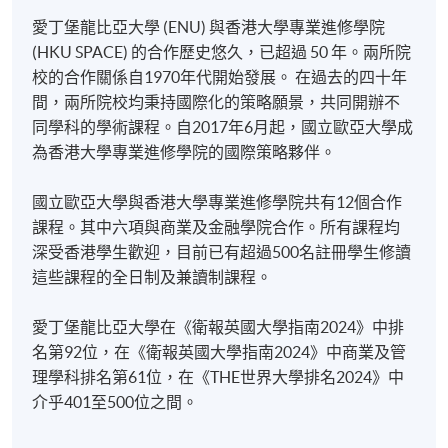
愛丁堡龍比亞大學 (ENU) 與香港大學專業進修學院
某些課程須甄選入學，並要求申請人上載課程網頁
(HKU SPACE) 的合作歷史悠久，已超過 50 年。兩所院
中指定所須文件(如學歷證明)。系統只支援doc,
校的合作關係自1970年代開始發展。 在過去的四十年
1) 醫療保健的管治與問責
docx, jpg 和pdf格式之附件。
間，兩所院校均秉持國際化的策略願景，共同開辦不
本單元從策略層面匯集了醫療保健環境中的治理原則
同學科的學術課程。自2017年6月起，國立歐亞大學成
繳交所需費用
和實踐。它特別關注臨床治理，促進對專業和其他醫
為香港大學專業進修學院的國際策略夥伴。
療保健人員的責任框架的理解。重點將放在政策和治
申請人可使用以下方式繳交報名費或課程費用:
理模式、風險管理和安全、法律和道德問題、實證實
國立歐亞大學與香港大學專業進修學院共有12個合作
踐、品質和指標以及組織文化和團隊合作等關鍵領
課程。其中六項與商業及金融學院合作。所有課程均
繳費靈網上服務
- 申請人須先開立繳費靈戶口及設
域。這將有助於在專業和組織層面上了解臨床治理實
深受香港學生歡迎，目前已有超過500名註冊學生修讀
定繳費靈網上密碼。有關如何申請繳費靈戶口及密
踐中的動態，在充滿挑戰的環境中要求在更富有同情
這些課程的全日制及兼讀制課程。
碼，請瀏覽繳費靈網址
http://www.ppshk.com
。
心的環境中始終如一地提供更高品質的護理。
愛丁堡龍比亞大學在《衛報英國大學指南2024》中排
*信用咭網上繳費服務
- 申請人可以 VISA 或
名第92位，在《衛報英國大學指南2024》中商業及管
2) 健康政策與公眾參與
Mastercard（包括「香港大學專業進修學院
理學科排名第61位，在《THE世界大學排名2024》中
Mastercard卡」）繳付學費。
介乎401至500位之間。
本單元概述了衛生政策、公共衛生問題和公眾參與的
主要面向。在衛生政策方面，它將探索政治願景的定