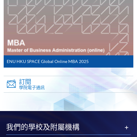
VISA 或 Mastercard、「微信支付」(Online WeChat
報告/論文/個案研究
Pay) 、「支付寶」(Online Alipay) 或 「轉數快」(FPS)
繳付學費。
Unite 期末進度測試
資料分析報告 (商業決策資料分析單元)
MBA 專案
親身報名/郵遞
就 MBA 專案而言，學生需提交一份 15,000 字的管理
報告，不包括參考目錄與參考書目。
ENU HKU SPACE Global Online MBA 2025
報讀新課程
訂閱
凡以「先到先得」為取錄方式的課程，請填妥
學院電子通訊
畢業證書
SF26報名表，親往
報名中心
或以郵遞方式連同學
費以及所需證明文件呈交。
成功完成並通過全部 8 個單元，共 180 個學分後，學
[
下載報名表SF26
]
生將視其選擇的進修途徑，獲得由愛丁堡龍比亞大學
頒發的下列畢業證書之一：工商管理碩士 (健康管理)
我們的學校及附屬機構
申請學歷頒授及專業課程可能需要其他資料，報名
表可向報名中心或有關課程負責人索取。填妥申請