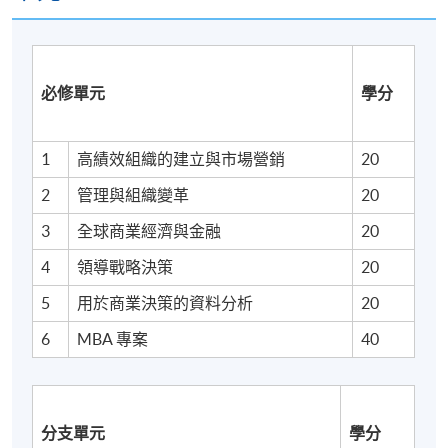
透過使用 VLE 及相關軟體，建立資訊與通訊科技的專
業知識。
必修單元
學分
1
高績效組織的建立與市場營銷
20
詳情
2
管理與組織變革
20
3
全球商業經濟與金融
20
概覽
4
領導戰略決策
20
5
用於商業決策的資料分析
20
本課程定於香港資歷架構 (HKQF) 第 6 級 (指示性)。課
程包括 7 個單元，每個單元 20 學分，以及 1 個單元 40
6
MBA 專案
40
學分，合共 180 學分。
分支單元
學分