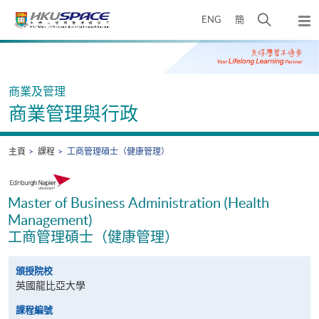
Skip
打
ENG
簡
to
彈
main
開
出
Main
content
搜
主
content
選
尋
start
單
介
商業及管理
面
商業管理與行政
主頁
課程
工商管理碩士（健康管理）
Master of Business Administration (Health
Management)
工商管理碩士（健康管理）
頒授院校
英國龍比亞大學
課程編號