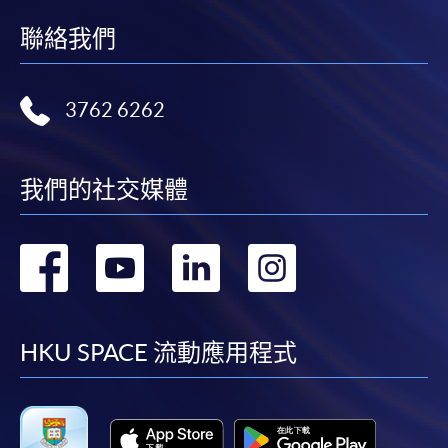
因學業成績不合格或自願退學而退出課程的學生，若
表格後，請連同報名費/學費以及所需證明文件親
完成單元 1 至 4 的 60 個學分，將獲頒工商管理證書；
聯絡我們
往報名中心或以郵遞方式遞交。
若完成單元 1 至 4 加上 2 個專業單元的 120 個學分，將
獲頒工商管理文憑。這些中級獎項的授予是基於愛丁
堡龍比亞大學的酌情權和政策。
3762 6262
報讀同一學歷頒授課程內其他單元
​學院為學歷頒授課程特設「註冊及學費通知」，適
我們的社交媒體
地點
用於一般學歷頒授課程。
轉
轉
轉
轉
課程負責人會為學員送上「註冊及學費通知」
100%線上授課，每週提供現場學術支援。
(「通知」)，請填妥有關「通知」，並親往報名中
到
到
到
到
心或以郵遞方式，遞交「通知」及繳交所需費用。
facebook
youtube
linkedin
instag
常見問題
HKU SPACE 流動應用程式
有關繳費詳情，請參閱
付款方法
。如對報名程序有任
何疑問，請詳閱個別課程資料，或聯絡有關課程負責
1.
愛丁堡龍比亞大學排名如何？
人或報名中心。
愛丁堡龍比亞大學在《2024 年衛報英國大學指