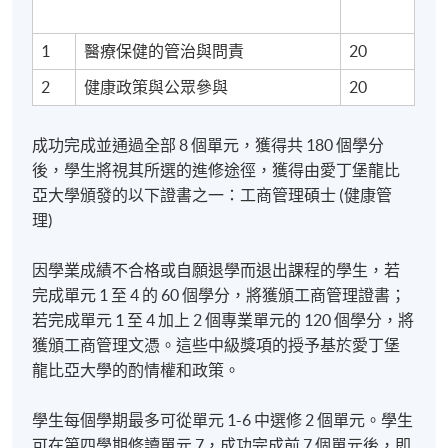
課程修業期及教學模式
1
醫療保健的管治與問責
20
完成工商管理碩士（健康管理）課程所需時間最短為
2
健康政策與公眾參與
20
21 個月，最長為 33 個月。
成功完成並通過全部 8 個單元，獲得共 180 個學分
課程以兼讀模式授課。採用成果導向的學習方式。依
後，學生將視其所選的進修途徑，獲得由愛丁堡龍比
據不同的學習路徑，會結合個人作業、案例研究作
亞大學頒發的以下證書之一：工商管理碩士 (健康管
業、測驗和專案，以達到個別單元的學習成果和課程
理)
學習成果的要求。
因學業成績不合格或自願退學而退出課程的學生，若
學生每個學期最多可從單元 1 至 6 中選修兩個單元。學
完成單元 1 至 4 的 60 個學分，將獲頒工商管理證書；
生可在第四學期修讀單元 7，成功完成前 7 個單元後，
若完成單元 1 至 4 加上 2 個專業單元的 120 個學分，將
便可進入 MBA 專案。(MBA 專案可在一個或兩個學期
獲頒工商管理文憑。這些中級獎項的授予基於愛丁堡
內完成）。根據學生的學習進度，完成全部 8 個單元通
龍比亞大學的酌情權和政策。
常需要 21-33 個月。
學生每個學期最多可從單元 1-6 中選修 2 個單元。學生
可在第四學期修讀單元 7，成功完成前 7 個單元後，即