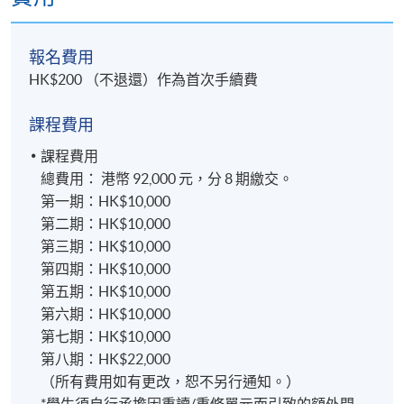
本單元所涵蓋的材料與兩大研究領域有關：檢視組織
報名費用
行為，包括態度、認知、動機、群體、團隊和領導能
HK$200 （不退還）作為首次手續費
力；以及瞭解管理流程，並發展在人員和流程管理方
面的重要技能 - 例如企業社會責任。變革管理日益重
課程費用
要，因此您將透過檢視漸進式變革與轉型變革，以及
權力、政治與衝突的重要性來研究此主題。本單元著
課程費用
重於人在工作環境中的行為，強調了解人在變革管理
總費用： 港幣 92,000 元，分 8 期繳交。
過程中的擔任的角色和重要性。在快速發展的商業環
第一期：HK$10,000
境中，您將瞭解工作組織的動態，特別是組織文化的
第二期：HK$10,000
重要性。反過來說，這也會培養您規劃和推行可持續
第三期：HK$10,000
的全系統變革方案的能力。
第四期：HK$10,000
第五期：HK$10,000
3) 全球商業經濟與金融
第六期：HK$10,000
第七期：HK$10,000
第八期：HK$22,000
現今大多企業都需要在各種經濟環境中運作，其領導
（所有費用如有更改，恕不另行通知。）
者必須在考慮特定市場資訊的情況下做出經濟決策。
*學生須自行承擔因重讀/重修單元而引致的額外開