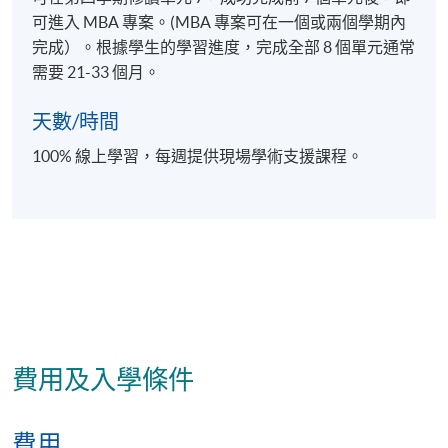
核心單元
可進入 MBA 專案。(MBA 專案可在一個或兩個學期內
完成）。根據學生的學習進度，完成全部 8 個單元通常
需要 21-33 個月。
1) 高績效組織的建立與市場營銷
天數/時間
本單元介紹多種可用於衡量組織成功與否的工具 - 著重
100% 線上學習，每週提供現場學術支援課程。
於營運、供應鏈和行銷策略。將使用多種模型和框
架。Kaplan 和 Norton 的 Balanced Scorecard 提供了一
套快速而全面的業務衡量方法。此外，也會使用歐洲
品質管理基金會 (EFQM) 的卓越模型。這些都是用來整
理反映企業策略地位的重要元素。利用理論概念和模
組，探索在競爭環境中制定行銷策略。了解宏觀環境
及其對行銷策略的影響，並著重於建立和維護與顧客
的關係、管理真正的品牌、在全球行銷中做出策略決
費用及入學條件
定，以及持續行銷和新興問題。
2) 管理與組織變革
費用