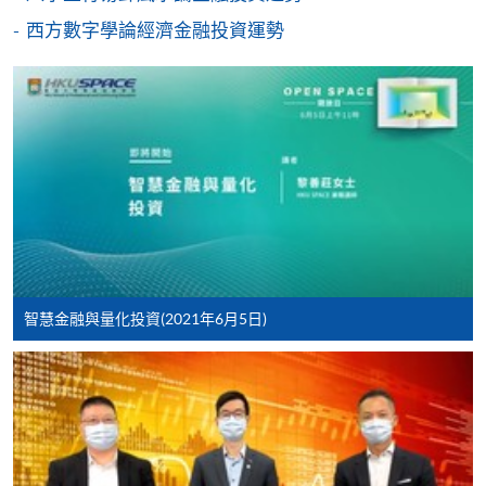
親身報名/郵遞
西方數字學論經濟金融投資運勢
報讀新課程
凡以「先到先得」為取錄方式的課程，請填妥
SF26報名表，親往
報名中心
或以郵遞方式連同學
費以及所需證明文件呈交。
[
下載報名表SF26
]
申請學歷頒授及專業課程可能需要其他資料，報名
智慧金融與量化投資(2021年6月5日)
表可向報名中心或有關課程負責人索取。填妥申請
表格後，請連同報名費/學費以及所需證明文件親
往報名中心或以郵遞方式遞交。
報讀同一學歷頒授課程內其他單元