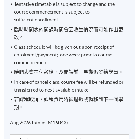
Tentative timetable is subject to change and the
李小姐在銀行及培訓方面擁有超過20年工作經驗，特
course commencement is subject to
別專長於財務策劃, 銷售服務及保險培訓。李小姐曾設
sufficient enrollment
計多個有關財務策劃及保險課程給不同崗位，包括客
戶經理，財務策劃經理，保險銷售經理等等。而其設
臨時時間表的開課時間會因收生情況而可能作出更
計課程更於2010年榮獲HKMA授予Trainer of the Year
改。
and Distinguished Trainer 獎項。
Class schedule will be given out upon receipt of
enrolment/payment; one week prior to course
李小姐除提供諮詢服務於財務策劃參賽者外，亦曾任
commencement
SCMP / IFPHK Financial Planning Awards 評判。
時間表會在付款後，及開課前一星期派發給學員。
In case of cancel class, course fee will be refunded or
報名代碼
2440-1113NW
transferred to next available intake
若課程取消，課程費用將被退還或轉移到下一個學
期。
日期 / 時間
Aug 2026 Intake (M16043)
逢周二，7:00pm - 10:00pm