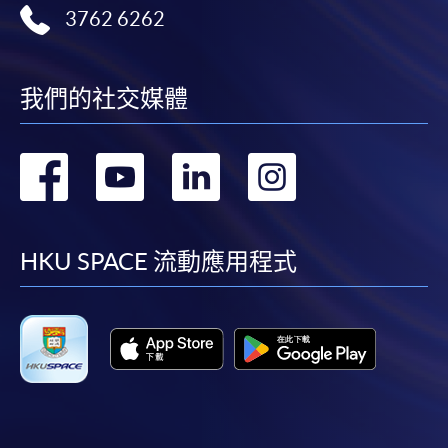
來的任何信息或資訊中出現的疏忽、錯誤、誤差或遺漏；
3762 6262
（3）付款的網關在完成網上付款時出現的故障、失靈、或失
誤；（4）任何由付款的網關引起或與付款的網關相關的原
因，包括未獲授權進入、資料傳送的改動、任何非法行為等。
我們的社交媒體
以上中文本純作參考之用，如內容與英文版本有任何歧義，一
轉
轉
轉
轉
切以英文版本為準。
到
到
到
到
facebook
youtube
linkedin
instag
HKU SPACE 流動應用程式
付款方法
1. 現金、「易辦事」（EPS）、微信支付
(WeChat Pay) 或支付寶(Alipay)
申請人可親臨學院任何一所報名中心，以現金、「易
辦事」、微信支付（WeChat Pay）或支付寶
（Alipay） 繳付學費。
2. 支票或銀行本票