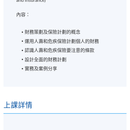
and Insurance)
生意或行業相關的法律資詢服務，包括提供合同法，
民事侵權法、本地僱傭法、知識產權法、國際貿易
內容：
法、財產法等的法律意見。她的業務亦包括草擬各類
法律文件和商業協議、民事訴訟文件、信託文件、股
財務策劃及保險計劃的概念
東協議、認股權協議、僱傭合約、代理協議、服務協
議、合作協議、備忘錄、合資協議等，同時她亦提供
運用人壽和危疾保險計劃個人的財務
有關符合上市要求的法律文件、收購與合併等商業議
認識人壽和危疾保險要注意的條款
題的法律意見。
設計全面的財務計劃
實務及案例分享
梁律師持有英國曼徹斯特大都會大學的法學學士及北
京大學的中國法學學士、香港大學的法學研究生證書
(PCLL)、英國倫敦大學的法學碩士及香港城市大學的仲
裁與替代性爭議解決法律碩士等資格。
上課詳情
導師: Ms Natalie Lee, MFin, CLU, CFP, MPNLP