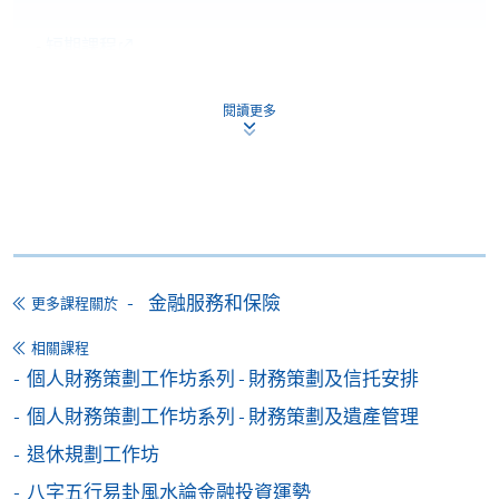
-
短期課程
-
個別學歷頒授課程
閱讀更多
報讀同一學歷頒授課程內其他單元
個別課程為須報讀同一學歷頒授課程及其他單元或繳
交下期學費的學員，提供網上服務，如學員就讀的課
程設有此服務，課程負責人會通知學員有關程序。
金融服務和保險
更多課程關於
網上支付可通過「繳費靈」(PPS) (不適用於手機)、
相關課程
VISA 或 Mastercard、「微信支付」(Online WeChat
個人財務策劃工作坊系列 - 財務策劃及信托安排
Pay) 、「支付寶」(Online Alipay) 或 「轉數快」(FPS)
個人財務策劃工作坊系列 - 財務策劃及遺產管理
繳付學費。
退休規劃工作坊
八字五行易卦風水論金融投資運勢