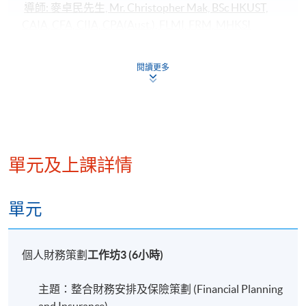
導師: 麥卓民先生, Mr. Christopher Mak, BSc HKUST,
CAIA, CFA, CIIA, CPA(Aust.), FLMI, FRM, MHKSI
麥先生在金融業擁有豐富的經驗，並專注於投資分析
閱讀更多
和金融風險管理。他在香港科技大學獲得理學士學
位，主修物理，並輔修數學和社會科學。 除了他的學
術成就外，麥先生在會計、保險和投資相關領域擁有
多項專業資格，包括CAIA特許另類投資分析師、CFA
特許金融分析師、CFP認可財務策劃師、ACCA特許公
認會計師、CPA (Aust.) 澳洲註冊會計師、CESGA 認證
單元及上課詳情
ESG分析師、MRICS英國皇家特許測量師、FLMI壽險
管理師、FRM金融風險管理師 以及 PRM專業風險管理
單元
師。
導師 : Ms. Ivy Leung
個人財務策劃
工作坊3 (6小時)
梁律師於2003年開始成為執業大律師，她亦是香港仲
主題：整合財務安排及保險策劃 (Financial Planning
裁司學會會員，主要的執業範疇包括為商業客戶提供