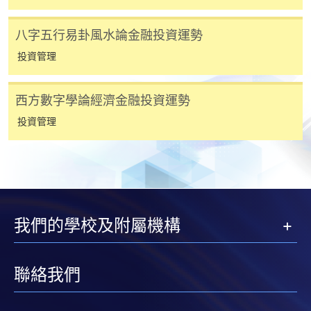
請者是否獲取錄。落選的申請人將獲退還已繳交的
學費。
八字五行易卦風水論金融投資運勢
投資管理
免責聲明
西方數字學論經濟金融投資運勢
投資管理
本學院為學院開設的其中一些課程提供在線服務的平台。雖然
本學院會力求在有關網頁上刊載的資訊正確和合時，但本學院
卻不能為這些資訊作出任何明確或隱含的保證。本學院尤其不
會保證下列各項：資訊並無侵犯版權，資訊可安全使用、資訊
準確、資訊適合任何目的、資訊不含電腦病毒等。
我們的學校及附屬機構
本學院（包括其僱員及附屬機構）對你在網上付款而由下列原
因所導致的任何損失，一概不負責；上述原因包括：（1）由
付款銀行或獨立商戶因為付款的網關在處理付款的信用卡、付
聯絡我們
款卡、智能卡或其他付款的設施時出現任何信息或資訊傳送的
失誤、延誤、中斷、中止、或限制（2）從付款的網關傳送而