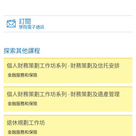
必須重新開始整個申請程序。
網上報名只支援「提早報讀優惠」。如需享用其他
訂閱
報讀優惠，請親臨學院的報名中心報名。
學院電子通訊
在網上報名過程中，由於提交課程申請和付款在系
統處理上為兩個不同的程序，成功付款並不保證成
功被獲取錄。任何不成功的申請，課程組職員將儘
探索其他課程
快與 閣下聯絡。
申請人應注意，不論親身或網上報讀，相同的課
個人財務策劃工作坊系列 - 財務策劃及信托安排
程/科目只可提交一次申請。
金融服務和保險
在網上報名過程中，付款成功後，網頁將顯示付款
確認。另外，確認電子郵件亦會發送到 閣下的電
個人財務策劃工作坊系列 - 財務策劃及遺產管理
子郵件帳戶。請保留確定回條作日後查詢用途。
金融服務和保險
除特殊情況(例如課程因報名人數不足而被取消)及
法例規定外，一切已繳費用，概不退還。
退休規劃工作坊
如須甄選入學，則正式收據並不可作為 閣下已獲
取錄的證明。學院將在截止報名日期後儘快通知申
金融服務和保險