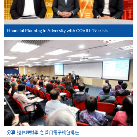
​學院為學歷頒授課程特設「註冊及學費通知」，適
用於一般學歷頒授課程。
Financial Planning in Adversity with COVID-19 crisis
課程負責人會為學員送上「註冊及學費通知」
(「通知」)，請填妥有關「通知」，並親往報名中
心或以郵遞方式，遞交「通知」及繳交所需費用。
有關繳費詳情，請參閱
付款方法
。如對報名程序有任
何疑問，請詳閱個別課程資料，或聯絡有關課程負責
人或報名中心。
課程/科目報名注意事項:
選用網上報名服務必須在已接駁互聯網及支援
JavaScript程式瀏覽器的電腦上進行。建議選用
Google Chrome瀏覽器。
分享
退休理財學 之 善用電子錢包講座
申請人不應閒置申請超過10分鐘。否則，申請人