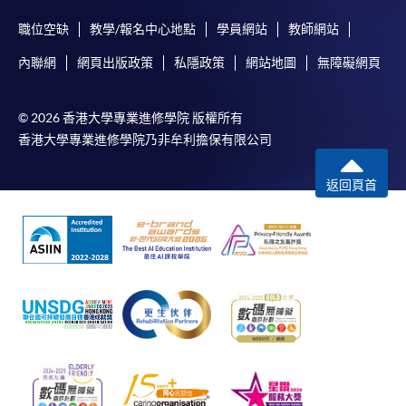
如以劃線支票或銀行本票繳付，抬頭請註明「香港大
職位空缺
教學/報名中心地點
學員網站
教師網站
學專業進修學院」。支票背面請寫上課程名稱及申請
內聯網
網頁出版政策
私隱政策
網站地圖
無障礙網頁
人姓名。 閣下可：
© 2026 香港大學專業進修學院 版權所有
親臨學院各報名中心遞交劃線支票、報名表格及有關
香港大學專業進修學院乃非牟利擔保有限公司
證明文件；
或可將上述文件一併寄交各報名中心，信封上請註明
返回頁首
「報讀課程」，惟學院對郵遞失誤而遺失的支票及個
人資料概不負責。
3. VISA / Mastercard
申請人可親臨學院任何一所報名中心，以 VISA 或
Mastercard（包括「香港大學專業進修學院
Mastercard卡」）繳付學費。香港大學專業進修學院
Mastercard卡持有人，如報讀課程滿港幣2,000元，可
享有十個月免息分期付款優惠，惟課程申請人必須為