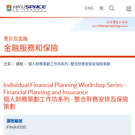
Skip
打
ENG
簡
to
彈
main
開
出
Main
content
搜
主
content
選
尋
start
單
介
會計及金融
面
金融服務和保險
主頁
課程
個人財務策劃工作坊系列 - 整合財務安排及保險策劃
Individual Financial Planning Workshop Series -
Financial Planning and Insurance
個人財務策劃工作坊系列 - 整合財務安排及保險
策劃
課程編號
FINA9335