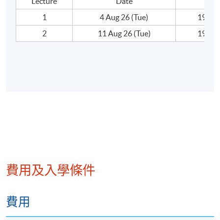
Lecture
Date
Ti
修業期
1
4 Aug 26 (Tue)
19:00
2 講
2
11 Aug 26 (Tue)
19:00
每講3小時
地點
港大保良何鴻燊社區書院
統一教學中心
金鐘教學中心
或其他港島區分校
費用及入學條件
費用