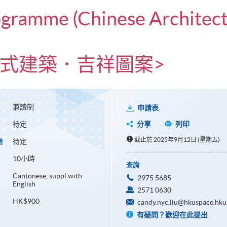
ogramme (Chinese Architect
式建築．吉祥圖案>
兼讀制
申請表
待定
分享
列印
截止於 2025年9月12日 (星期五)
待定
期
10小時
查詢
Cantonese, suppl with
2975 5685
English
2571 0630
HK$900
candy.nyc.liu@hkuspace.hku
有疑問？歡迎在此提出