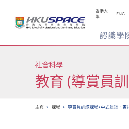
Skip
to
香港大
ENG
main
學
content
認識學
Main
content
start
社會科學
教育 (導賞員訓
主頁
課程
導賞員訓練課程<中式建築．吉