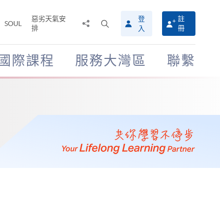
惡劣天氣安
登
註
分
打
SOUL
排
冊
入
享
開
至
搜
尋
國際課程
服務大灣區
聯繫
介
面