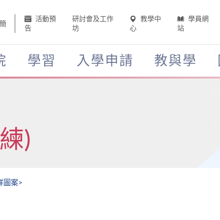
活動預
研討會及工作
教學中
學員網
簡
告
坊
心
站
院
學習
入學申請
教與學
練)
祥圖案>