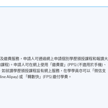
名及繳費服務，申請人可通過網上申請個別學歷頒授課程和報讀
程)。申請人可在網上使用「繳費靈」(PPS) (不適用於手機)、
付方式之外，如就讀學歷頒授課程設有網上服務，在學學員亦可以「微信支
line Alipay) 或 「轉數快」(FPS) 繳付學費。