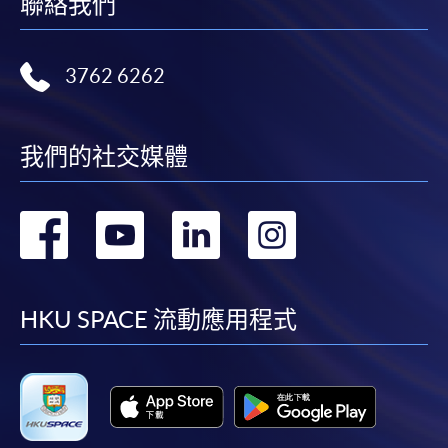
聯絡我們
用於一般學歷頒授課程。
課程負責人會為學員送上「註冊及學費通知」
3762 6262
(「通知」)，請填妥有關「通知」，並親往報名中
心或以郵遞方式，遞交「通知」及繳交所需費用。
我們的社交媒體
有關繳費詳情，請參閱
付款方法
。如對報名程序有任
何疑問，請詳閱個別課程資料，或聯絡有關課程負責
人或報名中心。
轉
轉
轉
轉
課程/科目報名注意事項:
到
到
到
到
選用網上報名服務必須在已接駁互聯網及支援
facebook
youtube
linkedin
instag
HKU SPACE 流動應用程式
JavaScript程式瀏覽器的電腦上進行。建議選用
Google Chrome瀏覽器。
申請人不應閒置申請超過10分鐘。否則，申請人
必須重新開始整個申請程序。
網上報名只支援「提早報讀優惠」。如需享用其他