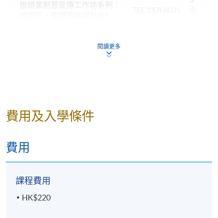
旅遊業創意宣傳工作坊系列：
TEC187HKUS
小
揚開佢，媒體策略要點做?
時
3
旅遊業創意宣傳工作坊系列：
TEC189HKUS
小
閱讀更多
寫啱佢，廣告文案要點做？
時
3
旅遊業創意宣傳工作坊系列：
TEC190HKUS
小
諗好佢，市場傳播策略要點做?
時
費用及入學條件
最後更新日期：2025年4月16日
費用
課程費用
HK$220