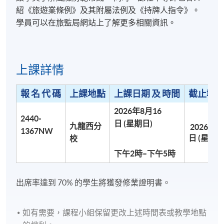
紹《旅遊業條例》及其附屬法例及《持牌人指令》。
學員可以在旅監局網站上了解更多相關資訊。
上課詳情
報 名 代 碼
上課地點
上課日期 及 時間
截止報名
2026年8月16
2440-
日 (星期日)
九龍西分
2026年7
1367NW
日 (星期日
校
下午2時–下午5時
出席率達到 70% 的學生將獲發修業證明書。
如有需要，課程小組保留更改上述時間表或教學地點