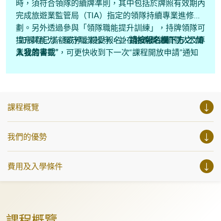
時，須符合領隊的續牌準則，其中包括於牌照有效期內
完成旅遊業監管局（TIA）指定的領隊持續專業進修計
劃。另外透過參與「領隊職能提升訓練」，持牌領隊可
提升其能⼒、堅守職業操守，並在旅遊業繼續個⼈及專
*如課程已滿額或停止接受報名，
請按報名欄下方之“加
業發展。
入我的書韱”
，可更快收到下一次“課程開放申請”通知
課程概覽
我們的優勢
費用及入學條件
課程概覽