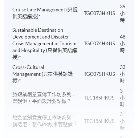
39
Cruise Line Management (只提
TGC073HKUS
小
供英語講授)
*
時
Sustainable Destination
Development and Disaster
48
Crisis Management in Tourism
TGC074HKUS
小
and Hospitality (只提供英語講
時
授)
*
Cross-Cultural
33
Management (只提供英語講
TGC075HKUS
小
授)
*
時
3
旅遊業創意宣傳工作坊系列：
TEC185HKUS
小
畫靚佢，平面設計要點做？
時
3
旅遊業創意宣傳工作坊系列：
TEC186HKUS
小
講啱佢，製作PR故事要點做？
時
3