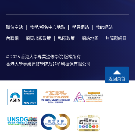
報讀優惠，請親臨學院的報名中心報名。
在網上報名過程中，由於提交課程申請和付款在系
統處理上為兩個不同的程序，成功付款並不保證成
職位空缺
教學/報名中心地點
學員網站
教師網站
功被獲取錄。任何不成功的申請，課程組職員將儘
快與 閣下聯絡。
內聯網
網頁出版政策
私隱政策
網站地圖
無障礙網頁
申請人應注意，不論親身或網上報讀，相同的課
程/科目只可提交一次申請。
© 2026 香港大學專業進修學院 版權所有
在網上報名過程中，付款成功後，網頁將顯示付款
香港大學專業進修學院乃非牟利擔保有限公司
確認。另外，確認電子郵件亦會發送到 閣下的電
子郵件帳戶。請保留確定回條作日後查詢用途。
返回頁首
除特殊情況(例如課程因報名人數不足而被取消)及
法例規定外，一切已繳費用，概不退還。
如須甄選入學，則正式收據並不可作為 閣下已獲
取錄的證明。學院將在截止報名日期後儘快通知申
請者是否獲取錄。落選的申請人將獲退還已繳交的
學費。