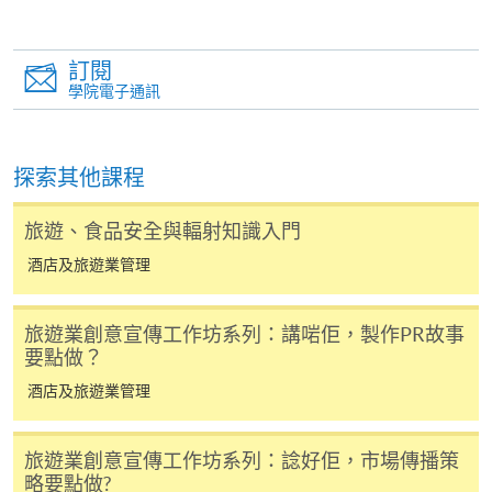
-
個別學歷頒授課程
訂閱
學院電子通訊
報讀同一學歷頒授課程內其他單元
個別課程為須報讀同一學歷頒授課程及其他單元或繳
探索其他課程
交下期學費的學員，提供網上服務，如學員就讀的課
程設有此服務，課程負責人會通知學員有關程序。
旅遊、食品安全與輻射知識入門
網上支付可通過「繳費靈」(PPS) (不適用於手機)、
酒店及旅遊業管理
VISA 或 Mastercard、「微信支付」(Online WeChat
Pay) 、「支付寶」(Online Alipay) 或 「轉數快」(FPS)
旅遊業創意宣傳工作坊系列：講啱佢，製作PR故事
繳付學費。
要點做？
酒店及旅遊業管理
親身報名/郵遞
旅遊業創意宣傳工作坊系列：諗好佢，市場傳播策
略要點做?