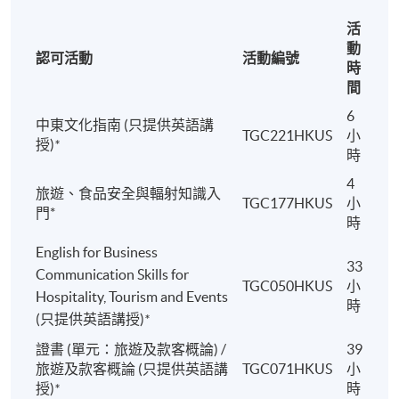
活
動
認可活動
活動編號
時
間
6
中東文化指南 (只提供英語講
TGC221HKUS
小
授)
*
時
4
旅遊、食品安全與輻射知識入
TGC177HKUS
小
門*
時
English for Business
33
Communication Skills for
TGC050HKUS
小
Hospitality, Tourism and Events
時
(只提供英語講授)
*
證書 (單元：旅遊及款客概論) /
39
旅遊及款客概論 (只提供英語講
TGC071HKUS
小
授)
*
時