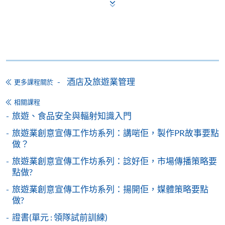
申請人可使用以下方式繳交報名費或課程費用:
繳費靈網上服務
- 申請人須先開立繳費靈戶口及設
定繳費靈網上密碼。有關如何申請繳費靈戶口及密
碼，請瀏覽繳費靈網址
http://www.ppshk.com
。
*信用咭網上繳費服務
- 申請人可以 VISA 或
酒店及旅遊業管理
更多課程關於
Mastercard（包括「香港大學專業進修學院
Mastercard卡」）繳付學費。
相關課程
旅遊、食品安全與輻射知識入門
*香港大學專業進修學院Mastercard卡
持有人如欲享用十個
旅遊業創意宣傳工作坊系列：講啱佢，製作PR故事要點
月免息分期付款優惠，必須親臨本學院設有報名服務的教
做？
學中心作付款安排。
旅遊業創意宣傳工作坊系列：諗好佢，市場傳播策略要
點做?
如欲了解如何於網上報讀新課程及繳費，請瀏覽網上
旅遊業創意宣傳工作坊系列：揚開佢，媒體策略要點
申請/報讀指南 :
做?
-
短期課程
證書(單元 : 領隊試前訓練)