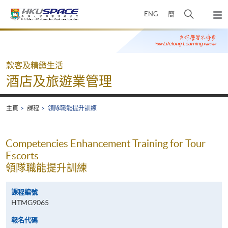
Skip
打
ENG
簡
to
彈
main
開
出
Main
content
搜
主
content
選
尋
start
單
介
款客及精緻生活
面
酒店及旅遊業管理
主頁
課程
領隊職能提升訓練
Competencies Enhancement Training for Tour
Escorts
領隊職能提升訓練
課程編號
HTMG9065
報名代碼