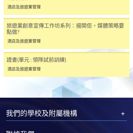
報讀新課程
酒店及旅遊業管理
凡以「先到先得」為取錄方式的課程，請填妥
旅遊業創意宣傳工作坊系列：揚開佢，媒體策略要
SF26報名表，親往
報名中心
或以郵遞方式連同學
點做?
費以及所需證明文件呈交。
酒店及旅遊業管理
[
下載報名表SF26
]
證書(單元 : 領隊試前訓練)
申請學歷頒授及專業課程可能需要其他資料，報名
酒店及旅遊業管理
表可向報名中心或有關課程負責人索取。填妥申請
表格後，請連同報名費/學費以及所需證明文件親
往報名中心或以郵遞方式遞交。
報讀同一學歷頒授課程內其他單元
我們的學校及附屬機構
​學院為學歷頒授課程特設「註冊及學費通知」，適