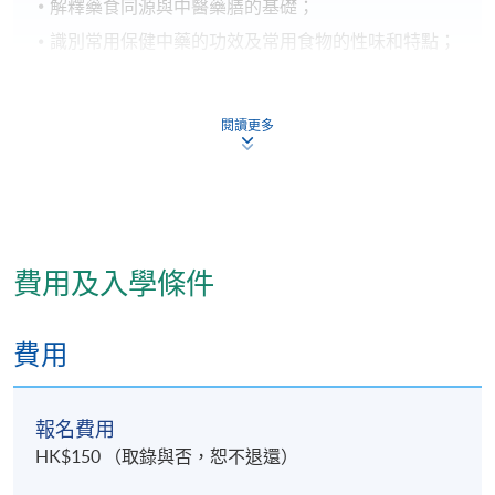
解釋藥食同源與中醫藥膳的基礎；
識別常用保健中藥的功效及常用食物的性味和特點；
應用一般藥膳制作技巧。
閱讀更多
報名代碼
2050-CM067A
費用及入學條件
日期 / 時間
逢周五， 下午2時至5時
費用
修業期
報名費用
3個月
HK$150 （取錄與否，恕不退還）