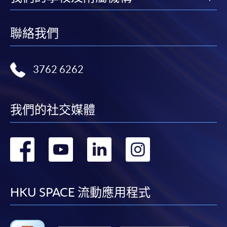
證明文件；
或可將上述文件一併寄交各報名中心，信封上請註明
聯絡我們
「報讀課程」，惟學院對郵遞失誤而遺失的支票及個
人資料概不負責。
3762 6262
3. VISA / Mastercard
申請人可親臨學院任何一所報名中心，以 VISA 或
Mastercard（包括「香港大學專業進修學院
我們的社交媒體
Mastercard卡」）繳付學費。香港大學專業進修學院
Mastercard卡持有人，如報讀課程滿港幣2,000元，可
享有十個月免息分期付款優惠，惟課程申請人必須為
轉
轉
轉
轉
信用卡持有人。詳情請向學院報名中心職員查詢。
到
到
到
到
4. 網上繳費服務
facebook
youtube
linkedin
instag
HKU SPACE 流動應用程式
大部份公開招生的課程（以先到先得形式報名）及個
別學歷頒授課程提供網上報名/註冊服務，申請人可在
網上使用「繳費靈」（不適用於手機）、VISA或