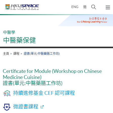
Skip
打
ENG
簡
to
彈
main
開
出
Main
content
搜
主
content
選
尋
start
單
介
中醫學
面
中醫藥保健
主頁
課程
證書(單元:中醫藥膳工作坊)
Certificate for Module (Workshop on Chinese
Medicine Cuisine)
證書(單元:中醫藥膳工作坊)
持續進修基金 CEF 認可課程
微證書課程