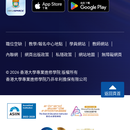
Mastercard繳付有關課程的報名費或學費。除上述支
付方式之外，如就讀學歷頒授課程設有網上服務，學
員亦可以微信支付（Online WeChat Pay）、支付寶
（Online Alipay）或轉數快（FPS）繳付學費，詳情請
參閱
報名辦法 -
網上報名服務
。
職位空缺
教學/報名中心地點
學員網站
教師網站
注意事項:
內聯網
網頁出版政策
私隱政策
網站地圖
無障礙網頁
如報讀課程將在五個工作天內開課，為免郵遞延誤報
© 2026 香港大學專業進修學院 版權所有
名程序，建議申請人親身到學院報名中心報名，並避
香港大學專業進修學院乃非牟利擔保有限公司
免使用支票付款。
返回頁首
除由學院裁定的特殊情況（例如課程因報名人數不足
而取消）之外，一切已繳費用概不退還。如獲學院批
准退還款項，以現金、易辦事、微信支付、支付寶、
支票或繳費靈（只限網上付款）方式繳交之款項，將
以支票退款；以信用卡繳交之款項，退款將直接退還