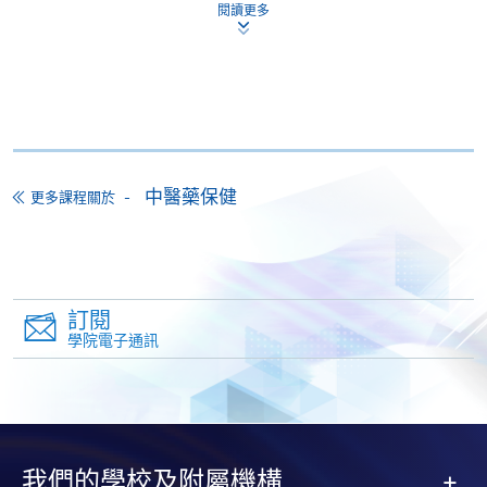
閱讀更多
本課程不設網上報名，申請人請帶備相關學歷證明的
正本及副本，親臨學院任何一所報名中心報名。如非
香港永久居民，請帶備簽証身份書的正本及副本。
付款方法
1. 現金、「易辦事」（EPS）、微信支付
(WeChat Pay) 或支付寶(Alipay)
中醫藥保健
更多課程關於
申請人可親臨學院任何一所報名中心，以現金、「易
辦事」、微信支付（WeChat Pay）或支付寶
（Alipay） 繳付學費。
2. 支票或銀行本票
訂閱
學院電子通訊
如以劃線支票或銀行本票繳付，抬頭請註明「香港大
學專業進修學院」。支票背面請寫上課程名稱及申請
人姓名。 閣下可：
親臨學院各報名中心遞交劃線支票、報名表格及有關
我們的學校及附屬機構