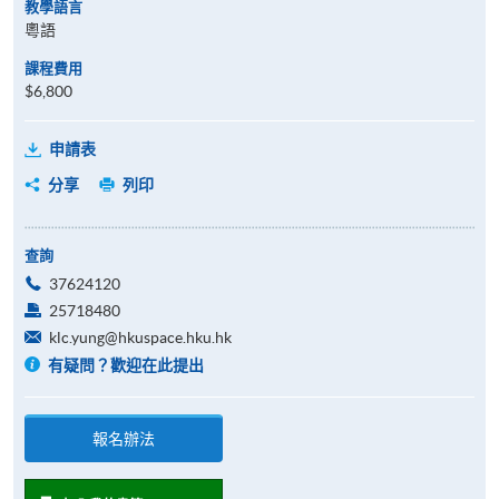
教學語言
粵語
課程費用
$6,800
申請表
分享
列印
查詢
37624120
25718480
klc.yung@hkuspace.hku.hk
有疑問？歡迎在此提出
報名辦法