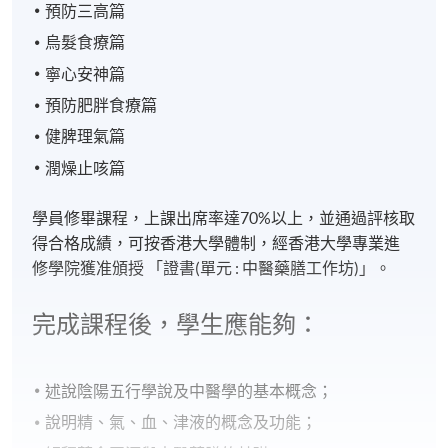
預防三高篇
烏髮食療篇
寧心安神篇
預防肥胖食療篇
健脾理氣篇
潤燥止咳篇
學員修畢課程，上課出席率達
70%
以上，並通過評核取
得合格成績，可按香港大學體制，經香港大學專業進
修學院獲准頒授
「證書(單元 : 中醫藥膳工作坊)」。
完成課程後，學生應能夠：
述說陰陽五行學說及中醫學的基本概念；
說明精、氣、血、津液的概念及功能；