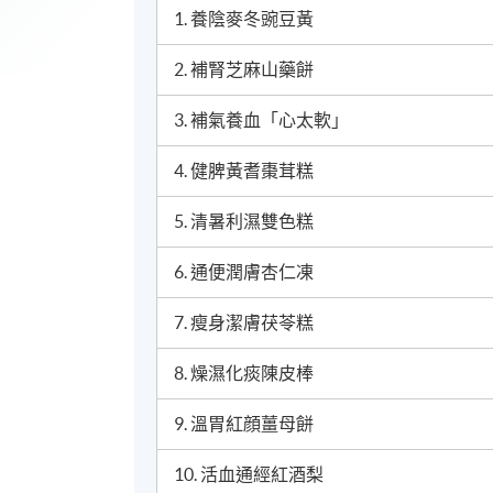
1. 養陰麥冬豌豆黃
2. 補腎芝麻山藥餅
3. 補氣養血「心太軟」
4. 健脾黃耆棗茸糕
5. 清暑利濕雙色糕
6. 通便潤膚杏仁凍
7. 瘦身潔膚茯苓糕
8. 燥濕化痰陳皮棒
9. 溫胃紅顔薑母餅
10. 活血通經紅酒梨