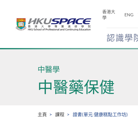
Skip
to
香港大
ENG
main
學
content
認識學
Main
content
start
中醫學
中醫藥保健
主頁
課程
證書(單元:健康糕點工作坊)