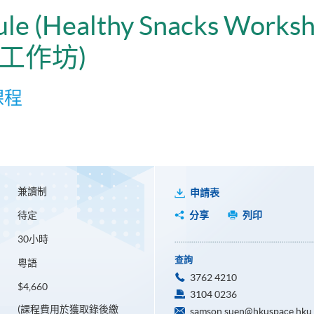
dule (Healthy Snacks Works
工作坊)
課程
兼讀制
申請表
待定
分享
列印
30小時
查詢
粵語
3762 4210
$4,660
3104 0236
(課程費用於獲取錄後繳
samson.suen@hkuspace.hku