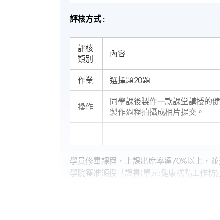
評核方式 :
評核
內容
類別
作業
選擇題20題
同學課後製作一款課堂講授的
操作
製作過程拍攝成相片提交。
學員修畢課程，上課出席率達
70%
以上，並
學院獲准頒授「
證書(單元:健康糕點工作坊
)
日期 / 時間
逢周六，2:00pm - 5:00pm