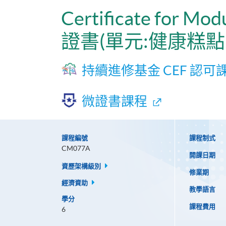
Certificate for Mo
證書(單元:健康糕點
持續進修基金 CEF 認可
微證書課程
課程編號
課程制式
CM077A
開課日期
資歷架構級別
修業期
經濟資助
教學語言
學分
課程費用
6