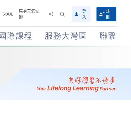
惡劣天氣安
登
註
分
打
SOUL
排
冊
入
享
開
至
搜
尋
國際課程
服務大灣區
聯繫
介
面