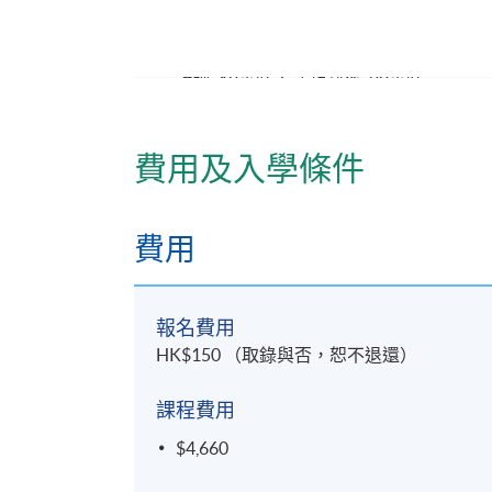
修業期
講授: 10小時；活動製作: 20小時
地點
費用及入學條件
九龍東分校
費用
報名費用
HK$150 （取錄與否，恕不退還）
課程費用
$4,660