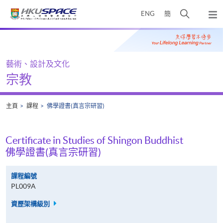
Skip
打
ENG
簡
to
彈
main
開
出
Main
content
搜
主
content
選
尋
start
單
介
藝術、設計及文化
面
宗教
主頁
課程
佛學證書(真言宗研習)
Certificate in Studies of Shingon Buddhist
佛學證書(真言宗研習)
課程編號
PL009A
資歷架構級別