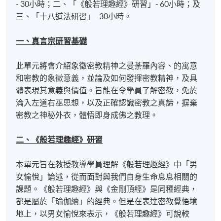
- 30小時；二、「《般若理趣經》研習」- 60小時；及
三、「十八道法研習」- 30小時。
一、真言宗研習基礎
此單元將會介紹象徵密教精神之曼荼羅內容、的寓意
和密教的象徵意義，並論及如何發揮密教精神，及具
體表現其意義與價值。旨能在令學員了解密教，免於
淪入左道右巫思想，以及正確認識密教之真諦，摒棄
密教之神秘外衣，體悟即身成佛之教理。
二、《般若理趣經》研習
本單元旨在教授教導學員理解《般若理趣經》中「男
女愉悅」論述，從而面對與我們自身生命息息相關的
課題。《般若理趣經》與《金剛頂經》是同種經典，
都是屬於「瑜伽續」的經典。但是在表達密教覺悟境
地上，以男女愉悅來表示，《般若理趣經》可說較