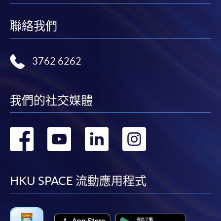
如報讀課程將在五個工作天內開課，為免郵遞延誤報
名程序，建議申請人親身到學院報名中心報名，並避
聯絡我們
免使用支票付款。
除由學院裁定的特殊情況（例如課程因報名人數不足
3762 6262
而取消）之外，一切已繳費用概不退還。如獲學院批
准退還款項，以現金、易辦事、微信支付、支付寶、
支票或繳費靈（只限網上付款）方式繳交之款項，將
我們的社交媒體
以支票退款；以信用卡繳交之款項，退款將直接退還
到支付款項時使用的信用卡戶口。
轉
轉
轉
轉
除本學院網頁所列明的學費外，個別課程或有其他額
外收費，詳情請聯絡有關學科職員。
到
到
到
到
學費及學額不得轉讓他人。一經取錄，學員不得轉讀
其他課程，惟學院對特殊情況，可酌情處理。轉讀申
facebook
youtube
linkedin
instag
HKU SPACE 流動應用程式
請一經批准，學員須繳付港幣120元手續費。
學院對郵遞失誤而遺失的支票或本票、付款收據或個
人資料，概不負責。