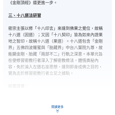
《金剛頂經》還更進一步。
三、十八道法研習
密宗主張以修「十八印言」來達到佛果之覺位，故稱
十八道（因道）；又因「十八契印」皆為如來內證果
地之智印，故稱十八道（果道）。十八道包含「金剛
界」五佛四波羅蜜與「胎藏界」中台八葉院九尊，故
能顯金剛、胎藏「兩部不二」行軌之深意。本單元旨
在使修習密教行者深入了解密教修法，體悟奧秘內
容，免於淪入左道右巫思想，達到即身成佛之目的，
實為志於修習密教行者立足之據點。
結業證書：
學員需出席率超過80%或以上；在指定時間內完成所有
的課程習作，並取得合格成績，便可獲本學院頒授
證
閱讀更多
書。