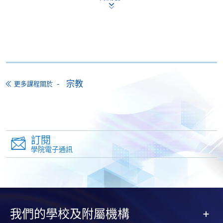
Mastercard卡」）繳付學費。香港大學專業進修學院
Mastercard卡持有人，如報讀課程滿港幣2,000元，可
享有十個月免息分期付款優惠，惟課程申請人必須為
信用卡持有人。詳情請向學院報名中心職員查詢。
4. 網上繳費服務
宗教
更多課程關於
大部份公開招生的課程（以先到先得形式報名）及個
別學歷頒授課程提供網上報名/註冊服務，申請人可在
網上使用「繳費靈」（不適用於手機）、VISA或
Mastercard繳付有關課程的報名費或學費。除上述支
付方式之外，如就讀學歷頒授課程設有網上服務，學
訂閱
員亦可以微信支付（Online WeChat Pay）、支付寶
學院電子通訊
（Online Alipay）或轉數快（FPS）繳付學費，詳情請
參閱
報名辦法 -
網上報名服務
。
注意事項:
我們的學校及附屬機構