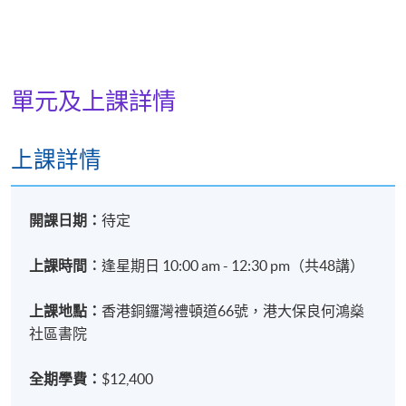
日期 / 時間
逢周日，10:00am - 12:30pm
單元及上課詳情
地點
上課詳情
港大保良何鴻燊社區書院
開課日期：
待定
上課時間︰
逢星期日 10:00 am - 12:30 pm（共48講）
上課地點：
香港銅鑼灣禮頓道66號，港大保良何鴻燊
社區書院
全期學費：
$12,400