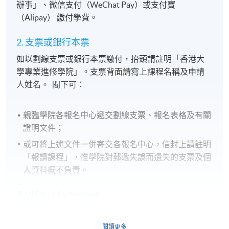
辦事」、微信支付（WeChat Pay）或支付寶
（Alipay） 繳付學費。
2. 支票或銀行本票
如以劃線支票或銀行本票繳付，抬頭請註明「香港大
學專業進修學院」。支票背面請寫上課程名稱及申請
人姓名。 閣下可：
親臨學院各報名中心遞交劃線支票、報名表格及有關
證明文件；
或可將上述文件一併寄交各報名中心，信封上請註明
「報讀課程」，惟學院對郵遞失誤而遺失的支票及個
人資料概不負責。
3. VISA / Mastercard
申請人可親臨學院任何一所報名中心，以 VISA 或
Mastercard（包括「香港大學專業進修學院
閱讀更多