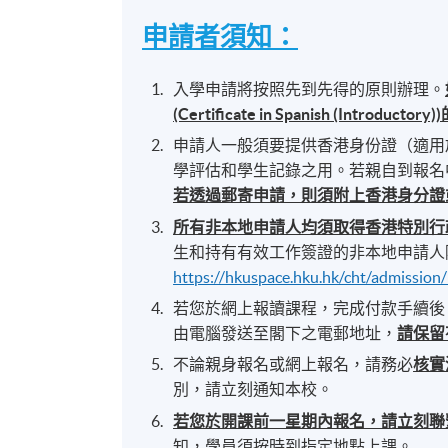
申請者須知：
入學申請將按照先到先得的原則辦理。
(Certificate in Spanish (Introduc
申請人一般須要提供香港身份證（適用
學評估和學生記錄之用。若親自到報名
若透過郵寄申請，則須附上香港身分證
所有非本地申請人均須取得香港特別行
生和持有有效工作簽證的非本地申請人
https://hkuspace.hku.hk/cht/admission
若您於網上報讀課程，完成付款手續後
由電腦發送至閣下之電郵地址，
請保留
不論親身報名或網上報名，請務必
核實
別，請立刻通知本校。
若您於開課前一星期內報名，請立刻聯
知，學員須按時到指定地點上課。