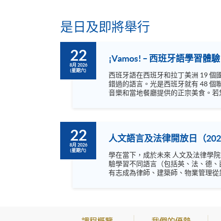
是日及即將舉行
22
¡Vamos! – 西班牙語學習體驗
8月 2026
(星期六)
西班牙語在西班牙和拉丁美洲 19
錯過的語言。光是西班牙就有 48 
音樂和當地餐廳提供的正宗美食。若
基礎西班牙語和一些文化知識吧﹗¡ Hasta pronto ! 語言 ：西班牙語及英語 Instagram: https://www.instagram.com/hku
https://www.facebook.com/hkuspac
https://www.facebook.com/h...
22
人文語言及法律開放日（202
8月 2026
(星期六)
學在當下，成於未來 人文及法律學院開放日主題為「學在當下，成於未來」，內容非常豐富，涵蓋語言，文化藝術及不同專業，絕不容錯過！ 歡迎閣下到來體
驗學習不同語言（包括英、法、德、
有志成為律師、建築師、物業管理從業員的
坊、體驗課堂和豐富資訊講座。萬勿
課程概覽
我們的優勢