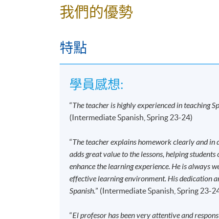
我們的優勢
報名代碼
2445-2784AW
開課日期
2026年9月12日 (星期六)
特點
時間
2:30pm - 5:30pm
地點
Kowloon West Campus, NCB Inno
Kowloon.
學員感想:
報名代碼
2445-2796AW
“
The teacher is highly experienced in teaching Sp
開課日期
2026年9月12日 (星期六)
(Intermediate Spanish, Spring 23-24)
時間
10:00am - 1:00pm (NO CLASS o
地點
HPSHCC Campus, 66 Leighton R
“
The teacher explains homework clearly and in de
adds great value to the lessons, helping students
修業期
enhance the learning experience. He is always w
effective learning environment. His dedication a
120小時
Spanish.
” (Intermediate Spanish, Spring 23-2
40講
每講3小時
“
El profesor has been very attentive and respons