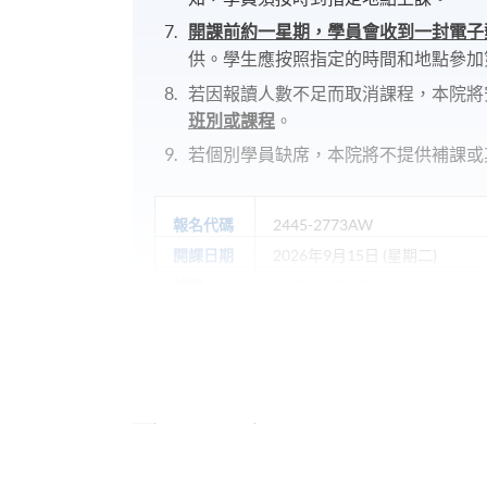
開課前約一星期，學員會收到一封電子
供。學生應按照指定的時間和地點參加
若因報讀人數不足而取消課程，本院將
班別或課程
。
若個別學員缺席，本院將不提供補課或
報名代碼
2445-2773AW
開課日期
2026年9月15日 (星期二)
時間
6:45pm - 9:45pm
地點
Kowloon East Campus, 28 Wang
報名代碼
2445-2780AW
開課日期
2026年9月17日 (星期四)
時間
6:45pm - 9:45pm (NO CLASS on
地點
HPSHCC Campus, 66 Leighton R