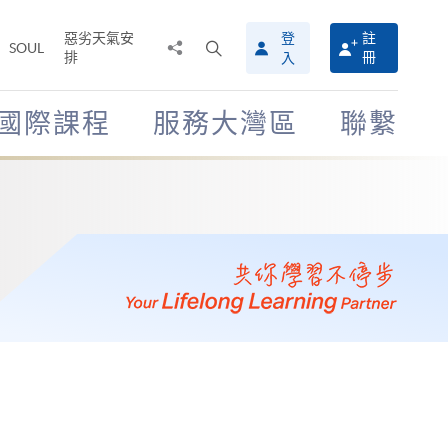
惡劣天氣安
登
註
分
打
SOUL
排
冊
入
享
開
至
搜
尋
國際課程
服務大灣區
聯繫
介
面