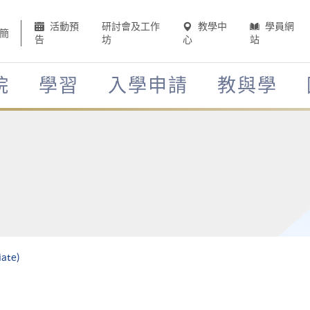
活動預
研討會及工作
教學中
學員網
簡
告
坊
心
站
院
學習
入學申請
教與學
iate)