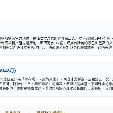
 個國家都擁有官方地位，是僅次於漢語的世界第二大母語。無論您是旅行
個聯合國教科文組織遺產地，墨西哥有 35 處，都擁有壯麗的景色和豐富
您對學習西班牙語有興趣的話，快來報名參加我們的體驗課程，通過有趣
space_spanish/ (西班牙語) Facebook:
e.spanish/ (西班牙語) Instagram: https://www.instagram.com/european
6年8月）
西班牙、阿拉伯、日、韓和泰語）的樂趣，參與相關講座。不同行業的專
你，絕對是機會難逢。若你想瞭解心理學及相關的日常應用，我們的講座更是首選之列。
錯過是次活動，記得把握機會，立刻報名參加，規劃學習之路，成就你的
銜接途徑
費用及入學條件