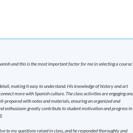
現時接受報名
vation Centre, 888 Lai Chi Kok Road,
anish and this is the most important factor for me in selecting a course.
現時接受報名
n 2 January 2027)
oad, Causeway Bay, Hong Kong.
tail, making it easy to understand. His knowledge of history and art
 connect more with Spanish culture. The class activities are engaging an
ell-prepared with notes and materials, ensuring an organized and
nd enthusiasm greatly contribute to student motivation and progress in
4)
ive to my questions raised in class, and he responded thoroughly and