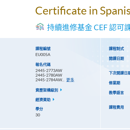
Certificate in Spani
持續進修基金 CEF 認可
課程編號
課程制式
EU005A
開課日期
報名代碼
2445-2773AW
下次開課日
2445-2780AW
報
2445-2784AW...
更多
修業期
名
代
資歷架構級別
教學語言
碼
經濟資助
課程費用
學分
30