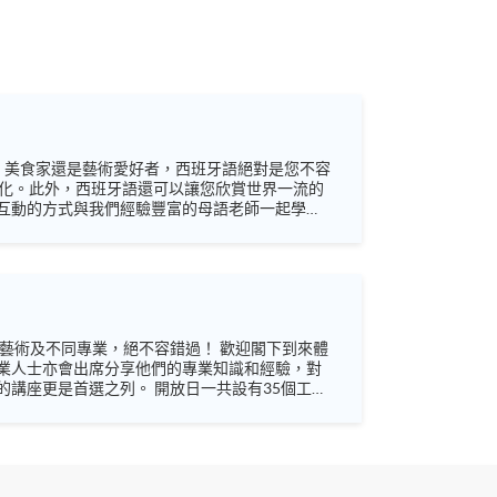
家、美食家還是藝術愛好者，西班牙語絕對是您不容
的文化。此外，西班牙語還可以讓您欣賞世界一流的
互動的方式與我們經驗豐富的母語老師一起學習
_hkuspace/ (歐洲語言) Facebook:
業人士亦會出席分享他們的專業知識和經驗，對
 開放日一共設有35個工作
未來藍圖！