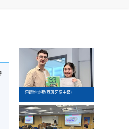
時
飛躍進步獎(西班牙語中級)