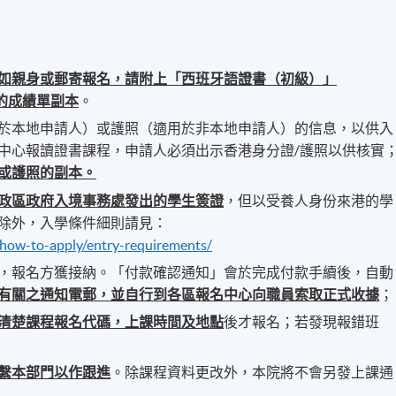
如親身或郵寄報名，請附上「西班牙語證書（初級）」
tory))的成績單副本
。
於本地申請人）或護照（適用於非本地申請人）的信息，以供入
中心報讀證書課程，申請人必須出示香港身分證/護照以供核實
或護照的副本。
政區政府入境事務處發出的學生簽證
，但以受養人身份來港的學
除外，入學條件細則請見：
/how-to-apply/entry-requirements/
，報名方獲接納。「付款確認通知」會於完成付款手續後，自動
有關之通知電郵，並自行到各區報名中心向職員索取正式收據
；
清楚課程報名代碼，上課時間及地點
後才報名；若發現報錯班
繫本部門以作跟進
。除課程資料更改外，本院將不會另發上課通