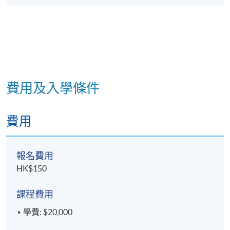
用於物業和設施管理的智能傳感器
在物業和設施管理中採用智能大廈科技的困難
單元三: 智能物業管理的大數據分析
學科單元目標
費用及入學條件
本學科單元旨在發展學生的大數據分析知識和技術，
並應用這些知識和技術以提高物業和設施管理的效率
費用
和效果。
報名費用
學科單元大綱
HK$150
企業數據管理
課程費用
商業智能
學費: $20,000