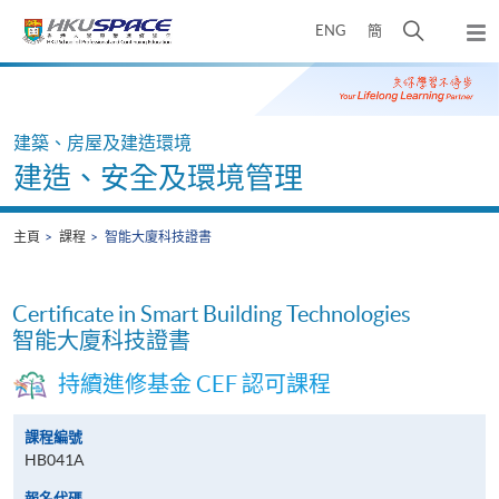
Skip
打
ENG
簡
to
彈
main
開
出
Main
content
搜
主
content
選
尋
start
單
介
建築、房屋及建造環境
面
建造、安全及環境管理
主頁
課程
智能大廈科技證書
Certificate in Smart Building Technologies
智能大廈科技證書
持續進修基金 CEF 認可課程
課程編號
HB041A
報名代碼