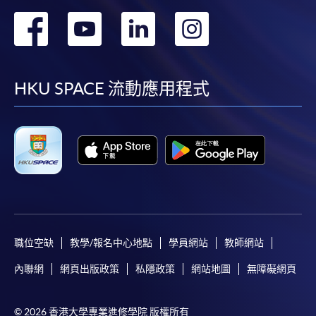
定繳費靈網上密碼。有關如何申請繳費靈戶口及密
轉
轉
轉
轉
碼，請瀏覽繳費靈網址
http://www.ppshk.com
。
到
到
到
到
*信用咭網上繳費服務
- 申請人可以 VISA 或
Mastercard（包括「香港大學專業進修學院
facebook
youtube
linkedin
instag
HKU SPACE 流動應用程式
Mastercard卡」）繳付學費。
*香港大學專業進修學院Mastercard卡
持有人如欲享用十個
月免息分期付款優惠，必須親臨本學院設有報名服務的教
學中心作付款安排。
如欲了解如何於網上報讀新課程及繳費，請瀏覽網上
申請/報讀指南 :
職位空缺
教學/報名中心地點
學員網站
教師網站
-
短期課程
內聯網
網頁出版政策
私隱政策
網站地圖
無障礙網頁
-
個別學歷頒授課程
© 2026 香港大學專業進修學院 版權所有