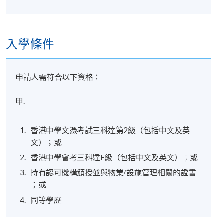
查詢
互動報告
即席分析
入學條件
儀表板
申請人需符合以下資格：
大數據分析工具
甲.
Tableau
Business Objects
香港中學文憑考試三科達第2級（包括中文及英
Qlik
文）；或
Kepware
香港中學會考三科達E級（包括中文及英文）；或
持有認可機構頒授並與物業/設施管理相關的證書
利用大數據做決策
；或
同等學歷
管理內部資源