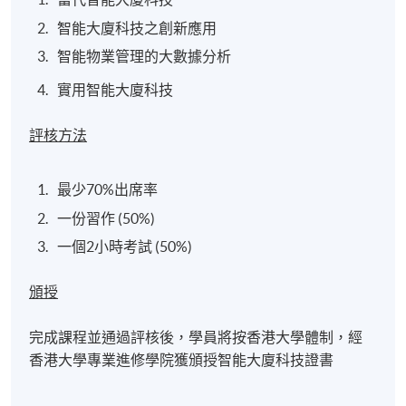
智能大廈科技之創新應用
虛擬現實 (VR)
智能物業管理的大數據分析
實用智能大廈科技
安全培訓
評核方法
區塊鏈
最少70%出席率
電力分配
一份習作 (50%)
租務協議
一個2小時考試 (50%)
生物識別
頒授
完成課程並通過評核後，學員將按香港大學體制，經
人臉識別進行門禁控制
香港大學專業進修學院獲頒授智能大廈科技證書
訪客統計和管理