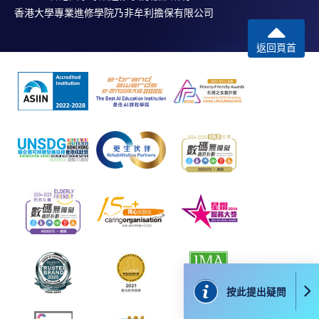
香港大學專業進修學院乃非牟利擔保有限公司
報讀同一學歷頒授課程內其他單元
返回頁首
個別課程為須報讀同一學歷頒授課程及其他單元或繳
交下期學費的學員，提供網上服務，如學員就讀的課
程設有此服務，課程負責人會通知學員有關程序。
網上支付可通過「繳費靈」(PPS) (不適用於手機)、
VISA 或 Mastercard、「微信支付」(Online WeChat
Pay) 、「支付寶」(Online Alipay) 或 「轉數快」(FPS)
繳付學費。
親身報名/郵遞
報讀新課程
按此提出疑問