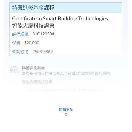
學科單元大綱
持續進修基金課程
Certificate in Smart Building Technologies
各種智能大廈科技在物業和設施管理中的適用性
智能大廈科技證書
系統需求，包括網絡連接
課程編號
31C120504
服務自動化
學費
$20,000
智能能源管理系統
查詢號碼
2508-8869
會所管理系統
持續進修基金
訪客統計
本課程已加入持續進修基金可獲發還款項課程名單內
智能大廈科技證書
空調控制
本課程在資歴架構下獲得認可 (資歴架構第3級)
升降車控制
訪客預訂系統
閱讀更多
RFID會員卡控制