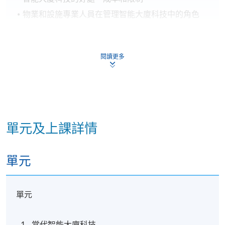
物業和設施專業人員在管理智能大廈科技中的角色
單元二:
智能大廈科技之創新應用
閱讀更多
學科單元目標
本學科單元旨在培養學生在物業和設施管理方面的智
能大廈科技創新應用和實踐的知識和技能。
單元及上課詳情
學科單元大綱
智能大廈科技涉及物業和設施管理方面發展的概述
單元
人工智能 (AI)
單元
預測能源使用
預防性大廈維修
當代智能大廈科技