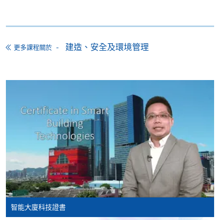
停車場管理系統
申請
電動車充電管理系統
網上報名
立即報名
泊車引導
建造、安全及環境管理
更多課程關於
地圖尋車
申請表
下載申請表
泊車預訂
報名辦法
網上報名服務
中央警報管理
管理智能大廈所需的專業知識和技術
香港大學專業進修學院提供24小時網上報名及繳費服
務，申請人可通過網上申請個別學歷頒授課程和報讀
在物業和設施管理中採用智能大廈技術的關鍵成功因
大部份公開招生的課程(以先到先得形式報名的課程)。
素
申請人可在網上使用「繳費靈」(PPS) (不適用於手
機)、VISA 或 Mastercard。除上述支付方式之外，如就
報名代碼
2460-HB041A
讀學歷頒授課程設有網上服務，在學學員亦可以「微
信支付」(Online WeChat Pay) 、「支付寶」(Online
現時接受報名
智能大廈科技證書
Alipay) 或 「轉數快」(FPS) 繳付學費。