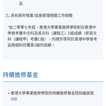
及
管理需求，例如人流統計；電子標籤
提高用戶便利性，例如智慧老人之家；暖氣和冷氣控
乙. 具有兩年物業/設施管理相關工作經驗
制
大廈安全，例如電子門禁；電子門鎖；電子證據；智
*自二零零七年起，香港大學專業進修學院對在香港中
慧地毯
學會考獲中文科及英文科（課程乙）E級成績（即英文
科（課程甲）考獲C級），均視作等同於香港中學會考
這兩個科目獲第2級的成績。
發展使用大數據分析的操作指南，以應用於物業和設
施管理
單元四: 實用智能大廈科技
持續進修基金
學科單元目標
本學科單元旨在使學生掌握使用智能大廈科技的知
識、技能和技巧，以提高物業和設施管理中的工作效
香港大學專業進修學院的持續進修基金院校編號是
率，改善用戶的生活質素和核心業務的生產力。
100