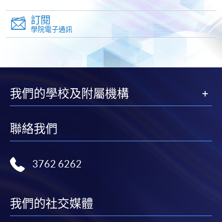
日期 / 時間
訂閱
報讀新課程
學院電子通訊
逢周二、周四，7:00pm - 10:00pm
填寫網上報名表格
申請人可按該課程網頁的右上角的
圖示進入網上服務網頁，然
後按照指示填妥網上報名表格。
我們的學校及附屬機構
某些課程須甄選入學，並要求申請人上載課程網頁
聯絡我們
中指定所須文件(如學歷證明)。系統只支援doc,
docx, jpg 和pdf格式之附件。
3762 6262
繳交所需費用
申請人可使用以下方式繳交報名費或課程費用:
我們的社交媒體
繳費靈網上服務
- 申請人須先開立繳費靈戶口及設