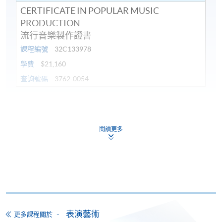
CERTIFICATE IN POPULAR MUSIC
PRODUCTION
流行音樂製作證書
課程編號
32C133978
學費
$21,160
查詢號碼
3762-0054
持續進修基金
本課程已加入持續進修基金可獲發還款項課程名單內
閱讀更多
流行音樂製作證書
本課程在資歴架構下獲得認可 (資歴架構第3級)
表演藝術
更多課程關於
申請