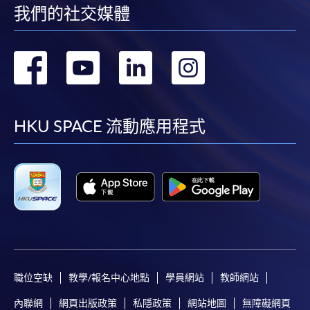
我們的社交媒體
學歷副本(包括證書及成績單)、相關專業資格副
本；及
轉
轉
轉
轉
報名費港幣$150，如以支票形式繳付，抬頭請寫
「HKU SPACE」(取錄與否，恕不退還)
到
到
到
到
付款方法
facebook
youtube
linkedin
instag
1. 現金、「易辦事」（EPS）、微信支付
HKU SPACE 流動應用程式
(WeChat Pay) 或支付寶(Alipay)
申請人可親臨學院任何一所報名中心，以現金、「易
辦事」、微信支付（WeChat Pay）或支付寶
（Alipay） 繳付學費。
2. 支票或銀行本票
如以劃線支票或銀行本票繳付，抬頭請註明「香港大
學專業進修學院」。支票背面請寫上課程名稱及申請
職位空缺
教學/報名中心地點
學員網站
教師網站
人姓名。 閣下可：
內聯網
網頁出版政策
私隱政策
網站地圖
無障礙網頁