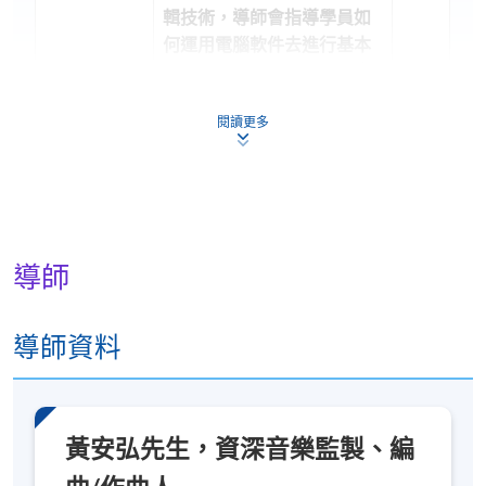
輯技術，導師會指導學員如
何運用電腦軟件去進行基本
MUSI3007：
的錄音製作，從而令他們掌
數碼錄音及
握基要的音樂製作技術。錄
6
閱讀更多
音樂製作
音及混音課堂時間比例分別
為4成及6成。
(上課時間為7
時至10時，部份課堂會在專
業錄音室上堂)
除了分析藝術與商業之間的
導師
張力外，還會教授學員關於
MUSI3008：
創意產業管理的財務策劃及
創意藝術之
6
資源管理，引領學員在音樂
市場策略
導師資料
工業裏自給自足、經濟獨
立。
黃安弘先生，資深音樂監製、編