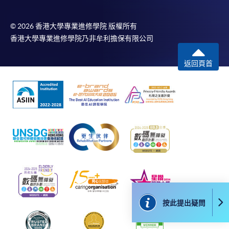
親臨學院各報名中心遞交劃線支票、報名表格及有關
證明文件；
© 2026 香港大學專業進修學院 版權所有
香港大學專業進修學院乃非牟利擔保有限公司
或可將上述文件一併寄交各報名中心，信封上請註明
「報讀課程」，惟學院對郵遞失誤而遺失的支票及個
返回頁首
人資料概不負責。
3. VISA / Mastercard
申請人可親臨學院任何一所報名中心，以 VISA 或
Mastercard（包括「香港大學專業進修學院
Mastercard卡」）繳付學費。香港大學專業進修學院
Mastercard卡持有人，如報讀課程滿港幣2,000元，可
享有十個月免息分期付款優惠，惟課程申請人必須為
信用卡持有人。詳情請向學院報名中心職員查詢。
4. 網上繳費服務
按此提出疑問
大部份公開招生的課程（以先到先得形式報名）及個
別學歷頒授課程提供網上報名/註冊服務，申請人可在