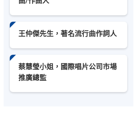
曲/作曲人
報名代碼
2450-PE033A
現時接受報名
王仲傑先生，著名流行曲作詞人
日期 / 時間
逢周一，7:00pm - 10:00pm
蔡慧瑩小姐，國際唱片公司市場
地點
推廣總監
金鐘教學中心