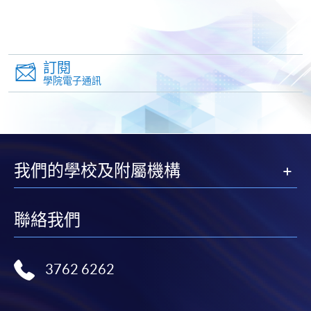
網上報名
立即報名
訂閱
學院電子通訊
申請表
下載申請表
報名辦法
申請人可親臨本院各報名中心報名遞交下列文件；亦
可郵寄文件至︰
我們的學校及附屬機構
香港北角英皇道494號
港島東分校19樓
聯絡我們
香港大學專業進修學院
Antonia Yeung 收
3762 6262
已填妥的報名表格(SF26)；
身份證副本；