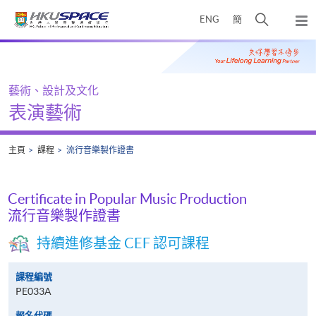
Skip
打
ENG
簡
to
彈
main
開
出
Main
content
搜
主
content
選
尋
start
單
介
藝術、設計及文化
面
表演藝術
主頁
課程
流行音樂製作證書
Certificate in Popular Music Production
流行音樂製作證書
持續進修基金 CEF 認可課程
課程編號
PE033A
報名代碼