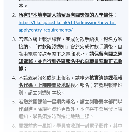
本。
所有非本地申請人請留意有關簽證的入學條件
：
https://hkuspace.hku.hk/cht/admission/how-to-
apply/entry-requirements/
若您於網上報讀課程，完成付款手續後，報名方獲
接納。「付款確認通知」會於完成付款手續後，自
動由電腦發送至閣下之電郵地址，
請保留有關之通
知電郵，並自行到各區報名中心向職員索取正式收
據
；
不論親身報名或網上報名，請務必
核實清楚課程報
名代碼，上課時間及地點
後才報名；若發現報錯班
別，請立刻通知本校。
若您於開課前一星期內報名，請立刻聯繫本部門以
作跟進
。除課程資料更改外，本院將不會另發上課
通知，學員須按時到指定地點上課。
開課前約一星期，學員會收到一封電子郵件，其中