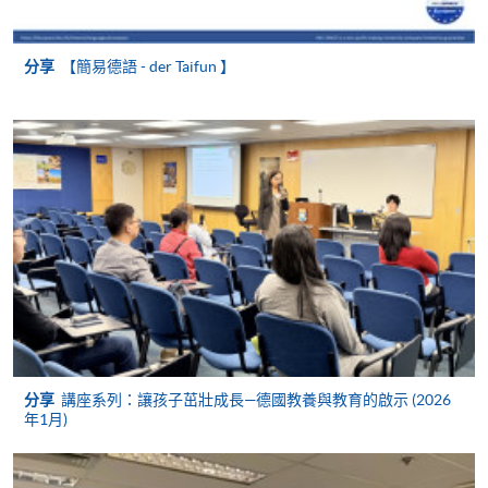
(WeChat Pay) 或支付寶(Alipay)
申請人可親臨學院任何一所報名中心，以現金、「易
分享
【簡易德語 - der Taifun 】
辦事」、微信支付（WeChat Pay）或支付寶
（Alipay） 繳付學費。
2. 支票或銀行本票
如以劃線支票或銀行本票繳付，抬頭請註明「香港大
學專業進修學院」。支票背面請寫上課程名稱及申請
人姓名。 閣下可：
親臨學院各報名中心遞交劃線支票、報名表格及有關
證明文件；
或可將上述文件一併寄交各報名中心，信封上請註明
「報讀課程」，惟學院對郵遞失誤而遺失的支票及個
分享
講座系列：讓孩子茁壯成長—德國教養與教育的啟示 (2026
人資料概不負責。
年1月)
3. VISA / Mastercard