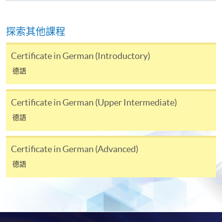
注意事項:
探索其他課程
如報讀課程將在五個工作天內開課，為免郵遞延誤報
名程序，建議申請人親身到學院報名中心報名，並避
Certificate in German (Introductory)
免使用支票付款。
德語
除由學院裁定的特殊情況（例如課程因報名人數不足
而取消）之外，一切已繳費用概不退還。如獲學院批
Certificate in German (Upper Intermediate)
准退還款項，以現金、易辦事、微信支付、支付寶、
德語
支票或繳費靈（只限網上付款）方式繳交之款項，將
以支票退款；以信用卡繳交之款項，退款將直接退還
到支付款項時使用的信用卡戶口。
Certificate in German (Advanced)
除本學院網頁所列明的學費外，個別課程或有其他額
德語
外收費，詳情請聯絡有關學科職員。
學費及學額不得轉讓他人。一經取錄，學員不得轉讀
其他課程，惟學院對特殊情況，可酌情處理。轉讀申
請一經批准，學員須繳付港幣120元手續費。