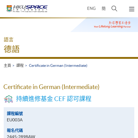
Skip
打
ENG
簡
to
彈
main
開
出
Main
content
搜
主
content
選
尋
start
單
介
語言
面
德語
主頁
課程
Certificate in German (Intermediate)
Certificate in German (Intermediate)
持續進修基金 CEF 認可課程
課程編號
EU003A
報名代碼
2445-2898AW