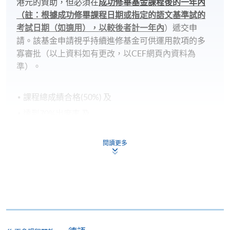
港元的資助，但必須在
成功修畢基金課程後的一年內
（註：根據成功修畢課程日期或指定的語文基準試的
考試日期（如適用），以較後者計一年內
）遞交申
請。該基金申請視乎持續進修基金可供運用款項的多
寡審批（以上資料如有更改，以CEF網頁內資料為
準）。
課程總成績合格(50%) 及
達到70%出席率 及
在政府指定的測試組織/代理機構舉辦的語文基準考
試中取得要求成績(考試日期必須於課程開始後)，德
閱讀更多
語的基準考試為Goethe-Zertifikat A2
持續進修基金申請表、申請要求及程序已詳列於政府
的官方網頁：
www.wfsfaa.gov.hk/cef/
，
一切最新的資
料也以政府公佈為準
。若對該基金有任何查詢，可致
電3142 2277聯絡持續進修基金辦事處或電郵