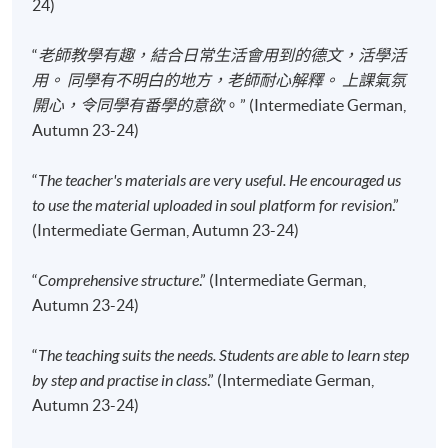
24)
“
老師教學有趣，結合日常生活會用到的德文，活學活
用。 同學有不明白的地方，老師耐心解釋。 上課氣氛
開心，令同學有番學的意欲
。” (Intermediate German,
Autumn 23-24)
“
The teacher's materials are very useful. He encouraged us
to use the material uploaded in soul platform for revision
.”
(Intermediate German, Autumn 23-24)
“
Comprehensive structure
.” (Intermediate German,
Autumn 23-24)
“
The teaching suits the needs. Students are able to learn step
by step and practise in class
.” (Intermediate German,
Autumn 23-24)