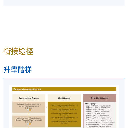
銜接途徑
升學階梯