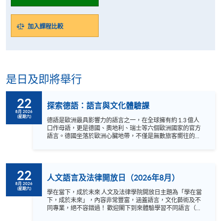
加入課程比較
是日及即將舉行
22
探索德語：語言與文化體驗課
8月 2026
(星期六)
德語是歐洲最具影響力的語言之一，在全球擁有約 1.3 億人
口作母語，更是德國、奧地利、瑞士等六個歐洲國家的官方
語言。德國坐落於歐洲心臟地帶，不僅是無數旅客嚮往的旅
遊勝地，更是培育出歌德、卡夫卡、巴哈及貝多芬等偉大思
想家與音樂巨匠的文化搖籃。此外，掌握德語更是通往德國
世界級高等教育，以及開拓國際職場與營商機遇的黃金鑰
匙。 無論您是醉心於德國文化，還是希望為未來升學或事業
22
鋪路，切勿錯過這次的免費體驗課程！我們的資深母語導師
人文語言及法律開放日（2026年8月）
將帶領您輕鬆掌握德語入門要訣，在互動中感受德語文化的
8月 2026
(星期六)
獨特魅力，助您輕鬆建立穩固的語感基礎。名額有限，立即
學在當下，成於未來 人文及法律學院開放日主題為「學在當
報名，開啟您的德語學習之旅！ 語言 ：德語及英語
下，成於未來」，內容非常豐富，涵蓋語言，文化藝術及不
Instagram:
同專業，絕不容錯過！ 歡迎閣下到來體驗學習不同語言（包
https://www.instagram.com/european_hkuspace/
括英、法、德、西班牙、阿拉伯、日、韓和泰語）的樂趣，