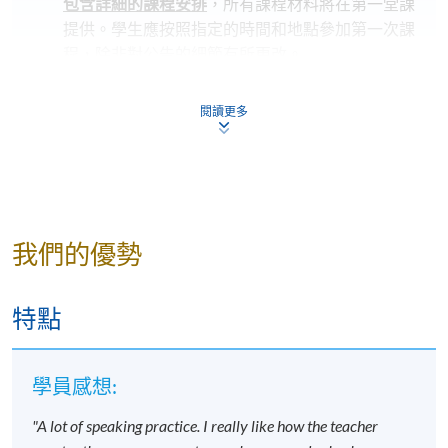
包含詳細的課程安排
，所有課程材料將在第一堂課
提供。學生應按照指定的時間和地點參加第一次課
程，除非對公告的細節有所更改。
若因報讀人數不足而取消課程，本院將安排退款；
但在其他情況下，則
不設退款，學員也不能轉至其
閱讀更多
他班別或課程
。
若個別學員缺席，本院將不提供補課或其他安排。
報名代碼
2445-2898AW
我們的優勢
開課日期
2026年9月15日 (星期二)
時間
6:45pm - 9:45pm
特點
地點
HKU SPACE Po Leung Kuk Stanley Ho
Community College (HPSHCC) Campus, 66
Leighton Road, Causeway Bay, Hong Kong.
學員感想:
現時接受報名
"A lot of speaking practice. I really like how the teacher