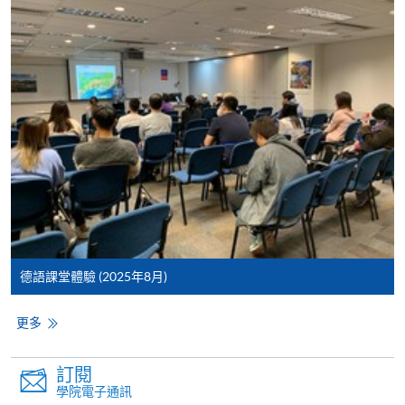
申請人可親臨學院任何一所報名中心，以 VISA 或
Mastercard（包括「香港大學專業進修學院
Mastercard卡」）繳付學費。香港大學專業進修學院
Mastercard卡持有人，如報讀課程滿港幣2,000元，可
享有十個月免息分期付款優惠，惟課程申請人必須為
信用卡持有人。詳情請向學院報名中心職員查詢。
4. 網上繳費服務
大部份公開招生的課程（以先到先得形式報名）及個
別學歷頒授課程提供網上報名/註冊服務，申請人可在
網上使用「繳費靈」（不適用於手機）、VISA或
Mastercard繳付有關課程的報名費或學費。除上述支
德語課堂體驗 (2025年8月)
付方式之外，如就讀學歷頒授課程設有網上服務，學
員亦可以微信支付（Online WeChat Pay）、支付寶
更多
（Online Alipay）或轉數快（FPS）繳付學費，詳情請
參閱
報名辦法 -
網上報名服務
。
訂閱
學院電子通訊