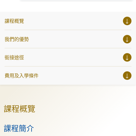
Facebook: https://www.facebook.com/hkuspace.european
參與相關講座。不同行業的專業人士亦會出席分享他們的專
YouTube:
業知識和經驗，對有志成為律師、建築師、物業管理從業員
https://www.youtube.com/@europeanhkuspace7078
的你，絕對是機會難逢。若你想瞭解心理學及相關的日常應
用，我們的講座更是首選之列。 開放日一共設有35個工作
課程概覽
坊、體驗課堂和豐富資訊講座。萬勿錯過是次活動，記得把
握機會，立刻報名參加，規劃學習之路，成就你的未來藍
圖！
我們的優勢
銜接途徑
費用及入學條件
課程概覽
課程簡介