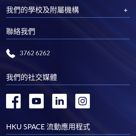
學院對郵遞失誤而遺失的支票或本票、付款收據或個
我們的學校及附屬機構
人資料，概不負責。
若學員有意申請付款證明書，請把填妥之申請表、貼
聯絡我們
上足夠郵資的回郵信封、連同劃線支票交回本學院。
每張收據申請費用為港幣30 元。支票抬頭註明「香
港大學專業進修學院」。
3762 6262
我們的社交媒體
轉
轉
轉
轉
到
到
到
到
facebook
youtube
linkedin
instag
HKU SPACE 流動應用程式