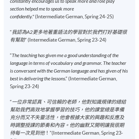
constantly encourages us to speak more and role play
報名代碼
2445-2900AW
section helped me to speak more
開課日期
2026年9月12日 (星期六)
confidently."
(Intermediate German, Spring 24-25)
時間
2:30pm - 5:30pm
地點
Kowloon East Campus, 28 Wang Hoi Road,
“
我認為A2更多地著重語法的學習對於我們打好基礎很
Kowloon Bay, Kowloon.
有幫助
” (Intermediate German, Spring 23-24)
現時接受報名
“
The teaching has given me a good understanding of the
language in terms of vocabulary and grammar. The teacher
修業期
is conversant with the German language and has given of his
best in delivering the lessons
.” (Intermediate German,
120小時
Spring 23-24)
40講
每講3小時
“
一位非常認真、可信賴的老師，他對知識規律的總結
幫助我們高效地掌握學習的技巧，他的課堂總是準備
地點
充分而又不失靈活性，他會根據大家的興趣和反應及
港大保良何鴻燊社區書院
時調整授課的節奏和內容。他的幽默又開明讓我很期
待每一次見到他
！”(Intermediate German, Spring 23-
九龍東分校