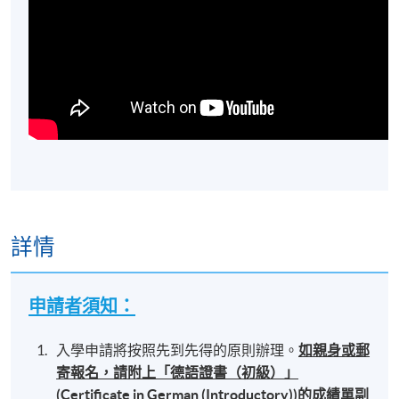
詳情
申請者須知：
入學申請將按照先到先得的原則辦理。
如親身或郵
寄報名，請附上「德語證書（初級）」
(Certificate in German (Introductory))的成績單副