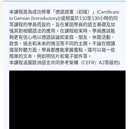
本課程是為成功修畢「德語證書（初級）」(Certificate
in German (Introductory))或相當於110至130小時的同
等課程的學員而設的，旨在鞏固學員的語言基礎及加
強其對相關語法的應用。在課程結束時，學員應該能
夠更有信心地以德語談論如家庭、朋友、休閒活動、
飲食、過去和未來的情況等不同的主題。不論在閱讀
還是聆聽方面，學員都應能掌握重點，還可以寫一些
簡單的文本，例如明信片和電子郵件等。
本課程涵蓋歐洲語言共同參考架構（CEFR）A2等級的內容